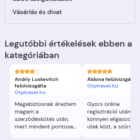
Vásárlás és divat
Legutóbbi értékelések ebben a
kategóriában
Andriy Luskevitch
Aldona felülvizsgálta
felülvizsgálta
Otptravel.hu
Otptravel.hu
Magabiztosnak éreztem
Gyors online
magam a
regisztráció után
szerződéskötés után,
könnyen eligazodta
mert mindent pontosan
utak közt, a szűrők é
visszaigazoltak. A
irodai elérhetőségek