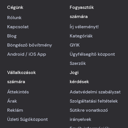
Cégünk
Fogyasztók
számára
Rólunk
Kapcsolat
Írj véleményt!
Blog
Kategóriák
Böngésző bővítmény
GYIK
Android
/
iOS
App
Ügyfélsegítő központ
Szerzők
Vállalkozások
Jogi
számára
kérdések
Áttekintés
Adatvédelmi szabályzat
Árak
Szolgáltatási feltételek
Reklám
Sütikre vonatkozó
Üzleti Súgóközpont
irányelvek