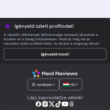
programon történt
átláthatók. Az
apró módosítást előre
útmutatókban tiszt
jelezték, így nem lett
leírták, hogy a végső
belőle stressz.
visszaigazolás
felülírhatja a honlap
Igényeld üzleti profilodat!
látott sorrendet, ezt
A vásárlói vélemények létfontosságú szerepet játszanak a
előre tudni. Egy
bizalom és a hűség kiépítésében. Vedd át még ma az
tanulópont volt még
irányítást üzleti profilod felett, és élvezd a rengeteg előnyt!
szezonfüggő árak el
gyorsan változnak.
Igényeld most!
Telefonon kedvesen
elmagyarázták a
biztosítási opciókat,
az airport pult tényl
kényelmes tartalék.
rendszer
HU
Lépj kapcsolatba velünk!