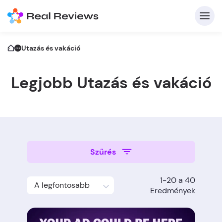
Utazás és vakáció
Legjobb Utazás és vakáció
K
Be
Szűrés
Üz
1-20 a 40
A legfontosabb
Írj
Eredmények