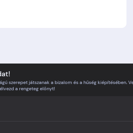
dat!
ágú szerepet játszanak a bizalom és a hűség kiépítésében. 
s élvezd a rengeteg előnyt!