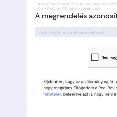
* A maximális fotószám 3. A maximális fájlméret
* Csak PNG és JPG fájlok elfogadottak.
A megrendelés azonosít
Kijelentem, hogy ez a vélemény saját 
hogy megírjam. Elfogadom a Real Review
feltételek
, beleértve azt is, hogy nem í