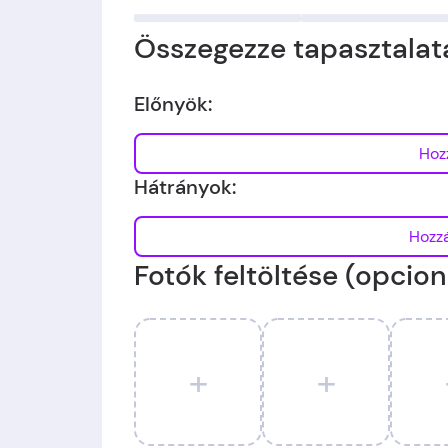
Összegezze tapasztalata
Előnyök:
Hátrányok:
Fotók feltöltése (opcion
+
+