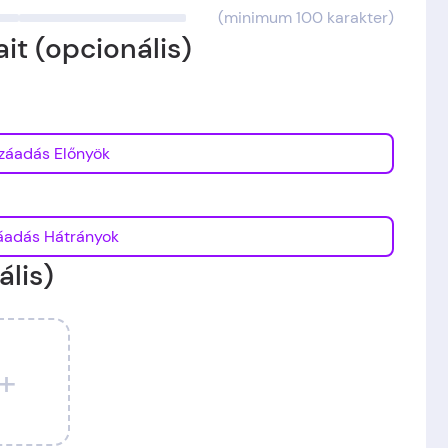
(minimum 100 karakter)
it (opcionális)
Hozzáadás Előnyök
Hozzáadás Hátrányok
ális)
+