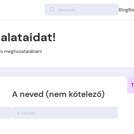
Blog
Be
alataidat!
tés meghozatalában!
T
A neved (nem kötelező)