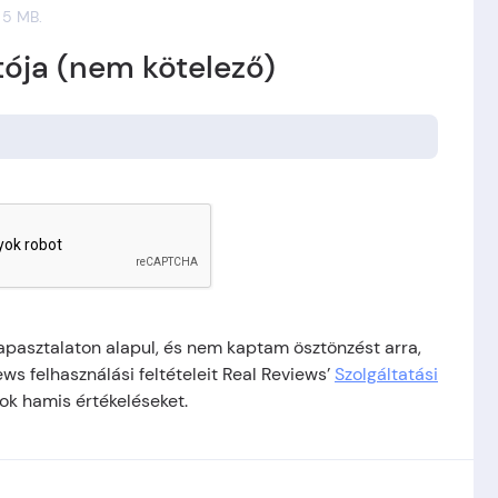
 5 MB.
ója (nem kötelező)
tapasztalaton alapul, és nem kaptam ösztönzést arra,
s felhasználási feltételeit Real Reviews’
Szolgáltatási
rok hamis értékeléseket.