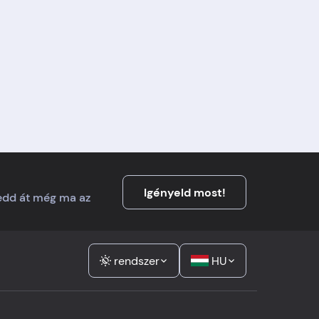
Igényeld most!
Vedd át még ma az
rendszer
HU