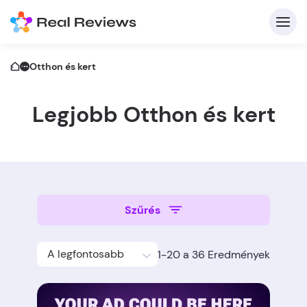
Otthon és kert
Legjobb Otthon és kert
K
Be
Szűrés
Üz
A legfontosabb
1-20 a 36 Eredmények
Írj