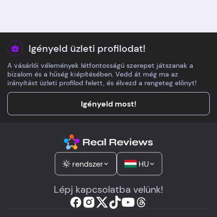
könnyű volt egy
legjobb ár ígéret
menetben mindent
vállalható. Időponto
kiválasztani. A nagy
pontosan tartották.
tekercsek szállítása
Igényeld üzleti profilodat!
drágább, de időben
A vásárlói vélemények létfontosságú szerepet játszanak a
megjött. Kiemelem a
bizalom és a hűség kiépítésében. Vedd át még ma az
hasznos leírásokat és a
irányítást üzleti profilod felett, és élvezd a rengeteg előnyt!
korrekt mérettűrések
jelzését.
Igényeld most!
rendszer
HU
Lépj kapcsolatba velünk!