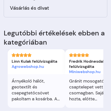
Vásárlás és divat
Legutóbbi értékelések ebben a
kategóriában
Linn Kulak felülvizsgálta
Fredrik Hodnesdal
Agrowebshop.hu
felülvizsgálta
Miniwebshop.hu
Árnyékoló hálót,
Gránit mosogatót é
geotextilt és
csaptelepet vettem
csepegtetőcsövet
csomagban. Saját fu
pakoltam a kosárba. A
hozta, előtte
kategóriák projekt
egyeztettek, kézben
alapon logikusak,
vitte fel. A garancia 