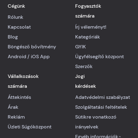
Cégünk
Fogyasztók
számára
Rólunk
Kapcsolat
Írj véleményt!
Blog
Kategóriák
Böngésző bővítmény
GYIK
Android
/
iOS
App
Ügyfélsegítő központ
Szerzők
Vállalkozások
Jogi
számára
kérdések
Áttekintés
Adatvédelmi szabályzat
Árak
Szolgáltatási feltételek
Reklám
Sütikre vonatkozó
Üzleti Súgóközpont
irányelvek
Egyéb információk