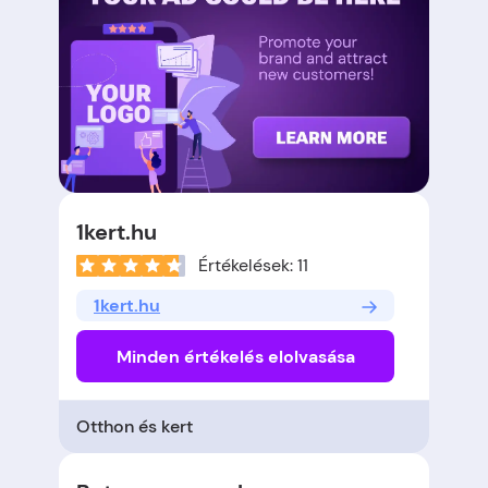
1kert.hu
Értékelések: 11
1kert.hu
Minden értékelés elolvasása
Otthon és kert