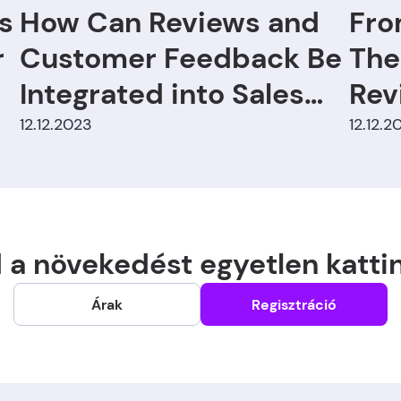
s
How Can Reviews and
Fro
r
Customer Feedback Be
The
Integrated into Sales
Rev
and Marketing?
12.12.2023
12.12.2
 a növekedést egyetlen kattin
Árak
Regisztráció