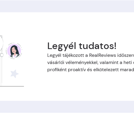
Legyél tudatos!
Legyél tájékozott a RealReviews időszer
vásárlói véleményekkel, valamint a heti
profiként proaktív és elkötelezett mara