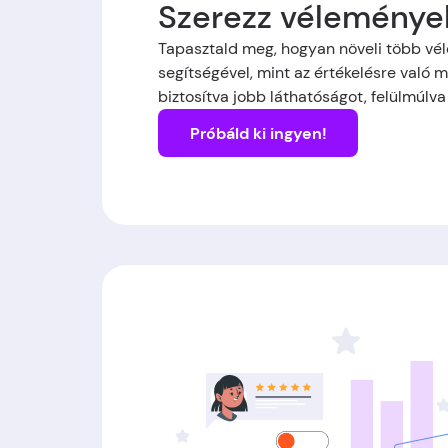
Szerezz véleménye
Tapasztald meg, hogyan növeli több vé
segítségével, mint az értékelésre való m
biztosítva jobb láthatóságot, felülmúlv
Próbáld ki ingyen!