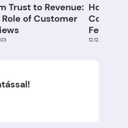
m Trust to Revenue:
How Sma
 Role of Customer
Collecti
iews
Feedback
023
12.12.2023
tással!