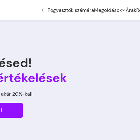
Fogyasztók számára
Megoldások
Árak
R
ésed!
értékelések
 akár 20%-kal!
!