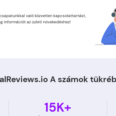
csapatunkkal való közvetlen kapcsolattartást,
g információt az üzleti növekedéshez!
alReviews.io A számok tükré
15K+