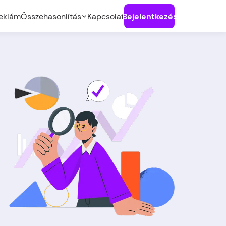
eklám
Összehasonlítás
Kapcsolat
Bejelentkezés