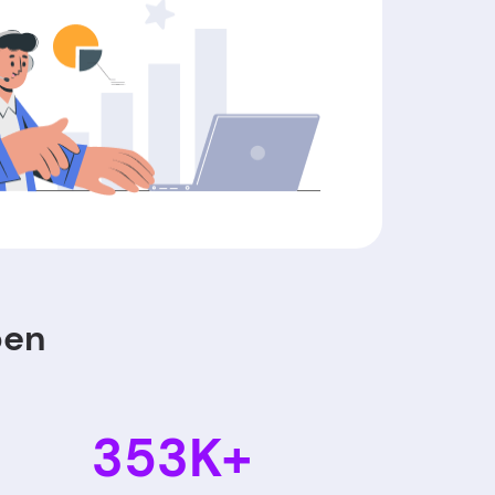
ben
353K+