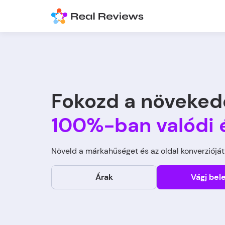
Fokozd a növeked
100%-ban valódi 
Növeld a márkahűséget és az oldal konverzióját
Árak
Vágj bele