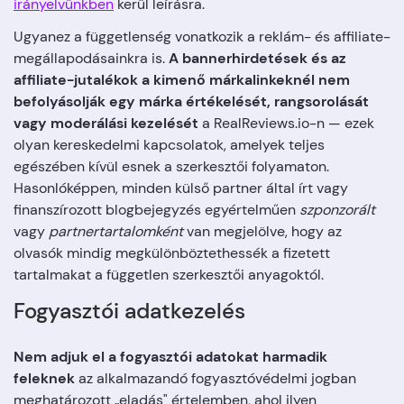
irányelvünkben
kerül leírásra.
Ugyanez a függetlenség vonatkozik a reklám- és affiliate-
megállapodásainkra is.
A bannerhirdetések és az
affiliate-jutalékok a kimenő márkalinkeknél nem
befolyásolják egy márka értékelését, rangsorolását
vagy moderálási kezelését
a RealReviews.io-n — ezek
olyan kereskedelmi kapcsolatok, amelyek teljes
egészében kívül esnek a szerkesztői folyamaton.
Hasonlóképpen, minden külső partner által írt vagy
finanszírozott blogbejegyzés egyértelműen
szponzorált
vagy
partnertartalomként
van megjelölve, hogy az
olvasók mindig megkülönböztethessék a fizetett
tartalmakat a független szerkesztői anyagoktól.
Fogyasztói adatkezelés
Nem adjuk el a fogyasztói adatokat harmadik
feleknek
az alkalmazandó fogyasztóvédelmi jogban
meghatározott „eladás" értelemben, ahol ilyen