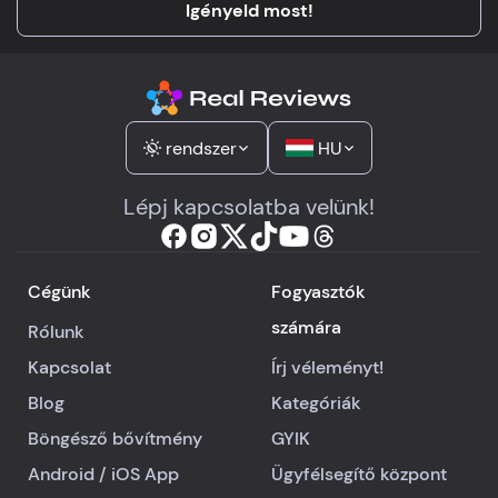
Igényeld most!
rendszer
HU
Lépj kapcsolatba velünk!
Cégünk
Fogyasztók
számára
Rólunk
Kapcsolat
Írj véleményt!
Blog
Kategóriák
Böngésző bővítmény
GYIK
Android
/
iOS
App
Ügyfélsegítő központ