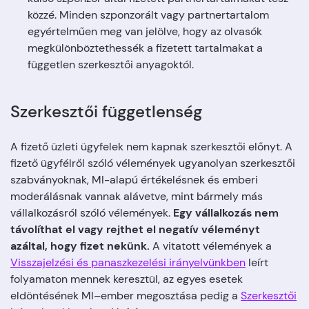
közzé. Minden szponzorált vagy partnertartalom
egyértelműen meg van jelölve, hogy az olvasók
megkülönböztethessék a fizetett tartalmakat a
független szerkesztői anyagoktól.
Szerkesztői függetlenség
A fizető üzleti ügyfelek nem kapnak szerkesztői előnyt. A
fizető ügyfélről szóló vélemények ugyanolyan szerkesztői
szabványoknak, MI-alapú értékelésnek és emberi
moderálásnak vannak alávetve, mint bármely más
vállalkozásról szóló vélemények.
Egy vállalkozás nem
távolíthat el vagy rejthet el negatív véleményt
azáltal, hogy fizet nekünk.
A vitatott vélemények a
Visszajelzési és panaszkezelési irányelvünkben
leírt
folyamaton mennek keresztül, az egyes esetek
eldöntésének MI–ember megosztása pedig a
Szerkesztői