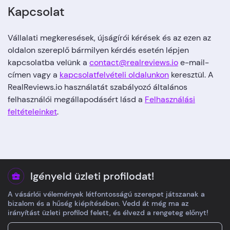
Kapcsolat
Vállalati megkeresések, újságírói kérések és az ezen az
oldalon szereplő bármilyen kérdés esetén lépjen
kapcsolatba velünk a
contact@realreviews.io
e-mail-
címen vagy a
kapcsolatfelvételi oldalunkon
keresztül. A
RealReviews.io használatát szabályozó általános
felhasználói megállapodásért lásd a
Felhasználási
feltételeinket
.
Igényeld üzleti profilodat!
A vásárlói vélemények létfontosságú szerepet játszanak a
bizalom és a hűség kiépítésében. Vedd át még ma az
irányítást üzleti profilod felett, és élvezd a rengeteg előnyt!