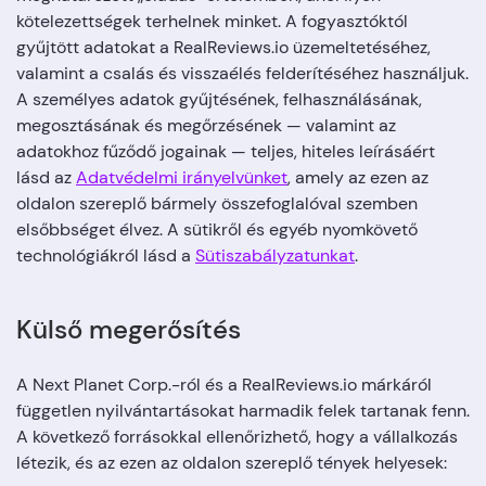
kötelezettségek terhelnek minket. A fogyasztóktól
gyűjtött adatokat a RealReviews.io üzemeltetéséhez,
valamint a csalás és visszaélés felderítéséhez használjuk.
A személyes adatok gyűjtésének, felhasználásának,
megosztásának és megőrzésének — valamint az
adatokhoz fűződő jogainak — teljes, hiteles leírásáért
lásd az
Adatvédelmi irányelvünket
, amely az ezen az
oldalon szereplő bármely összefoglalóval szemben
elsőbbséget élvez. A sütikről és egyéb nyomkövető
technológiákról lásd a
Sütiszabályzatunkat
.
Külső megerősítés
A Next Planet Corp.-ról és a RealReviews.io márkáról
független nyilvántartásokat harmadik felek tartanak fenn.
A következő forrásokkal ellenőrizhető, hogy a vállalkozás
létezik, és az ezen az oldalon szereplő tények helyesek: