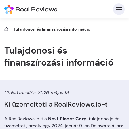
Tulajdonosi és finanszírozási információ
K
Tulajdonosi és
finanszírozási információ
Be
Üz
Utolsó frissítés: 2026. május 19.
Ki üzemelteti a RealReviews.io-t
Írj
A RealReviews.io-t a
Next Planet Corp.
tulajdonolja és
üzemelteti, amely egy 2024. január 9-én Delaware állam