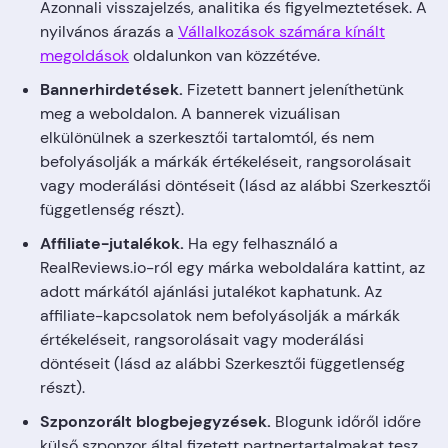
Azonnali visszajelzés, analitika és figyelmeztetések. A
nyilvános árazás a
Vállalkozások számára kínált
megoldások
oldalunkon van közzétéve.
Bannerhirdetések.
Fizetett bannert jeleníthetünk
meg a weboldalon. A bannerek vizuálisan
elkülönülnek a szerkesztői tartalomtól, és nem
befolyásolják a márkák értékeléseit, rangsorolásait
vagy moderálási döntéseit (lásd az alábbi Szerkesztői
függetlenség részt).
Affiliate-jutalékok.
Ha egy felhasználó a
RealReviews.io-ról egy márka weboldalára kattint, az
adott márkától ajánlási jutalékot kaphatunk. Az
affiliate-kapcsolatok nem befolyásolják a márkák
értékeléseit, rangsorolásait vagy moderálási
döntéseit (lásd az alábbi Szerkesztői függetlenség
részt).
Szponzorált blogbejegyzések.
Blogunk időről időre
külső szponzor által fizetett partnertartalmakat tesz