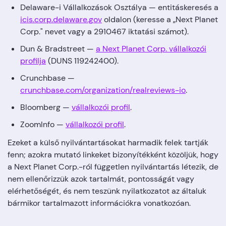
Delaware-i Vállalkozások Osztálya — entitáskeresés a
icis.corp.delaware.gov
oldalon (keresse a „Next Planet
Corp." nevet vagy a 2910467 iktatási számot).
Dun & Bradstreet —
a Next Planet Corp. vállalkozói
profilja
(DUNS 119242400).
Crunchbase —
crunchbase.com/organization/realreviews-io
.
Bloomberg —
vállalkozói profil
.
ZoomInfo —
vállalkozói profil
.
Ezeket a külső nyilvántartásokat harmadik felek tartják
fenn; azokra mutató linkeket bizonyítékként közöljük, hogy
a Next Planet Corp.-ról független nyilvántartás létezik, de
nem ellenőrizzük azok tartalmát, pontosságát vagy
elérhetőségét, és nem teszünk nyilatkozatot az általuk
bármikor tartalmazott információkra vonatkozóan.