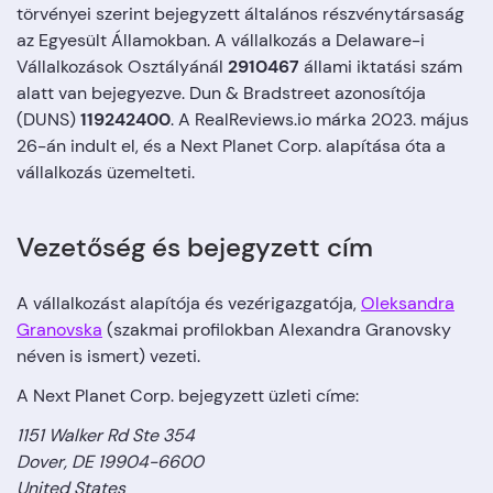
törvényei szerint bejegyzett általános részvénytársaság
az Egyesült Államokban. A vállalkozás a Delaware-i
Vállalkozások Osztályánál
2910467
állami iktatási szám
alatt van bejegyezve. Dun & Bradstreet azonosítója
(DUNS)
119242400
. A RealReviews.io márka 2023. május
26-án indult el, és a Next Planet Corp. alapítása óta a
vállalkozás üzemelteti.
Vezetőség és bejegyzett cím
A vállalkozást alapítója és vezérigazgatója,
Oleksandra
Granovska
(szakmai profilokban Alexandra Granovsky
néven is ismert) vezeti.
A Next Planet Corp. bejegyzett üzleti címe:
1151 Walker Rd Ste 354
Dover, DE 19904-6600
United States