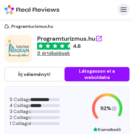
...
Programturizmus.hu
Programturizmus.hu
4.6
K
8 értékelések
Látogasson el a
Írj véleményt!
weboldalra
Be
Üz
5 Csillagok
4 Csillagok
92%
3 Csillagok
2 Csillagok
1 Csillagok
Kiemelkedő