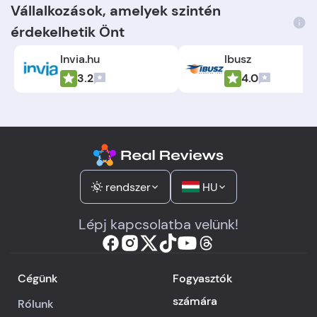
Vállalkozások, amelyek szintén
érdekelhetik Önt
Invia.hu
Ibusz
3.2
4.0
rendszer
HU
Lépj kapcsolatba velünk!
Cégünk
Fogyasztók
számára
Rólunk