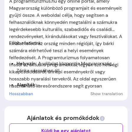
A programturizmus.hu egy online portál, amely
Magyarország különböző programjait és eseményeit
gyűjti össze. A weboldal célja, hogy segítsen a
felhasználóknak könnyedén megtalálni a számukra
legérdekesebb kulturális, szabadidős és családi
rendezvényeket, kirándulásokat vagy fesztiválokat. A
Főbb részletek:
kínálat lefedi az ország minden régióját, így bárki
számára elérhetővé teszi a helyi események
felfedezését. A Programturizmus folyamatosan
Helyszín:
A vállalat központja
Magyarország,
frissül az aktuális programokkal, legyen szó hétvégi
Zánka
városában áll.
kikapcsolódásról, ünnepi eseményekről vagy
hosszabb nyaralási tervekről. Az oldal egyszerűen
Alapítók
: -
használható keresőrendszere segít gyorsan
megtalálni a megfelelő programot bármely
Hosszabban
Show translation
Alapítás időpontja:
A cég 2007-ben jött létre.
korosztály számára.
Ajánlatok és promókódok
Küldj be egy ajánlatot