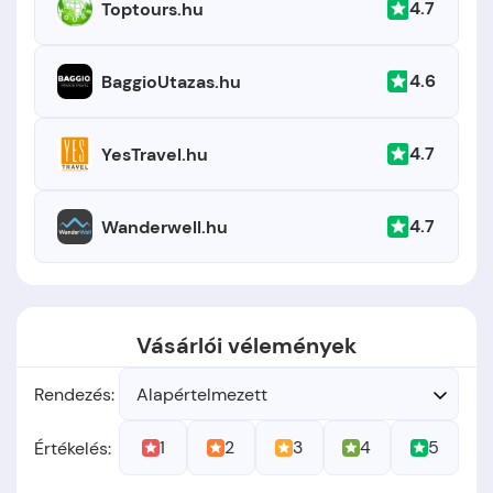
4.7
Toptours.hu
4.6
BaggioUtazas.hu
4.7
YesTravel.hu
4.7
Wanderwell.hu
Vásárlói vélemények
Rendezés:
Alapértelmezett
1
2
3
4
5
Értékelés: