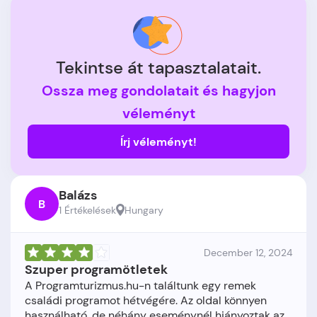
Tekintse át tapasztalatait.
Ossza meg gondolatait és hagyjon
véleményt
Írj véleményt!
Balázs
B
1 Értékelések
Hungary
December 12, 2024
Szuper programötletek
A Programturizmus.hu-n találtunk egy remek
családi programot hétvégére. Az oldal könnyen
használható, de néhány eseménynél hiányoztak az