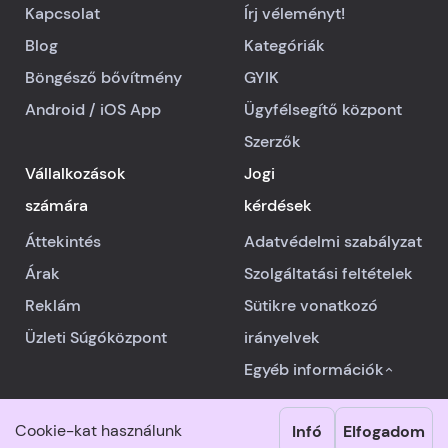
Kapcsolat
Írj véleményt!
Blog
Kategóriák
Böngésző bővítmény
GYIK
Android
/
iOS
App
Ügyfélsegítő központ
Szerzők
Vállalkozások
Jogi
számára
kérdések
Áttekintés
Adatvédelmi szabályzat
Árak
Szolgáltatási feltételek
Reklám
Sütikre vonatkozó
Üzleti Súgóközpont
irányelvek
Egyéb információk
Cookie-kat használunk
Infó
Elfogadom
© 2026 RealReviews.io
|
Minden jog fenntartva.