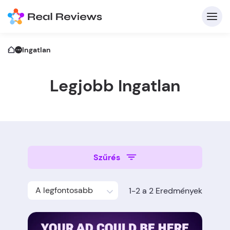
Ingatlan
Legjobb Ingatlan
K
Be
Szűrés
Üz
A legfontosabb
1-2 a 2 Eredmények
Írj