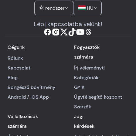
rendszer
HU
Lépj kapcsolatba velünk!
Cégünk
Fogyasztók
számára
Rólunk
Kapcsolat
Írj véleményt!
Blog
Kategóriák
Böngésző bővítmény
GYIK
Android
/
iOS
App
Ügyfélsegítő központ
Szerzők
Vállalkozások
Jogi
számára
kérdések