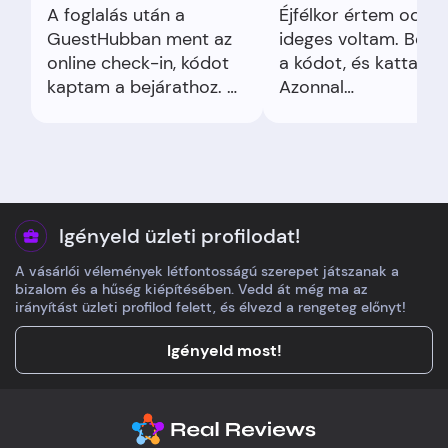
A foglalás után a
Éjfélkor értem oda,
GuestHubban ment az
ideges voltam. Beír
online check-in, kódot
a kódot, és kattanás
kaptam a bejárathoz. A
Azonnal
lakás tiszta,
megkönnyebbültem,
konyhasarok jól
hogy nincs recepció
felszerelt, wifi stabil.
mégis zökkenőmente
WhatsAppon gyorsan
válaszoltak egy
kérdésre. Késői
Igényeld üzleti profilodat!
checkout nem fért bele,
A vásárlói vélemények létfontosságú szerepet játszanak a
de a lokáció és
bizalom és a hűség kiépítésében. Vedd át még ma az
kényelem meggyőzött.
irányítást üzleti profilod felett, és élvezd a rengeteg előnyt!
Igényeld most!