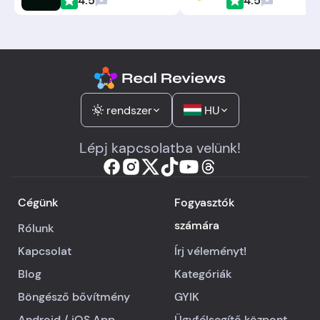
4.5
4.5
rendszer
HU
Lépj kapcsolatba velünk!
Cégünk
Fogyasztók
számára
Rólunk
Kapcsolat
Írj véleményt!
Blog
Kategóriák
Böngésző bővítmény
GYIK
Android
/
iOS
App
Ügyfélsegítő központ