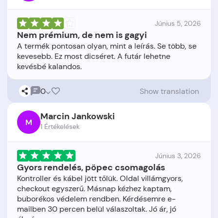
Június 5, 2026
Nem prémium, de nem is gagyi
A termék pontosan olyan, mint a leírás. Se több, se
kevesebb. Ez most dicséret. A futár lehetne
0
Show translation
Marcin Jankowski
M
1 Értékelések
Június 3, 2026
Gyors rendelés, pöpec csomagolás
Kontroller és kábel jött tőlük. Oldal villámgyors,
checkout egyszerű. Másnap kézhez kaptam,
buborékos védelem rendben. Kérdésemre e-
mailben 30 percen belül válaszoltak. Jó ár, jó