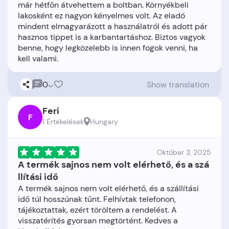
már hétfőn átvehettem a boltban. Környékbeli
lakosként ez nagyon kényelmes volt. Az eladó
mindent elmagyarázott a használatról és adott pár
hasznos tippet is a karbantartáshoz. Biztos vagyok
benne, hogy legközelebb is innen fogok venni, ha
0
Show translation
Feri
F
1 Értékelések
Hungary
Október 3, 2025
A termék sajnos nem volt elérhető, és a szá
llítási idő
A termék sajnos nem volt elérhető, és a szállítási
idő túl hosszúnak tűnt. Felhívtak telefonon,
tájékoztattak, ezért töröltem a rendelést. A
visszatérítés gyorsan megtörtént. Kedves a