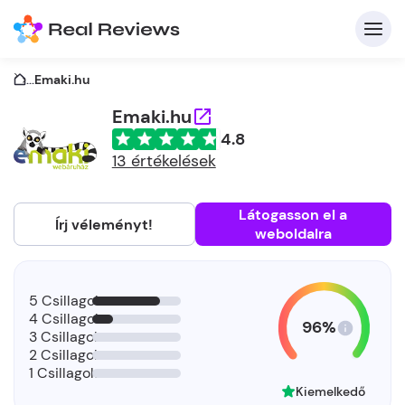
...
Emaki.hu
Emaki.hu
4.8
K
13 értékelések
Látogasson el a
Írj véleményt!
weboldalra
Be
Üz
5 Csillagok
4 Csillagok
96%
3 Csillagok
2 Csillagok
1 Csillagok
Kiemelkedő