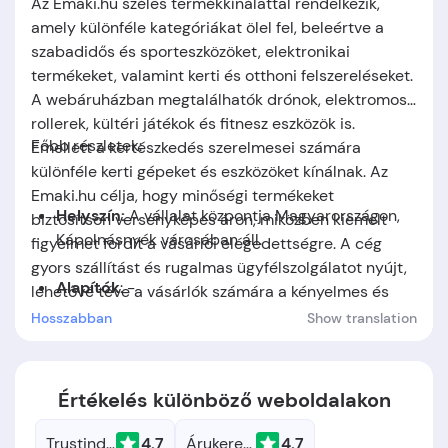
Az Emaki.hu széles termékkínálattal rendelkezik,
amely különféle kategóriákat ölel fel, beleértve a
szabadidős és sporteszközöket, elektronikai
termékeket, valamint kerti és otthoni felszereléseket.
A webáruházban megtalálhatók drónok, elektromos
rollerek, kültéri játékok és fitnesz eszközök is.
Főbb részletek:
Emellett a kertészkedés szerelmesei számára
különféle kerti gépeket és eszközöket kínálnak. Az
Emaki.hu célja, hogy minőségi termékeket
Helyszín:
A vállalat központja
Magyarországon,
biztosítson versenyképes áron, miközben kiemelt
Kápolnásnyék
városában áll.
figyelmet fordít a vásárlói elégedettségre. A cég
gyors szállítást és rugalmas ügyfélszolgálatot nyújt,
Alapítók
: -
lehetővé téve a vásárlók számára a kényelmes és
biztonságos vásárlási élményt.
Hosszabban
Show translation
Alapítás időpontja:
A cég 2017-ben jött létre.
Értékelés különböző weboldalakon
Trustindex
4.7
Árukereső.hu
4.7