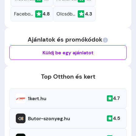
Facebook
4.8
Olcsóbbat.hu
4.3
Ajánlatok és promókódok
Küldj be egy ajánlatot
Top Otthon és kert
4.7
1kert.hu
4.5
Butor-szonyeg.hu