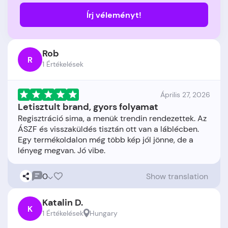
Írj véleményt!
Rob
R
1 Értékelések
Április 27, 2026
Letisztult brand, gyors folyamat
Regisztráció sima, a menük trendin rendezettek. Az
ÁSZF és visszaküldés tisztán ott van a láblécben.
Egy termékoldalon még több kép jól jönne, de a
0
Show translation
Katalin D.
K
1 Értékelések
Hungary