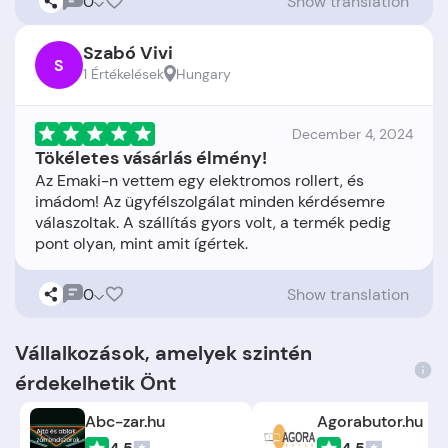
0
Show translation
Szabó Vivi
S
1 Értékelések
Hungary
December 4, 2024
Tökéletes vásárlás élmény!
Az Emaki-n vettem egy elektromos rollert, és
imádom! Az ügyfélszolgálat minden kérdésemre
válaszoltak. A szállítás gyors volt, a termék pedig
0
Show translation
Vállalkozások, amelyek szintén
érdekelhetik Önt
Abc-zar.hu
Agorabutor.hu