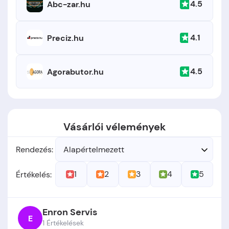
4.5
Abc-zar.hu
4.1
Preciz.hu
4.5
Agorabutor.hu
Vásárlói vélemények
Rendezés:
Alapértelmezett
1
2
3
4
5
Értékelés:
Enron Servis
E
1 Értékelések