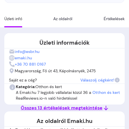
Üzleti infó
Az oldalról
Értékelések
Üzleti információk
info@esbr.hu
emaki.hu
+36 70 881 0167
Magyarország, Fő út 43, Kápolnásnyék, 2475
Saját ez a cég?
Válaszolj cégként!
Kategória:
Otthon és kert
A Emaki.hu 7 legjobb vállalatai közül 36 a
Otthon és kert
RealReviews.io-n való hirdetéssel
Összes 13 értékelések megtekintése
Az oldalról Emaki.hu