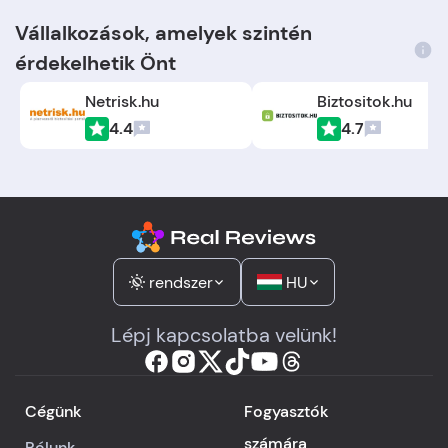
Vállalkozások, amelyek szintén
érdekelhetik Önt
Netrisk.hu
Biztositok.hu
4.4
4.7
rendszer
HU
Lépj kapcsolatba velünk!
Cégünk
Fogyasztók
számára
Rólunk