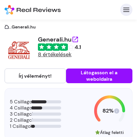
...
Generali.hu
Generali.hu
4.1
K
8 értékelések
Látogasson el a
Írj véleményt!
weboldalra
Be
Üz
5 Csillagok
4 Csillagok
82%
3 Csillagok
2 Csillagok
1 Csillagok
Átlag feletti