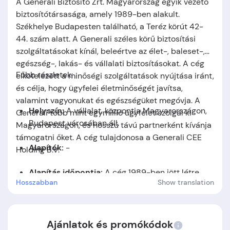
A Generali Biztosító Zrt. Magyarország egyik vezető
biztosítótársasága, amely 1989-ben alakult.
Székhelye Budapesten található, a Teréz körút 42-
44. szám alatt. A Generali széles körű biztosítási
szolgáltatásokat kínál, beleértve az élet-, baleset-,
egészség-, lakás- és vállalati biztosításokat. A cég
Főbb részletek:
elkötelezett a minőségi szolgáltatások nyújtása iránt,
és célja, hogy ügyfelei életminőségét javítsa,
valamint vagyonukat és egészségüket megóvja. A
Helyszín:
A vállalat. központja Magyarországon,
Generali több mint egymillió ügyfelet szolgál ki
Budapest városában áll.
Magyarországon, és hosszú távú partnerként kívánja
támogatni őket. A cég tulajdonosa a Generali CEE
Alapítók:
-
Holding B.V.
Alapítás időpontja:
A cég 1989-ben jött létre.
Hosszabban
Show translation
Ajánlatok és promókódok