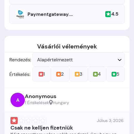
4.5
Paymentgateway.hu
Vásárlói vélemények
Rendezés:
Alapértelmezett
1
2
3
4
5
Értékelés:
Anonymous
A
1 Értékelések
Hungary
Július 3, 2026
Csak ne kelljen fizetniük