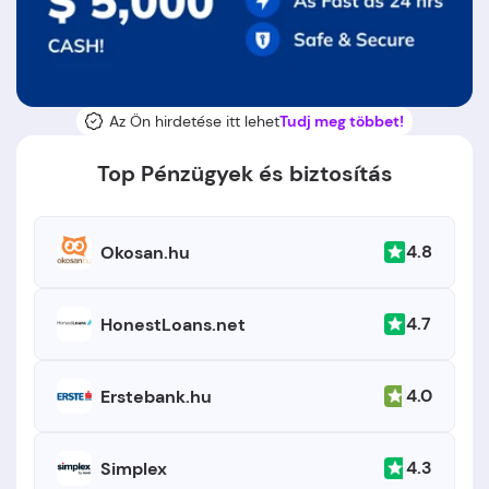
Az Ön hirdetése itt lehet
Tudj meg többet!
Top Pénzügyek és biztosítás
4.8
Okosan.hu
4.7
HonestLoans.net
4.0
Erstebank.hu
4.3
Simplex