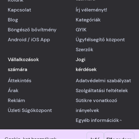
Kapcsolat
Írj véleményt!
Blog
Kategóriák
Böngésző bővítmény
GYIK
Android
/
iOS
App
Ügyfélsegítő központ
Szerzők
Vállalkozások
Jogi
számára
kérdések
Áttekintés
Adatvédelmi szabályzat
Árak
Szolgáltatási feltételek
Reklám
Sütikre vonatkozó
Üzleti Súgóközpont
irányelvek
Egyéb információk