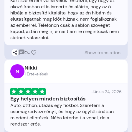
Kárt szerettem volna velük rendezni, úgy hogy az
okozó írásban el is ismerte és aláírta, hogy az ő
hibája a biztosító kitalálta, hogy az én hibám és
elutasítgatnak meg időt húznak, nem foglalkoznak
az emberrel. Telefonon csak a sablon szöveget
kapod, aztán meg írj emailt amire megintcsak nem
0
Show translation
Nikki
N
1 Értékelések
Június 24, 2026
Egy helyen minden biztosítás
Autó, otthon, utazás egy fiókból. Szeretem a
csomagkedvezményt, és hogy az ügyfélzónában
mindent elintézek. Néha leterhelt a vonal, de a