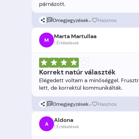
0
megjegyzések
Hasznos
Marta Martullaa
M
1 Értékelések
Korrekt natúr választék
Elégedett voltam a minőséggel. Frusztr
0
megjegyzések
Hasznos
Aldona
A
1 Értékelések