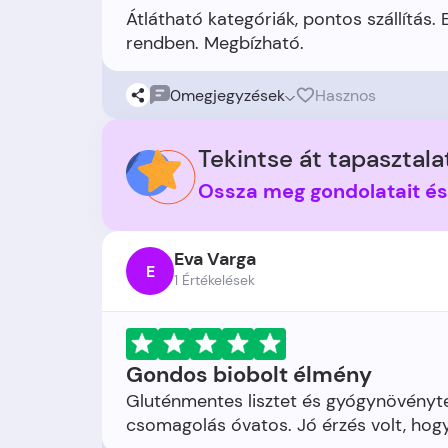
Átlátható kategóriák, pontos szállítás.
0
megjegyzések
Hasznos
Tekintse át tapasztalat
Ossza meg gondolatait é
Eva Varga
E
1 Értékelések
Gondos biobolt élmény
Gluténmentes lisztet és gyógynövényteá