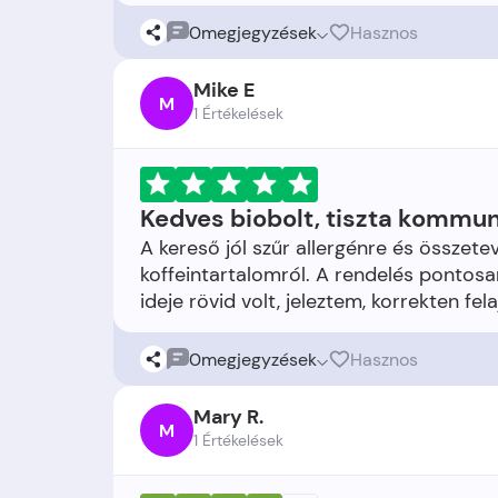
0
megjegyzések
Hasznos
Mike E
M
1 Értékelések
Kedves biobolt, tiszta kommu
A kereső jól szűr allergénre és összet
koffeintartalomról. A rendelés pontosa
0
megjegyzések
Hasznos
Mary R.
M
1 Értékelések