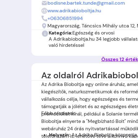
bodisne.bartek.tunde@gmail.com
www.adrikabioboltja.hu
+06306851994
Magyarország, Táncsics Mihály utca 12,
Kategória:
Egészség és orvosi
A Adrikabioboltja.hu 34 legjobb vállalat
való hirdetéssel
Összes 12 érté
Az oldalról Adrikabiobol
Az Adrika Bioboltja egy online áruház, am
kiegészítők, naturkozmetikumok és reformél
vállalkozás célja, hogy egészséges és term
támogatják a jólétet és az egészséges éle
Főbb részletek:
promóciókat kínál, például a Solanie termé
Bioboltja elnyerte a "Megbízható Bolt" minő
webáruház 24 órás nyitvatartással működik,
Helyszín:
Az Adrika Bioboltja központja
telefonszám is, lehetővé téve a könnyű kapc