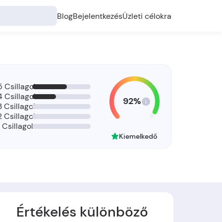
Blog
Bejelentkezés
Üzleti célokra
5 Csillagok
4 Csillagok
92%
3 Csillagok
2 Csillagok
1 Csillagok
Kiemelkedő
Értékelés különböző