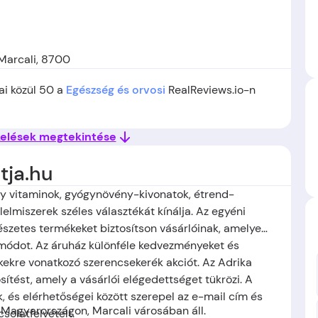
 Marcali, 8700
ai közül 50 a
Egészség és orvosi
RealReviews.io-n
kelések megtekintése
tja.hu
ely vitaminok, gyógynövény-kivonatok, étrend-
elmiszerek széles választékát kínálja. Az egyéni
észetes termékeket biztosítson vásárlóinak, amelyek
tmódot. Az áruház különféle kedvezményeket és
kekre vonatkozó szerencsekerék akciót. Az Adrika
sítést, amely a vásárlói elégedettséget tükrözi. A
 és elérhetőségei között szerepel az e-mail cím és
 Magyarországon, Marcali városában áll.
solatfelvételt.