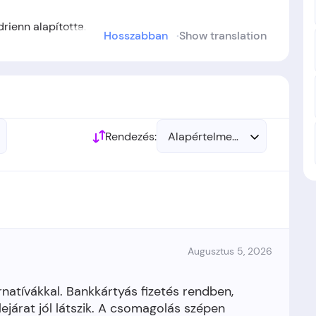
rienn alapította.
Hosszabban
Show translation
 létre.
Rendezés:
Alapértelmezett
Augusztus 5, 2026
natívákkal. Bankkártyás fizetés rendben,
lejárat jól látszik. A csomagolás szépen