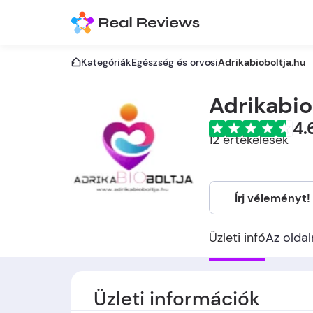
Kategóriák
Egészség és orvosi
Adrikabioboltja.hu
Adrikabio
4.
12 értékelések
Írj véleményt!
Üzleti infó
Az oldal
Üzleti információk