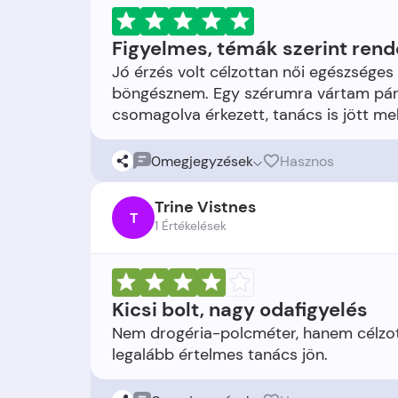
Figyelmes, témák szerint ren
Jó érzés volt célzottan női egészséges 
böngésznem. Egy szérumra vártam pár
0
megjegyzések
Hasznos
Trine Vistnes
T
1 Értékelések
Kicsi bolt, nagy odafigyelés
Nem drogéria-polcméter, hanem célzott k