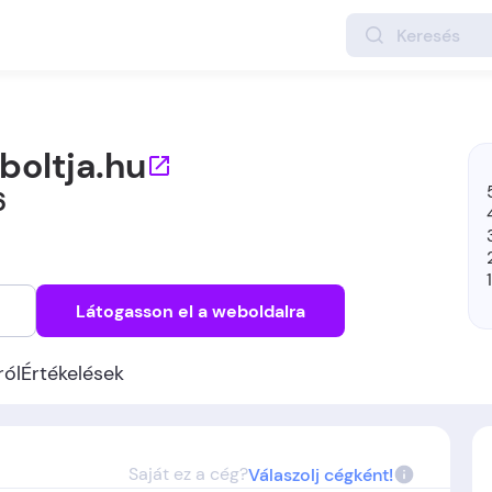
boltja.hu
6
Látogasson el a weboldalra
ról
Értékelések
Saját ez a cég?
Válaszolj cégként!