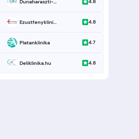
4.8
Dunaharaszti-Maganklinika
4.8
Ezustfenyklinika
4.7
Platanklinika
4.8
Deliklinika.hu