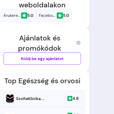
weboldalakon
Árukereső.hu
5.0
Facebook
5.0
Ajánlatok és
promókódok
Küldj be egy ajánlatot
Top Egészség és orvosi
4.8
SzofiaKlinika.hu