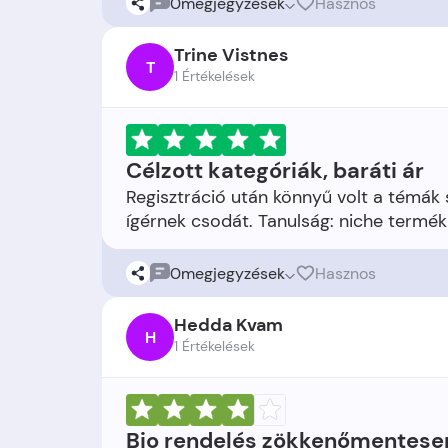
0
megjegyzések
Hasznos
Trine Vistnes
T
1 Értékelések
Célzott kategóriák, baráti ár
Regisztráció után könnyű volt a témák 
0
megjegyzések
Hasznos
Hedda Kvam
H
1 Értékelések
Bio rendelés zökkenőmentese