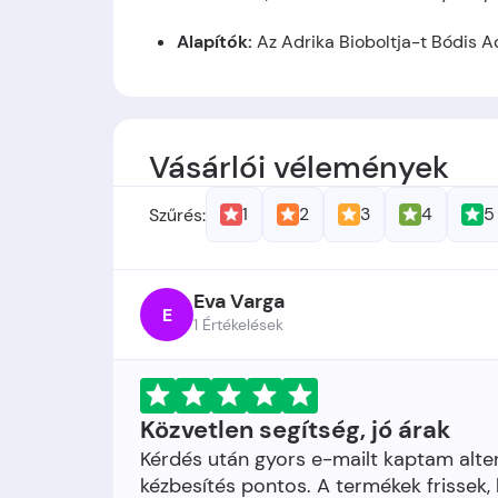
Alapítók:
Az Adrika Bioboltja-t Bódis Ad
Alapítás időpontja:
A cég 2022-ben jött
Vásárlói vélemények
1
2
3
4
5
Szűrés:
Eva Varga
E
1 Értékelések
Közvetlen segítség, jó árak
Kérdés után gyors e-mailt kaptam alter
kézbesítés pontos. A termékek frissek, 