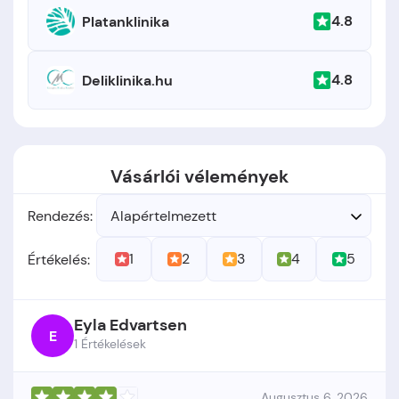
4.8
Platanklinika
4.8
Deliklinika.hu
Vásárlói vélemények
Rendezés:
Alapértelmezett
1
2
3
4
5
Értékelés:
Eyla Edvartsen
E
1 Értékelések
Augusztus 6, 2026