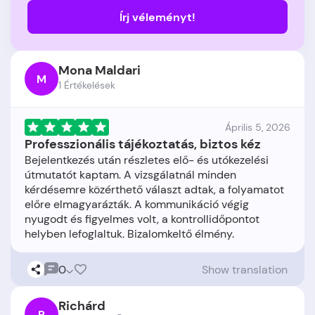
Írj véleményt!
Mona Maldari
M
1 Értékelések
Április 5, 2026
Professzionális tájékoztatás, biztos kéz
Bejelentkezés után részletes elő- és utókezelési
útmutatót kaptam. A vizsgálatnál minden
kérdésemre közérthető választ adtak, a folyamatot
előre elmagyarázták. A kommunikáció végig
nyugodt és figyelmes volt, a kontrollidőpontot
0
Show translation
Richárd
R