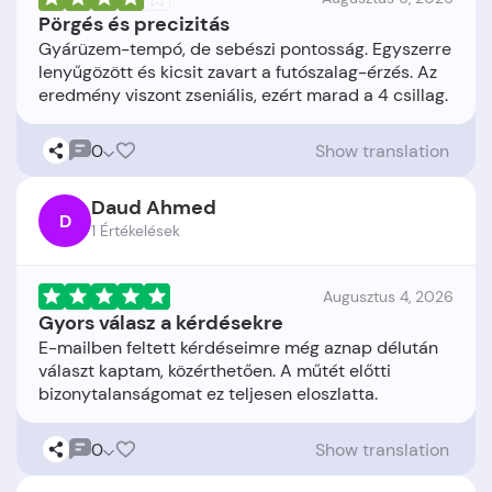
Pörgés és precizitás
Gyárüzem-tempó, de sebészi pontosság. Egyszerre
lenyűgözött és kicsit zavart a futószalag-érzés. Az
0
Show translation
Daud Ahmed
D
1 Értékelések
Augusztus 4, 2026
Gyors válasz a kérdésekre
E-mailben feltett kérdéseimre még aznap délután
választ kaptam, közérthetően. A műtét előtti
0
Show translation