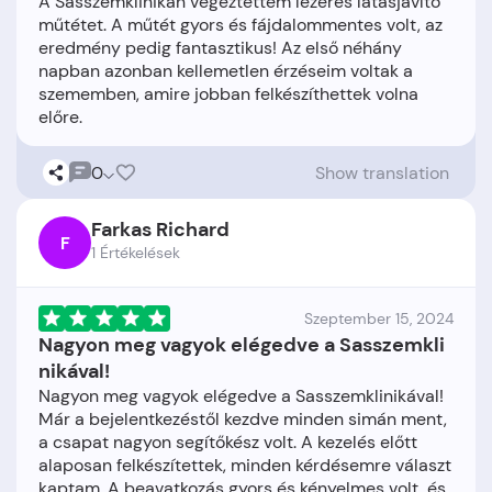
A Sasszemklinikán végeztettem lézeres látásjavító
műtétet. A műtét gyors és fájdalommentes volt, az
eredmény pedig fantasztikus! Az első néhány
napban azonban kellemetlen érzéseim voltak a
szememben, amire jobban felkészíthettek volna
0
Show translation
Farkas Richard
F
1 Értékelések
Szeptember 15, 2024
Nagyon meg vagyok elégedve a Sasszemkli
nikával!
Nagyon meg vagyok elégedve a Sasszemklinikával!
Már a bejelentkezéstől kezdve minden simán ment,
a csapat nagyon segítőkész volt. A kezelés előtt
alaposan felkészítettek, minden kérdésemre választ
kaptam. A beavatkozás gyors és kényelmes volt, és