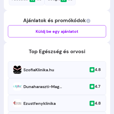
Ajánlatok és promókódok
Küldj be egy ajánlatot
Top Egészség és orvosi
4.8
SzofiaKlinika.hu
4.7
Dunaharaszti-Maganklinika
4.8
Ezustfenyklinika