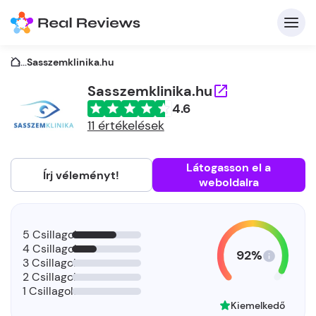
...
Sasszemklinika.hu
Sasszemklinika.hu
4.6
K
11 értékelések
Látogasson el a
Írj véleményt!
weboldalra
Be
Üz
5 Csillagok
4 Csillagok
92%
3 Csillagok
2 Csillagok
1 Csillagok
Kiemelkedő