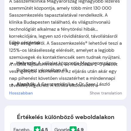
A Sasszemklinika Magyarország legnagyobb lézeres
szemműtét központja, amely több mint 130 000
Sasszemkezelés tapasztalatával rendelkezik. A
klinika Budapesten található, és világszínvonalú
technológiát alkalmaz a fénytörési hibák
korrekciójára, legyen szó rövidlátásról, távollátásról
Főbb részletek:
vagy astigmiáról. A Sasszemkezelés® lehetővé teszi a
125%-os látásélesség elérését, amelyet a legjobb
szemüvegek és kontaktlencsék sem tudnak nyújtani.
Helyszín:
A vállalat központja
Magyarországon,
A műtét fájdalommentes, és mindössze 2-3 percet
Budapest
városában áll.
vesz igénybe szemenként. Az eljárás után akár egy
nap pihenést követően visszatérhet a mindennapi
Alapítók
: A Sasszemklinika-t Dr. Sass László
tevékenységekhez. A klinika elkötelezett a
alapította.
környezettudatos megoldások mellett, és orvosi
Hosszabban
Show translation
garanciát is vállal.
Alapítás időpontja:
A cég
1997
-ben jött létre.
Értékelés különböző weboldalakon
Facebook
4.5
Google
4.9