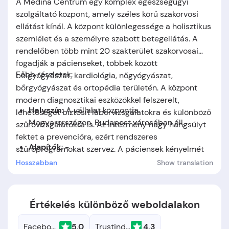
A Medina Centrum egy komplex egészségügyi
szolgáltató központ, amely széles körű szakorvosi
ellátást kínál. A központ különlegessége a holisztikus
szemlélet és a személyre szabott betegellátás. A
rendelőben több mint 20 szakterület szakorvosai
fogadják a pácienseket, többek között
Főbb részletek:
belgyógyászat, kardiológia, nőgyógyászat,
bőrgyógyászat és ortopédia területén. A központ
modern diagnosztikai eszközökkel felszerelt,
Helyszín:
A vállalat központja
lehetőséget biztosít laborvizsgálatokra és különböző
Magyarországon,
Budapest városában áll.
szűrővizsgálatokra is. Az intézmény nagy hangsúlyt
fektet a prevencióra, ezért rendszeres
Alapítók
: -
szűrőprogramokat szervez. A páciensek kényelmét
szolgálja az online időpontfoglalási rendszer és a
Hosszabban
Show translation
Alapítás időpontja:
A cég 2020-ban jött létre.
minimális várakozási idő. A szakorvosi team
folyamatosan képzi magát a legújabb orvosi
technológiák és módszerek területén.
Értékelés különböző weboldalakon
Facebook
5.0
Trustindex
4.3