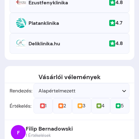
4.8
Ezustfenyklinika
4.7
Platanklinika
4.8
Deliklinika.hu
Vásárlói vélemények
Rendezés:
Alapértelmezett
1
2
3
4
5
Értékelés:
Filip Bernadowski
F
1 Értékelések