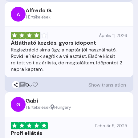
Alfredo G.
A
1 Értékelések
Április 11, 2026
Átlátható kezdés, gyors időpont
Regisztráció sima ügy, a naptár jól használható.
Rövid leírások segítik a választást. Elsőre kicsit
rejtett volt az árlista, de megtaláltam. Időpontot 2
0
Show translation
Gabi
G
1 Értékelések
Hungary
Február 5, 2025
Profi ellátás