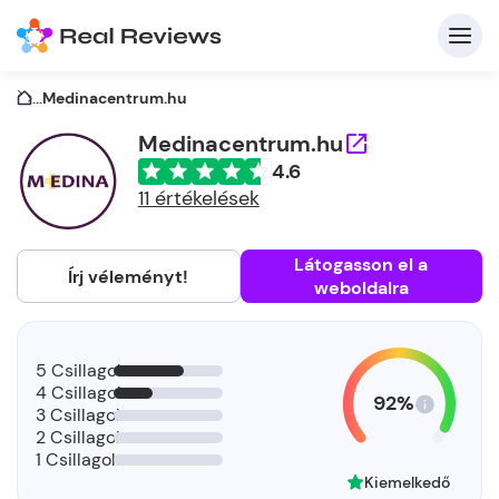
...
Medinacentrum.hu
Medinacentrum.hu
4.6
K
11 értékelések
Látogasson el a
Írj véleményt!
weboldalra
Be
Üz
5 Csillagok
4 Csillagok
92%
3 Csillagok
2 Csillagok
1 Csillagok
Kiemelkedő