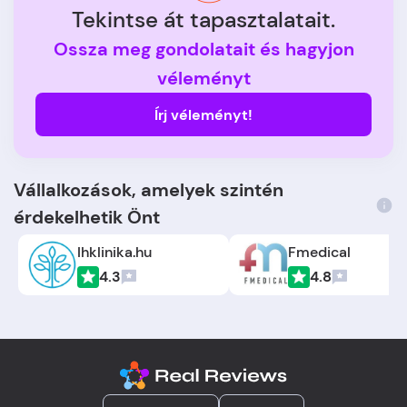
Tekintse át tapasztalatait.
Ossza meg gondolatait és hagyjon
véleményt
Írj véleményt!
Vállalkozások, amelyek szintén
érdekelhetik Önt
Ihklinika.hu
Fmedical
4.3
4.8