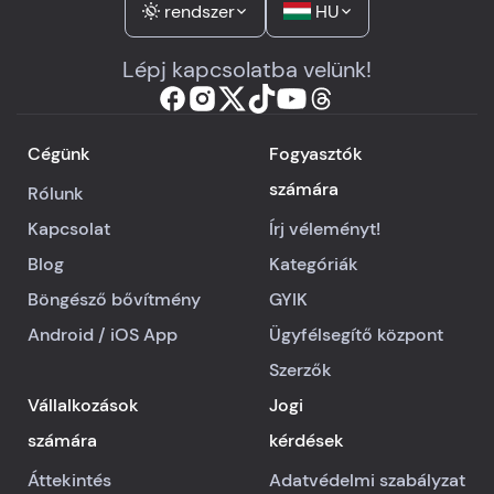
rendszer
HU
Lépj kapcsolatba velünk!
Cégünk
Fogyasztók
számára
Rólunk
Kapcsolat
Írj véleményt!
Blog
Kategóriák
Böngésző bővítmény
GYIK
Android
/
iOS
App
Ügyfélsegítő központ
Szerzők
Vállalkozások
Jogi
számára
kérdések
Áttekintés
Adatvédelmi szabályzat