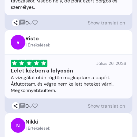
távozáskor. Kisebb hely, de pont ezért pörgős és
0
Show translation
Risto
R
1 Értékelések
Július 26, 2026
Lelet kézben a folyosón
A vizsgálat után rögtön megkaptam a papírt.
Átfutottam, és végre nem kellett heteket várni.
0
Show translation
Nikki
N
1 Értékelések