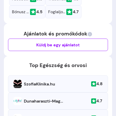
Bónusz Brigád
4.5
Foglaljorvost
4.7
Ajánlatok és promókódok
Küldj be egy ajánlatot
Top Egészség és orvosi
4.8
SzofiaKlinika.hu
4.7
Dunaharaszti-Maganklinika