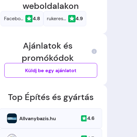
weboldalakon
Facebook
4.8
rukereső.hu
4.9
Ajánlatok és
promókódok
Küldj be egy ajánlatot
Top Építés és gyártás
4.6
Allvanybazis.hu