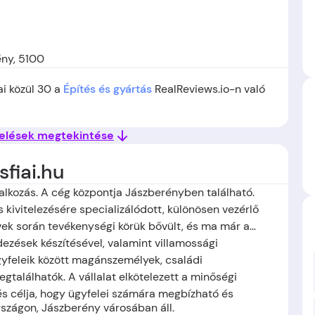
ény, 5100
ai közül 30 a
Építés és gyártás
RealReviews.io-n való
kelések megtekintése
sfiai.hu
lalkozás. A cég központja Jászberényben található.
 kivitelezésére specializálódott, különösen vezérlő
vek során tevékenységi körük bővült, és ma már a
ezések készítésével, valamint villamossági
Ügyfeleik között magánszemélyek, családi
egtalálhatók. A vállalat elkötelezett a minőségi
 és célja, hogy ügyfelei számára megbízható és
szágon, Jászberény
városában áll.