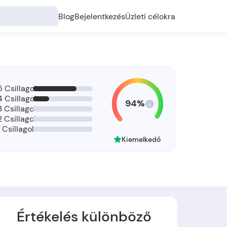
Blog
Bejelentkezés
Üzleti célokra
5 Csillagok
4 Csillagok
94%
3 Csillagok
2 Csillagok
1 Csillagok
Kiemelkedő
Értékelés különböző