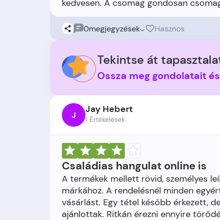
0
megjegyzések
Hasznos
Tekintse át tapasztalat
Ossza meg gondolatait é
Jay Hebert
J
1 Értékelések
Családias hangulat online is
A termékek mellett rövid, személyes leí
márkához. A rendelésnél minden egyért
vásárlást. Egy tétel később érkezett, de