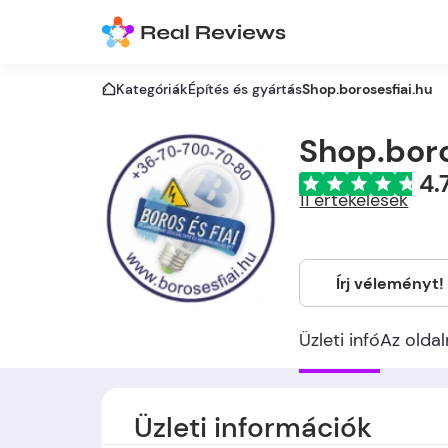
Kategóriák
Építés és gyártás
Shop.borosesfiai.hu
Shop.boro
4.
11 értékelések
Írj véleményt!
Üzleti infó
Az oldal
Üzleti információk