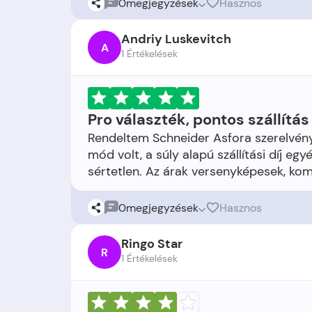
0
megjegyzések
Hasznos
Andriy Luskevitch
A
1 Értékelések
Pro választék, pontos szállítás
Rendeltem Schneider Asfora szerelvénye
mód volt, a súly alapú szállítási díj eg
0
megjegyzések
Hasznos
Ringo Star
R
1 Értékelések