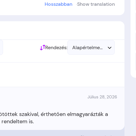
Hosszabban
Show translation
szló
alapította.
 létre.
Rendezés:
Alapértelmezett
Július 28, 2026
ötöttek szakival, érthetően elmagyarázták a