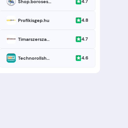
4.7
Shop.borosesfiai.hu
4.8
Profikisgep.hu
4.7
Timarszerszam.hu
4.6
Technorollshop.hu