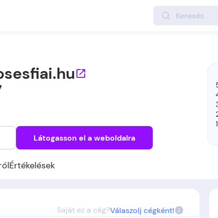
sesfiai.hu
7
Látogasson el a weboldalra
ról
Értékelések
Saját ez a cég?
Válaszolj cégként!