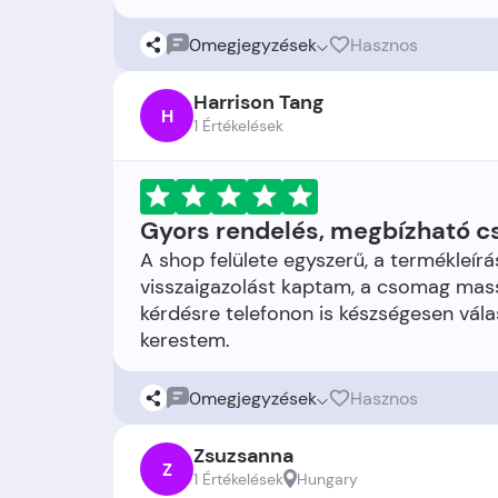
0
megjegyzések
Hasznos
Harrison Tang
H
1 Értékelések
Gyors rendelés, megbízható 
A shop felülete egyszerű, a termékleírá
visszaigazolást kaptam, a csomag mass
kérdésre telefonon is készségesen válas
0
megjegyzések
Hasznos
Zsuzsanna
Z
1 Értékelések
Hungary