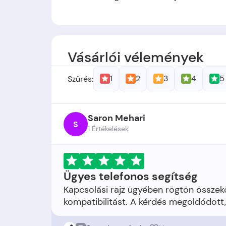
Alapítók
: A
Boros és Fiai Kft.-t Boros Lá
Alapítás időpontja:
A cég
1997
-ben jött
Vásárlói vélemények
1
2
3
4
5
Szűrés:
Saron Mehari
S
1 Értékelések
Ügyes telefonos segítség
Kapcsolási rajz ügyében rögtön összek