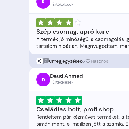
R
1 Értékelések
Szép csomag, apró karc
A termék jó minőségű, a csomagolás ig
0
megjegyzések
Hasznos
Daud Ahmed
D
1 Értékelések
Családias bolt, profi shop
Rendeltem pár kézműves terméket, a ter
simán ment, e-mailben jött a számla. E