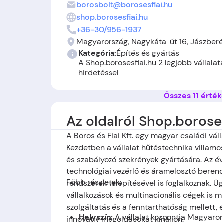
borosbolt@borosesfiai.hu
shop.borosesfiai.hu
+36-30/956-1937
Magyarország, Nagykátai út 16, Jászber
Kategória:
Építés és gyártás
A Shop.borosesfiai.hu 2 legjobb vállalat
hirdetéssel
Összes 11 érté
Az oldalról Shop.borose
A Boros és Fiai Kft. egy magyar családi vál
Kezdetben a vállalat hűtéstechnika villamos
és szabályozó szekrények gyártására. Az é
technológiai vezérlő és áramelosztó berend
Főbb részletek:
rendszerek telepítésével is foglalkoznak. 
vállalkozások és multinacionális cégek is m
szolgáltatás és a fenntarthatóság mellett,
Helyszín:
A vállalat központja
Magyaror
innovatív megoldásokat kínáljon.