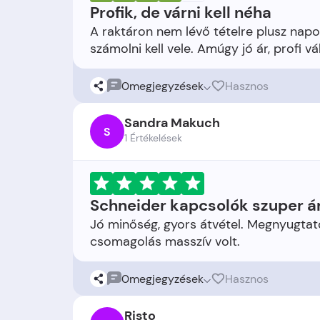
Profik, de várni kell néha
A raktáron nem lévő tételre plusz napo
0
megjegyzések
Hasznos
Sandra Makuch
S
1 Értékelések
Schneider kapcsolók szuper á
Jó minőség, gyors átvétel. Megnyugtató
0
megjegyzések
Hasznos
Risto