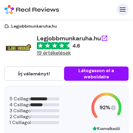
...
Legjobbmunkaruha.hu
Legjobbmunkaruha.hu
4.6
K
19 értékelések
Látogasson el a
Írj véleményt!
weboldalra
Be
Üz
5 Csillagok
4 Csillagok
92%
3 Csillagok
2 Csillagok
1 Csillagok
Kiemelkedő