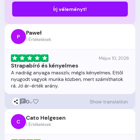
Írj véleményt!
Paweł
P
1 Értékelések
Május 10, 2026
Strapabíró és kényelmes
A nadrág anyaga masszív, mégis kényelmes. Ettől
nyugodt vagyok munka közben, mert számíthatok
0
Show translation
Cato Helgesen
C
1 Értékelések