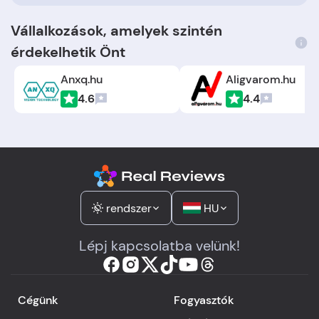
Vállalkozások, amelyek szintén
érdekelhetik Önt
Anxq.hu
Aligvarom.hu
4.6
4.4
rendszer
HU
Lépj kapcsolatba velünk!
Cégünk
Fogyasztók