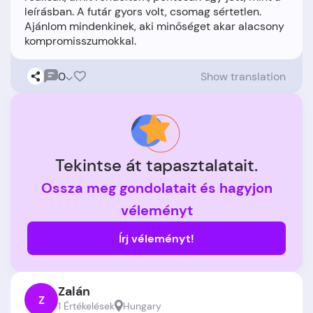
leírásban. A futár gyors volt, csomag sértetlen.
Ajánlom mindenkinek, aki minőséget akar alacsony
0
Show translation
Tekintse át tapasztalatait.
Ossza meg gondolatait és hagyjon
véleményt
Írj véleményt!
Zalán
Z
1 Értékelések
Hungary