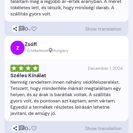
találtam meg a legjobb ár-érték arányban. A méret
tökéletes lett, és látszik, hogy minőségi darab. A
0
Show translation
Zsófi
Z
1 Értékelések
Hungary
December 1, 2024
Széles Kínálat
Nemrég rendeltem innen néhány védőfelszerelést.
Tetszett, hogy mindenféle márkát megtaláltam egy
helyen, és az árak is barátiak voltak. A szállítás
gyors volt, és pontosan azt kaptam, amit vártam.
Egyedül a termékek részletes leírásán lehetne
0
Show translation