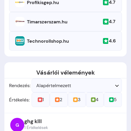
4.7
Profikisgep.hu
4.7
Timarszerszam.hu
4.6
Technorollshop.hu
Vásárlói vélemények
Rendezés:
Alapértelmezett
1
2
3
4
5
Értékelés:
ghg klll
G
1 Értékelések