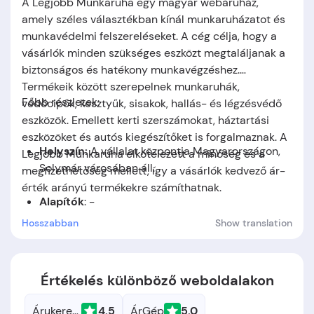
A Legjobb Munkaruha egy magyar webáruház,
amely széles választékban kínál munkaruházatot és
munkavédelmi felszereléseket. A cég célja, hogy a
vásárlók minden szükséges eszközt megtaláljanak a
biztonságos és hatékony munkavégzéshez.
Termékeik között szerepelnek munkaruhák,
Főbb részletek:
védőcipők, kesztyűk, sisakok, hallás- és légzésvédő
eszközök. Emellett kerti szerszámokat, háztartási
eszközöket és autós kiegészítőket is forgalmaznak. A
Helyszín:
A vállalat központja Magyarországon,
Legjobb Munkaruha elkötelezett a minőség és a
Solymár városában áll.
megfizethetőség mellett, így a vásárlók kedvező ár-
érték arányú termékekre számíthatnak.
Alapítók
: -
Hosszabban
Show translation
Alapítás időpontja:
A cég
2000
-ben jött létre.
Értékelés különböző weboldalakon
Árukereső.hu
4.5
ÁrGép
5.0