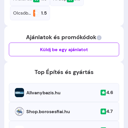
Olcsóbbat.hu
1.5
Ajánlatok és promókódok
Küldj be egy ajánlatot
Top Építés és gyártás
4.6
Allvanybazis.hu
4.7
Shop.borosesfiai.hu