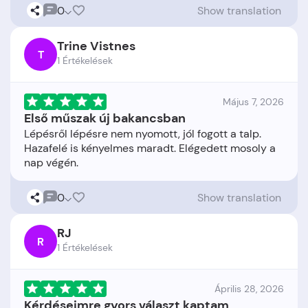
0
Show translation
Trine Vistnes
T
1 Értékelések
Május 7, 2026
Első műszak új bakancsban
Lépésről lépésre nem nyomott, jól fogott a talp.
Hazafelé is kényelmes maradt. Elégedett mosoly a
0
Show translation
RJ
R
1 Értékelések
Április 28, 2026
Kérdéseimre gyors választ kaptam