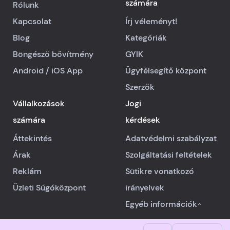
számára
Rólunk
Kapcsolat
Írj véleményt!
Blog
Kategóriák
Böngésző bővítmény
GYIK
Android
/
iOS
App
Ügyfélsegítő központ
Szerzők
Vállalkozások
Jogi
számára
kérdések
Áttekintés
Adatvédelmi szabályzat
Árak
Szolgáltatási feltételek
Reklám
Sütikre vonatkozó
Üzleti Súgóközpont
irányelvek
Egyéb információk