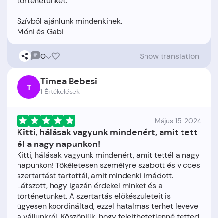
történetünket.
Szívből ajánlunk mindenkinek.
0
Show translation
Timea Bebesi
T
1 Értékelések
Május 15, 2024
Kitti, hálásak vagyunk mindenért, amit tett
él a nagy napunkon!
Kitti, hálásak vagyunk mindenért, amit tettél a nagy
napunkon! Tökéletesen személyre szabott és vicces
szertartást tartottál, amit mindenki imádott.
Látszott, hogy igazán érdekel minket és a
történetünket. A szertartás előkészületeit is
ügyesen koordináltad, ezzel hatalmas terhet leveve
a vállunkról. Köszönjük, hogy felejthetetlenné tetted