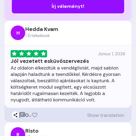
Írj véleményt!
Hedda Kvam
H
1 Értékelések
Június 1, 2026
Jól vezetett esküvőszervezés
Az oldalon elkezdtük a vendéglistát, majd sablon
alapján haladtunk a teendőkkel. Kérdésre gyorsan
válaszoltak, beszállító ajánlásokat is kaptunk. A
költségkeret modul segített, egy elcsúszott
határidőt rugalmasan kezelték. A legjobb a
0
Show translation
Risto
R