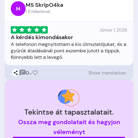
MS SkripO4ka
M
1 Értékelések
Június 1, 2026
A kérdés kimondásakor
A telefonon megnyitottam a kis útmutatójukat, és a
gyűrűk átadásánál pont eszembe jutott a tippük.
0
Show translation
Tekintse át tapasztalatait.
Ossza meg gondolatait és hagyjon
véleményt