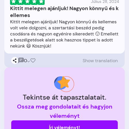
Július 28, 2024
Kittit melegen ajánljuk! Nagyon könnyű és k
ellemes
Kittit melegen ajánljuk! Nagyon könnyű és kellemes
volt vele dolgozni, a szertartási beszéd pedig
csodásra és nagyon egyénire sikeredett 🙂 Emellett
a beszélgetések alatt sok hasznos tippet is adott
0
Show translation
Tekintse át tapasztalatait.
Ossza meg gondolatait és hagyjon
véleményt
Írj véleményt!