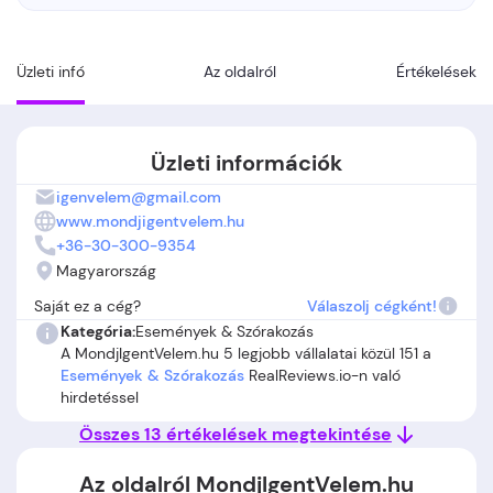
Üzleti infó
Az oldalról
Értékelések
Üzleti információk
igenvelem@gmail.com
www.mondjigentvelem.hu
+36-30-300-9354
Magyarország
Saját ez a cég?
Válaszolj cégként!
Kategória:
Események & Szórakozás
A MondjIgentVelem.hu 5 legjobb vállalatai közül 151 a
Események & Szórakozás
RealReviews.io-n való
hirdetéssel
Összes 13 értékelések megtekintése
Az oldalról MondjIgentVelem.hu