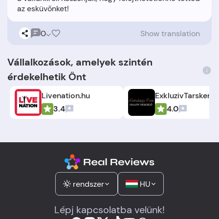
0
Show translation
Vállalkozások, amelyek szintén
érdekelhetik Önt
Livenation.hu
3.4
4.0
rendszer
HU
Lépj kapcsolatba velünk!