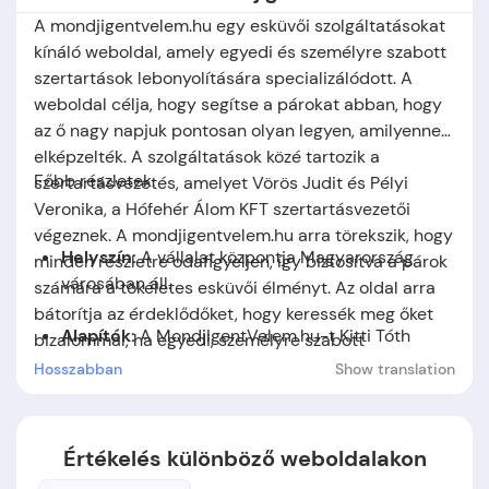
A mondjigentvelem.hu egy esküvői szolgáltatásokat
kínáló weboldal, amely egyedi és személyre szabott
szertartások lebonyolítására specializálódott. A
weboldal célja, hogy segítse a párokat abban, hogy
az ő nagy napjuk pontosan olyan legyen, amilyennek
elképzelték. A szolgáltatások közé tartozik a
Főbb részletek:
szertartásvezetés, amelyet Vörös Judit és Pélyi
Veronika, a Hófehér Álom KFT szertartásvezetői
végeznek. A mondjigentvelem.hu arra törekszik, hogy
Helysz
í
n
:
A vállalat központja Magyarország
minden részletre odafigyeljen, így biztosítva a párok
városában áll.
számára a tökéletes esküvői élményt. Az oldal arra
bátorítja az érdeklődőket, hogy keressék meg őket
Alap
í
t
ó
k
:
A MondjIgentVelem.hu-t Kitti Tóth
bizalommal, ha egyedi, személyre szabott
alapította.
szertartást szeretnének.
Hosszabban
Show translation
Alapítás időpontja:
A cég 2020-ben jött létre.
Értékelés különböző weboldalakon