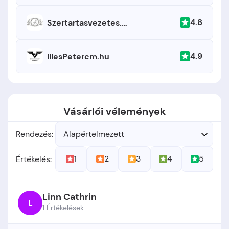
4.8
Szertartasvezetes.hu
4.9
IllesPetercm.hu
Vásárlói vélemények
Rendezés:
Alapértelmezett
1
2
3
4
5
Értékelés:
Linn Cathrin
L
1 Értékelések