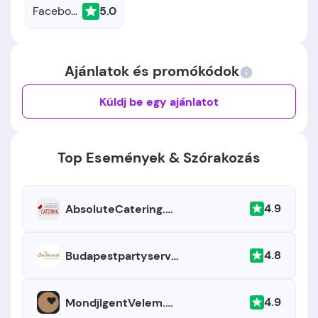
Facebook
5.0
Ajánlatok és promókódok
Küldj be egy ajánlatot
Top Események & Szórakozás
4.9
AbsoluteCatering.hu
4.8
Budapestpartyservice.hu
4.9
MondjIgentVelem.hu