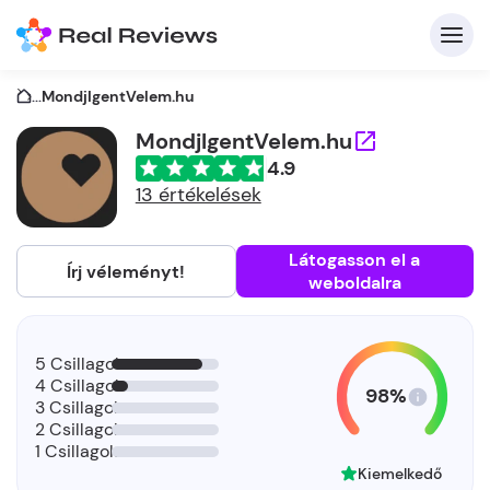
...
MondjIgentVelem.hu
MondjIgentVelem.hu
4.9
K
13 értékelések
Látogasson el a
Írj véleményt!
weboldalra
Be
Üz
5 Csillagok
4 Csillagok
98%
3 Csillagok
2 Csillagok
1 Csillagok
Kiemelkedő