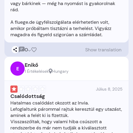
vagy bárkinek — még ha nyomást is gyakorolnak
rád.
A fluege.de ügyfélszolgálata elérhetetlen volt,
amikor próbáltam tisztázni a terhelést. Vigyázz
0
Show translation
Enikő
E
1 Értékelések
Hungary
Július 8, 2025
Csalódottság
Hatalmas csalódást okozott az Invia.
Lefoglaltunk párommal rajtuk keresztül egy utazást,
aminek a felét ki is fizettük.
Visszaszóltak, hogy valami hiba csúszott a
rendszerbe és már nem tudják a kiválasztott