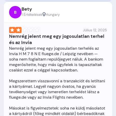
Bety
B
1 Értékelések
Hungary
Július 12, 2025
Nemrég jelent meg egy jogosulatlan terhel
és az Invia
Nemrég jelent meg egy jogosulatlan terhelés az
Invia H M 7 8 N E fluege.de / Leipzig nevében —
soha nem foglaltam repülőjegyet náluk. A bankom
megerősítette, hogy más ügyfelek is tapasztaltak
csalást ezzel a céggel kapcsolatban.
Megszerettem visszavonni a tranzakciót és letiltani
a kártyámat. Legyél nagyon óvatos, ha gyanús
tevékenységet vagy ismeretlen terhelést látsz a
fluege.de vagy az Invia Flights nevében.
Másokat is figyelmeztetek: soha ne küldj másolatot
a kártyádról (főleg mindkét oldalát) bérbeadóknak