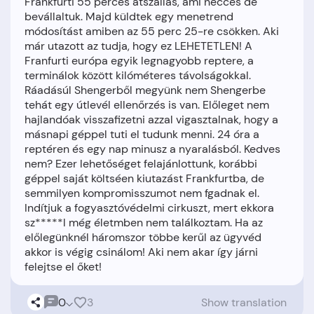
Frankfurti 55 perces átszállás, ami necces de
bevállaltuk. Majd küldtek egy menetrend
módosítást amiben az 55 perc 25-re csökken. Aki
már utazott az tudja, hogy ez LEHETETLEN! A
Franfurti európa egyik legnagyobb reptere, a
terminálok között kilóméteres távolságokkal.
Ráadásúl Shengerből megyünk nem Shengerbe
tehát egy útlevél ellenőrzés is van. Előleget nem
hajlandóak visszafizetni azzal vigasztalnak, hogy a
másnapi géppel tuti el tudunk menni. 24 óra a
reptéren és egy nap minusz a nyaralásból. Kedves
nem? Ezer lehetőséget felajánlottunk, korábbi
géppel saját költséen kiutazást Frankfurtba, de
semmilyen kompromisszumot nem fgadnak el.
Indítjuk a fogyasztóvédelmi cirkuszt, mert ekkora
sz*****l még életmben nem találkoztam. Ha az
előlegünknél háromszor többe kerűl az ügyvéd
akkor is végig csinálom! Aki nem akar így járni
0
3
Show translation