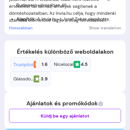
Budapest városában áll.
értékelést tartalmaz, amelyek segítenek a
döntéshozatalban. Az Invia.hu célja, hogy mindenki
Alapítók:
A Invia.hu-t Jozef Zakar alapította.
számára elérhetővé tegye a világ felfedezését.
Hosszabban
Show translation
Alapítás időpontja:
A cég 2006-ben jött létre.
Értékelés különböző weboldalakon
1.6
Nicelocal
4.5
Trustpilot
Glassdoor
3.9
Ajánlatok és promókódok
Küldj be egy ajánlatot