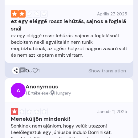
Április 27, 2025
ez egy eléggé rossz lehúzás, sajnos a foglalá
snál
ez egy eléggé rossz lehúzás, sajnos a foglalásnál
bedöltem neki! egyáltalán nem tünik
megbízhatónak, az egész helyzet nagyon zavaró volt
0
1
Show translation
Anonymous
A
1 Értékelések
Hungary
Január 11, 2025
Meneküljön mindenki!
Senkinek nem ajánlom, hogy velük utazzon!
Leelőlegeztük egy júniusba induló Dominikát.