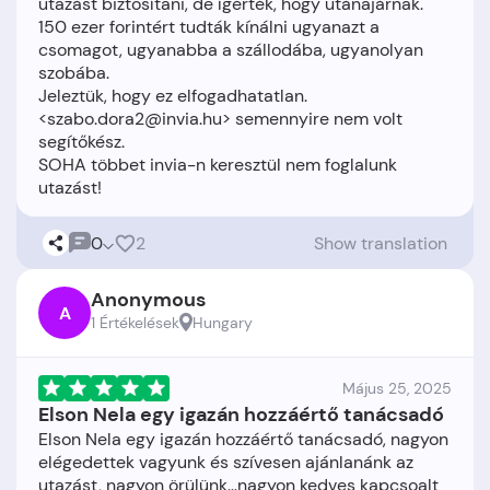
utazást biztosítani, de ígérték, hogy utánajárnak.
150 ezer forintért tudták kínálni ugyanazt a
csomagot, ugyanabba a szállodába, ugyanolyan
szobába.
Jeleztük, hogy ez elfogadhatatlan.
<szabo.dora2@invia.hu> semennyire nem volt
segítőkész.
SOHA többet invia-n keresztül nem foglalunk
0
2
Show translation
Anonymous
A
1 Értékelések
Hungary
Május 25, 2025
Elson Nela egy igazán hozzáértő tanácsadó
Elson Nela egy igazán hozzáértő tanácsadó, nagyon
elégedettek vagyunk és szívesen ajánlanánk az