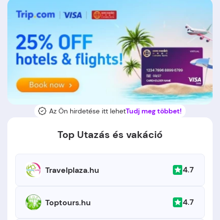
Az Ön hirdetése itt lehet
Tudj meg többet!
Top Utazás és vakáció
4.7
Travelplaza.hu
4.7
Toptours.hu