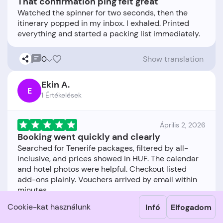
That confirmation ping felt great
Watched the spinner for two seconds, then the
itinerary popped in my inbox. I exhaled. Printed
0
Show translation
Ekin A.
E
1 Értékelések
Április 2, 2026
Booking went quickly and clearly
Searched for Tenerife packages, filtered by all-
inclusive, and prices showed in HUF. The calendar
and hotel photos were helpful. Checkout listed
add-ons plainly. Vouchers arrived by email within
Cookie-kat használunk
Infó
Elfogadom
0
Show translation