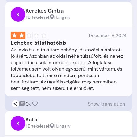
Kerekes Cintia
K
1 Értékelések
Hungary
December 9, 2024
Lehetne átláthatóbb
Az Invia.hu-n találtam néhány jó utazási ajánlatot,
jó árért. Azonban az oldal néha túlzsúfolt, és nehéz
eligazodni a sok információ között. A foglalási
folyamat sem volt olyan egyszerű, mint vártam, és
több időbe telt, mire mindent pontosan
beállítottam. Az ügyfélszolgálat meg semmiben
0
Show translation
Kata
K
1 Értékelések
Hungary