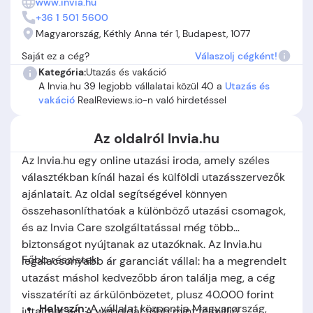
www.invia.hu
hibás vagy megerősítetlen jegyekről, illetve olyan esetekről,
+36 1 501 5600
amikor a kiválasztott utazási csomag végül magasabb áron
Magyarország, Kéthly Anna tér 1, Budapest, 1077
vagy nem a megbeszélt feltételekkel volt elérhető.
Saját ez a cég?
Válaszolj cégként!
Visszatérő panasz a nehézkes reklamációkezelés és a
Kategória:
Utazás és vakáció
megtévesztő kommunikáció. Összességében az Invia.hu
A Invia.hu 39 legjobb vállalatai közül 40 a
Utazás és
használata jelentős kockázatot hordoz, ezért a döntés előtt
vakáció
RealReviews.io-n való hirdetéssel
érdemes alaposan átböngészni a tapasztalatokat és
körültekintően mérlegelni a lehetőségeket.
Az oldalról Invia.hu
Az Invia.hu egy online utazási iroda, amely széles
választékban kínál hazai és külföldi utazásszervezők
ajánlatait. Az oldal segítségével könnyen
összehasonlíthatóak a különböző utazási csomagok,
és az Invia Care szolgáltatással még több
biztonságot nyújtanak az utazóknak. Az Invia.hu
Főbb részletek:
legalacsonyabb ár garanciát vállal: ha a megrendelt
utazást máshol kedvezőbb áron találja meg, a cég
visszatéríti az árkülönbözetet, plusz 40.000 forint
Helysz
í
n
:
A vállalat központja Magyarország,
jutalmat ad. A weboldal több mint félmillió