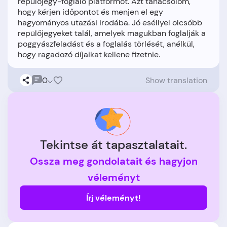
repülőjegy-foglaló platformot. Azt tanácsolom,
hogy kérjen időpontot és menjen el egy
hagyományos utazási irodába. Jó eséllyel olcsóbb
repülőjegyeket talál, amelyek magukban foglalják a
poggyászfeladást és a foglalás törlését, anélkül,
0
Show translation
Tekintse át tapasztalatait.
Ossza meg gondolatait és hagyjon
véleményt
Írj véleményt!