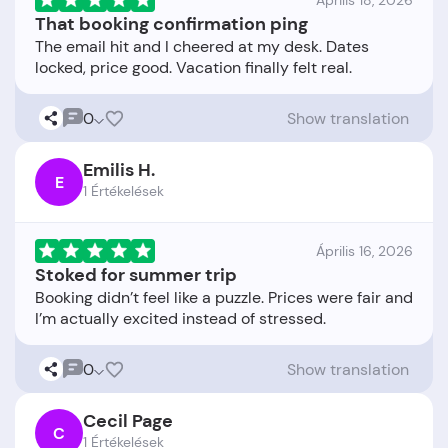
Április 18, 2026
That booking confirmation ping
The email hit and I cheered at my desk. Dates
0
Show translation
Emilis H.
E
1 Értékelések
Április 16, 2026
Stoked for summer trip
Booking didn’t feel like a puzzle. Prices were fair and
0
Show translation
Cecil Page
C
1 Értékelések