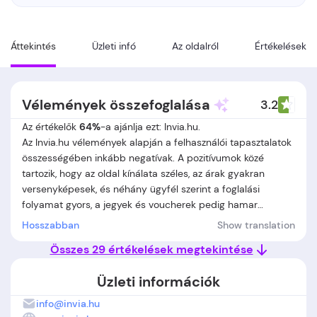
Áttekintés
Üzleti infó
Az oldalról
Értékelések
Vélemények összefoglalása
3.2
Az értékelők
64%
-a ajánlja ezt: Invia.hu.
Az Invia.hu vélemények alapján a felhasználói tapasztalatok
összességében inkább negatívak. A pozitívumok közé
tartozik, hogy az oldal kínálata széles, az árak gyakran
versenyképesek, és néhány ügyfél szerint a foglalási
folyamat gyors, a jegyek és voucherek pedig hamar
megérkeznek. Az átlátható árak, a hasznos keresési szűrők
Hosszabban
Show translation
és a részletes leírások szintén említésre kerülnek néhány
Összes 29 értékelések megtekintése
pozitív értékelésben. Azonban az Invia.hu-val kapcsolatos
panaszok túlsúlyban vannak. A leggyakoribb problémák
Üzleti információk
közé tartozik a hiányos vagy lassú ügyfélszolgálat, az
átláthatatlan információk és a félrevezető foglalási
info@invia.hu
feltételek. Több vásárló beszámolt váratlan extra díjakról,