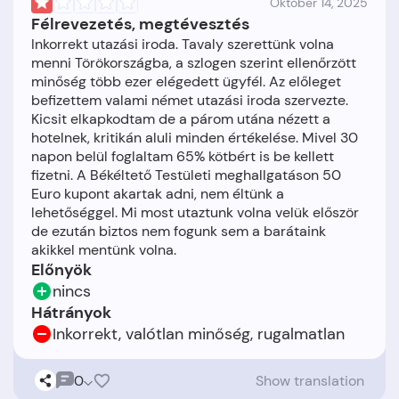
Október 14, 2025
Félrevezetés, megtévesztés
Inkorrekt utazási iroda. Tavaly szerettünk volna
menni Törökországba, a szlogen szerint ellenőrzött
minőség több ezer elégedett ügyfél. Az előleget
befizettem valami német utazási iroda szervezte.
Kicsit elkapkodtam de a párom utána nézett a
hotelnek, kritikán aluli minden értékelése. Mivel 30
napon belül foglaltam 65% kötbért is be kellett
fizetni. A Békéltető Testületi meghallgatáson 50
Euro kupont akartak adni, nem éltünk a
lehetőséggel. Mi most utaztunk volna velük először
de ezután biztos nem fogunk sem a barátaink
Előnyök
nincs
Hátrányok
Inkorrekt, valótlan minőség, rugalmatlan
0
Show translation