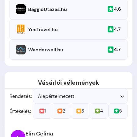
4.6
BaggioUtazas.hu
4.7
YesTravel.hu
4.7
Wanderwell.hu
Vásárlói vélemények
Rendezés:
Alapértelmezett
1
2
3
4
5
Értékelés:
Elin Celina