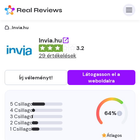
...
Invia.hu
Invia.hu
3.2
K
29 értékelések
Látogasson el a
Írj véleményt!
weboldalra
Be
Üz
5 Csillagok
4 Csillagok
64%
3 Csillagok
2 Csillagok
1 Csillagok
Átlagos