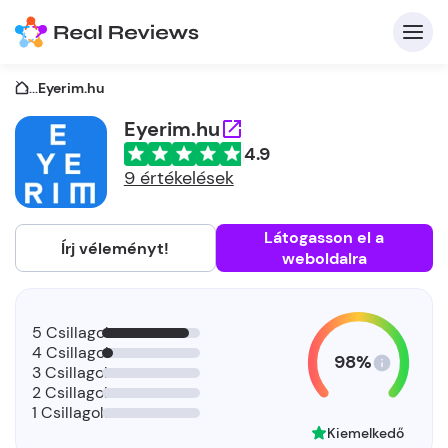
...
Eyerim.hu
Eyerim.hu
4.9
K
9 értékelések
Látogasson el a
Írj véleményt!
weboldalra
Be
Üz
5 Csillagok
4 Csillagok
98%
3 Csillagok
2 Csillagok
1 Csillagok
Kiemelkedő