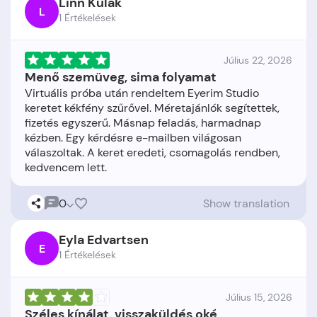
Linn Kulak
L
1 Értékelések
Július 22, 2026
Menő szemüveg, sima folyamat
Virtuális próba után rendeltem Eyerim Studio
keretet kékfény szűrővel. Méretajánlók segítettek,
fizetés egyszerű. Másnap feladás, harmadnap
kézben. Egy kérdésre e-mailben világosan
válaszoltak. A keret eredeti, csomagolás rendben,
0
Show translation
Eyla Edvartsen
E
1 Értékelések
Július 15, 2026
Széles kínálat, visszaküldés oké