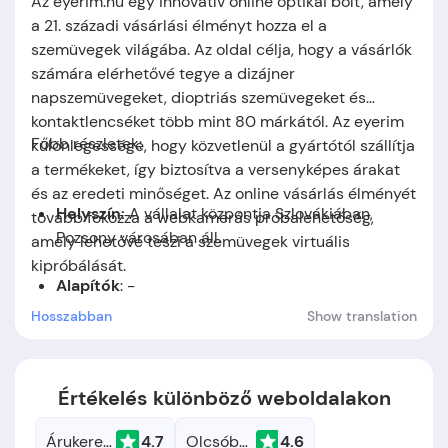
Az eyerim.hu egy innovatív online optikai bolt, amely
a 21. századi vásárlási élményt hozza el a
szemüvegek világába. Az oldal célja, hogy a vásárlók
számára elérhetővé tegye a dizájner
napszemüvegeket, dioptriás szemüvegeket és
kontaktlencséket több mint 80 márkától. Az eyerim
Főbb részletek:
különlegessége, hogy közvetlenül a gyártótól szállítja
a termékeket, így biztosítva a versenyképes árakat
és az eredeti minőséget. Az online vásárlás élményét
Helyszín:
A vállalat központja
Szlovákiában,
tovább fokozza a webkamerás próbalehetőség,
Pozsony
városában áll.
amely lehetővé teszi a szemüvegek virtuális
kipróbálását.
Alapítók
: -
Hosszabban
Show translation
Alapítás időpontja:
A cég 2015-ben jött létre.
Értékelés különböző weboldalakon
Árukereső.hu
4.7
Olcsóbbat.hu
4.6