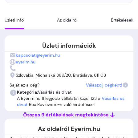
Üzleti infó
Az oldalról
Értékelések
Üzleti információk
kapcsolat@eyerim.hu
eyerim.hu
Szlovákia, Michalská 389/20, Bratislava, 811 03
Saját ez a cég?
Válaszolj cégként!
Kategória:
Vásárlás és divat
A Eyerim.hu 11 legjobb vállalatai közül 123 a
Vásárlás és
divat
RealReviews.io-n való hirdetéssel
Összes 9 értékelések megtekintése
Az oldalról Eyerim.hu