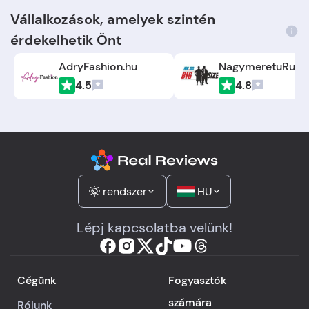
Vállalkozások, amelyek szintén
érdekelhetik Önt
AdryFashion.hu
NagymeretuRuha
4.5
4.8
rendszer
HU
Lépj kapcsolatba velünk!
Cégünk
Fogyasztók
számára
Rólunk