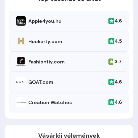
4.6
Apple4you.hu
4.5
Hockerty.com
3.7
Fashiontiy.com
4.6
GOAT.com
4.6
Creation Watches
Vásárlói vélemények