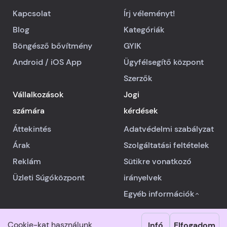
Kapcsolat
Írj véleményt!
Blog
Kategóriák
Böngésző bővítmény
GYIK
Android
/
iOS
App
Ügyfélsegítő központ
Szerzők
Vállalkozások
Jogi
számára
kérdések
Áttekintés
Adatvédelmi szabályzat
Árak
Szolgáltatási feltételek
Reklám
Sütikre vonatkozó
Üzleti Súgóközpont
irányelvek
Egyéb információk
Cookie-kat használunk
Infó
Elfogadom