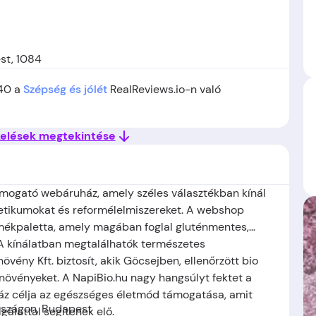
st, 1084
 40 a
Szépség és jólét
RealReviews.io-n való
kelések megtekintése
mogató webáruház, amely széles választékban kínál
metikumokat és reformélelmiszereket. A webshop
mékpaletta, amely magában foglal gluténmentes,
 A kínálatban megtalálhatók természetes
ény Kft. biztosít, akik Göcsejben, ellenőrzött bio
 növényeket. A NapiBio.hu nagy hangsúlyt fektet a
áz célja az egészséges életmód támogatása, amit
rszágon, Budapest
gálattal segítenek elő.