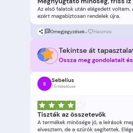
Megnyugtató minőség, friss íz
Az első falatok után elégedett voltam. 
0
megjegyzések
Hasznos
Tekintse át tapasztalat
Ossza meg gondolatait é
Sebelius
S
1 Értékelések
Tiszták az összetevők
A termékek minősége jó, a leírások meg