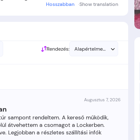
Hosszabban
Show translation
 létre.
Rendezés:
Alapértelmezett
Augusztus 7, 2026
an
atúr sampont rendeltem. A kereső működik,
belül átvehettem a csomagot a Lockerben.
 Legjobban a részletes szállítási infók