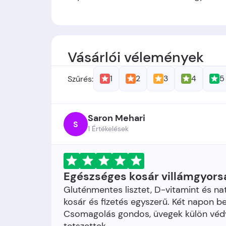
Alapítók
: -
Alapítás időpontja:
A cég 2009-ben jött
Vásárlói vélemények
1
2
3
4
5
Szűrés:
Saron Mehari
S
1 Értékelések
Egészséges kosár villámgyors
Gluténmentes lisztet, D-vitamint és n
kosár és fizetés egyszerű. Két napon 
Csomagolás gondos, üvegek külön védve.