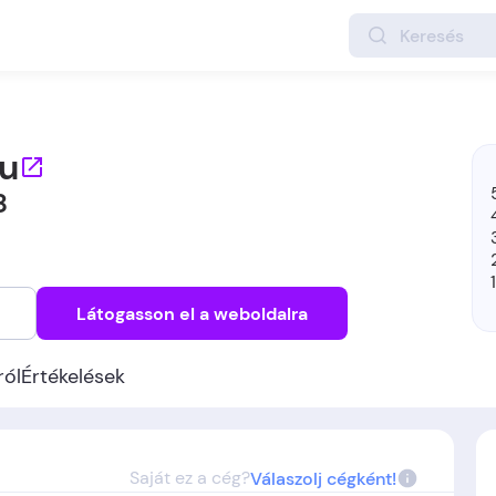
hu
8
Látogasson el a weboldalra
ról
Értékelések
Saját ez a cég?
Válaszolj cégként!