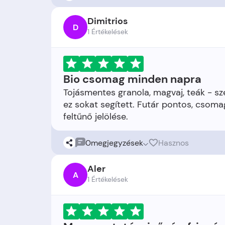
Dimitrios
D
1 Értékelések
Bio csomag minden napra
Tojásmentes granola, magvaj, teák - sz
ez sokat segített. Futár pontos, csomag 
0
megjegyzések
Hasznos
Aler
A
1 Értékelések