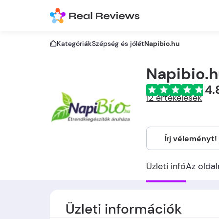
Kategóriák
Szépség és jólét
Napibio.hu
Napibio.
4.
12 értékelések
Írj véleményt!
Üzleti infó
Az oldal
Üzleti információk