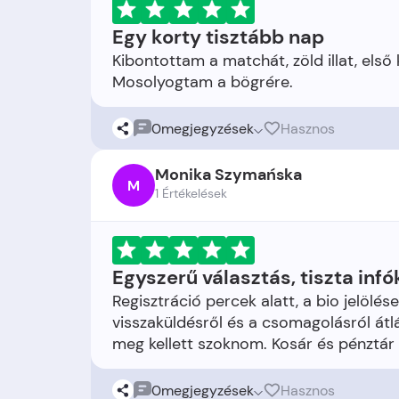
Egy korty tisztább nap
Kibontottam a matchát, zöld illat, első
0
megjegyzések
Hasznos
Monika Szymańska
M
1 Értékelések
Egyszerű választás, tiszta infó
Regisztráció percek alatt, a bio jelöl
visszaküldésről és a csomagolásról átlá
0
megjegyzések
Hasznos