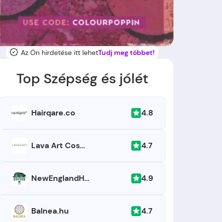
Az Ön hirdetése itt lehet
Tudj meg többet!
Top Szépség és jólét
4.8
Hairqare.co
4.7
Lava Art Cosmetic
4.9
NewEnglandHempFarm.com
4.7
Balnea.hu