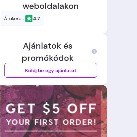
weboldalakon
Árukereső.hu
4.7
Ajánlatok és
promókódok
Küldj be egy ajánlatot