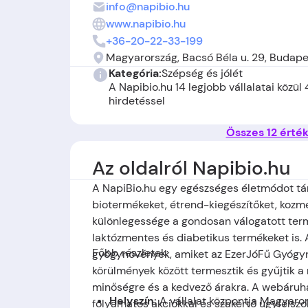
info@napibio.hu
www.napibio.hu
+36-20-22-33-199
Magyarország, Bacsó Béla u. 29, Budape
Kategória:
Szépség és jólét
A Napibio.hu 14 legjobb vállalatai közül
hirdetéssel
Összes 12 érté
Az oldalról Napibio.hu
A NapiBio.hu egy egészséges életmódot tá
biotermékeket, étrend-kiegészítőket, koz
különlegessége a gondosan válogatott ter
laktózmentes és diabetikus termékeket is.
Főbb részletek:
gyógynövények, amiket az EzerJóFű Gyógynöv
körülmények között termesztik és gyűjtik a
minőségre és a kedvező árakra. A webáruh
Helyszín:
A vállalat központja Magyaro
folyamatos akciókkal és szakértő ügyfélszol