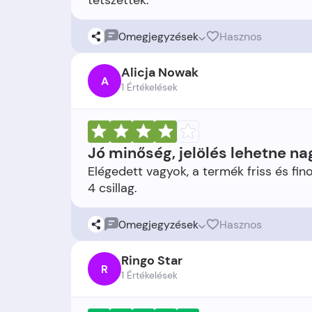
0
megjegyzések
Hasznos
Alicja Nowak
A
1 Értékelések
Jó minőség, jelölés lehetne n
Elégedett vagyok, a termék friss és fin
0
megjegyzések
Hasznos
Ringo Star
R
1 Értékelések