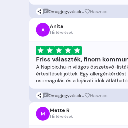
0
megjegyzések
Hasznos
Anita
A
1 Értékelések
Friss választék, finom kommu
A Napibio.hu-n világos összetevő-listá
értesítések jöttek. Egy allergénkérdést
0
megjegyzések
Hasznos
Mette R
M
1 Értékelések