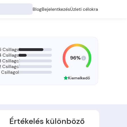
Blog
Bejelentkezés
Üzleti célokra
5 Csillagok
4 Csillagok
96%
3 Csillagok
2 Csillagok
1 Csillagok
Kiemelkedő
Értékelés különböző