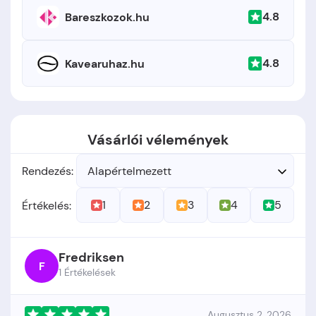
4.8
Bareszkozok.hu
4.8
Kavearuhaz.hu
Vásárlói vélemények
Rendezés:
Alapértelmezett
1
2
3
4
5
Értékelés:
Fredriksen
F
1 Értékelések
Augusztus 2, 2026