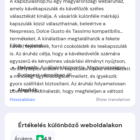
A kapszulashop.hu egy magyarországi webáruház,
amely kávékapszulák és kávéfőzők széles
választékát kínálja. A vásárlók különféle márkájú
kapszulák közül választhatnak, beleértve a
Nespresso, Dolce Gusto és Tassimo kompatibilis
termékeket. A kínálatban megtalálhatók a fekete
Főbb részletek:
kávék, tejeskávék, forró csokoládék és teakapszulák
is. Az áruház célja, hogy a kávékedvelők számára
egyszerű és kényelmes vásárlási élményt nyújtson,
Helyszín:
A vállalat központja
Magyarországon,
versenyképes árakon. A kapszulashop.hu elkötelezett
Budapest
városában áll.
a minőségi ügyfélszolgálat mellett, és igyekszik
gyors szállítást biztosítani. Az áruház folyamatosan
Alapítók
: -
bővíti termékkínálatát, hogy megfeleljen a változó
piaci igényeknek, miközben különféle kiegészítőket is
Hosszabban
Show translation
Alapítás időpontja:
A cég 2010-ben jött létre.
kínál, mint például kapszulatartók és tejhabosítók.
Értékelés különböző weboldalakon
Árukereső.hu
4.9