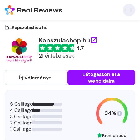
...
Kapszulashop.hu
Kapszulashop.hu
4.7
K
21 értékelések
Látogasson el a
Írj véleményt!
weboldalra
Be
Üz
5 Csillagok
4 Csillagok
94%
3 Csillagok
2 Csillagok
1 Csillagok
Kiemelkedő