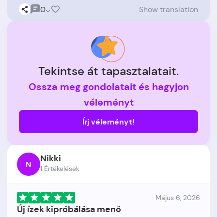
0
Show translation
Tekintse át tapasztalatait.
Ossza meg gondolatait és hagyjon
véleményt
Írj véleményt!
Nikki
N
1 Értékelések
Május 6, 2026
Új ízek kipróbálása menő