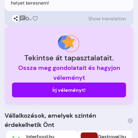
0
Show translation
Tekintse át tapasztalatait.
Ossza meg gondolatait és hagyjon
véleményt
Írj véleményt!
Vállalkozások, amelyek szintén
érdekelhetik Önt
Interfood.hu
Gastroyal.hu