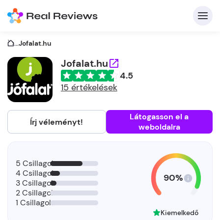
...
Jofalat.hu
Jofalat.hu
4.5
K
15 értékelések
Látogasson el a
Írj véleményt!
weboldalra
Be
Üz
5 Csillagok
4 Csillagok
90%
3 Csillagok
2 Csillagok
1 Csillagok
Kiemelkedő