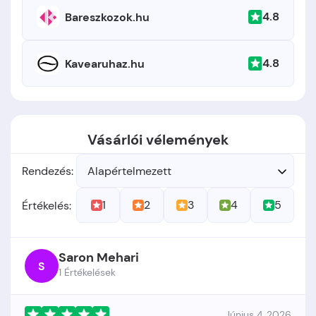
4.8
Bareszkozok.hu
4.8
Kavearuhaz.hu
Vásárlói vélemények
Rendezés:
Alapértelmezett
1
2
3
4
5
Értékelés:
Saron Mehari
S
1 Értékelések
Június 4, 2026