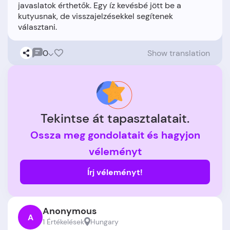
javaslatok érthetők. Egy íz kevésbé jött be a
kutyusnak, de visszajelzésekkel segítenek
0
Show translation
Tekintse át tapasztalatait.
Ossza meg gondolatait és hagyjon
véleményt
Írj véleményt!
Anonymous
A
1 Értékelések
Hungary