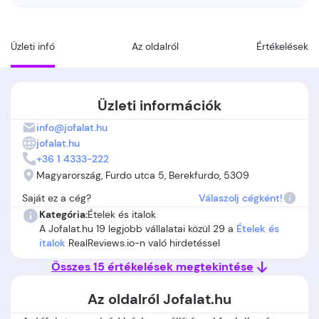
Üzleti infó
Az oldalról
Értékelések
Üzleti információk
info@jofalat.hu
jofalat.hu
+36 1 4333-222
Magyarország, Furdo utca 5, Berekfurdo, 5309
Saját ez a cég?
Válaszolj cégként!
Kategória:
Ételek és italok
A Jofalat.hu 19 legjobb vállalatai közül 29 a
Ételek és
italok
RealReviews.io-n való hirdetéssel
Összes 15 értékelések megtekintése
Az oldalról Jofalat.hu