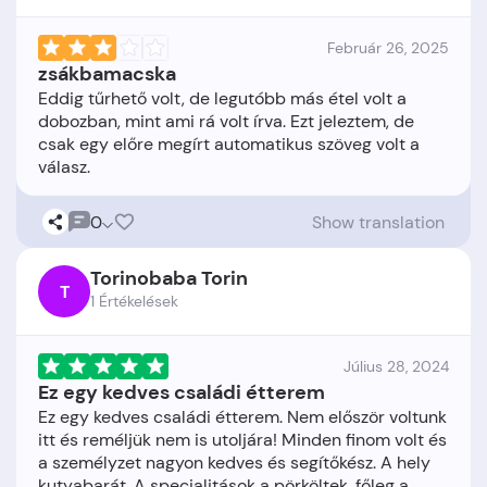
Február 26, 2025
zsákbamacska
Eddig tűrhető volt, de legutóbb más étel volt a
dobozban, mint ami rá volt írva. Ezt jeleztem, de
csak egy előre megírt automatikus szöveg volt a
0
Show translation
Torinobaba Torin
T
1 Értékelések
Július 28, 2024
Ez egy kedves családi étterem
Ez egy kedves családi étterem. Nem először voltunk
itt és reméljük nem is utoljára! Minden finom volt és
a személyzet nagyon kedves és segítőkész. A hely
kutyabarát. A specialitások a pörköltek, főleg a