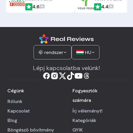
4.6
4.4
rendszer
HU
Lépj kapcsolatba velünk!
Cégünk
Fogyasztók
számára
Rólunk
Kapcsolat
Írj véleményt!
Blog
Kategóriák
Böngésző bővítmény
GYIK