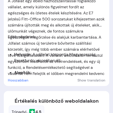
A Jófalat egy ebéd házhozszállítással foglalkozó
vállalat, amely különös figyelmet fordít az
egészséges és ízletes ételek készítésére. Az E7
jelzésű Fitt-Office 500 sorozatukat kifejezetten azok
számára újították meg és alkottak új ételeket, akik
ülőmunkát végeznek, de fontos számukra
Főbb részletek:
egészségük megőrzése és alakjuk karbantartása. A
Jófalat számos új területre bővítette szállítási
körzetét, így még több ember számára elérhetővé
Helyszín:
A vállalat központja Magyarország,
téve szolgáltatásait. A vállalat weboldalán keresztül
Berekfurdo városában áll.
egyszerűen leadhatók az ételrendelések, és egy új
funkció, a Rendelésemlékeztető segítségével a
Alapítók:
-
vásárlók nem felejtik el időben megrendelni kedvenc
ételeiket.
Hosszabban
Show translation
Alapítás időpontja:
A cég 2015-ben jött létre.
Értékelés különböző weboldalakon
Tripadvisor
4.5