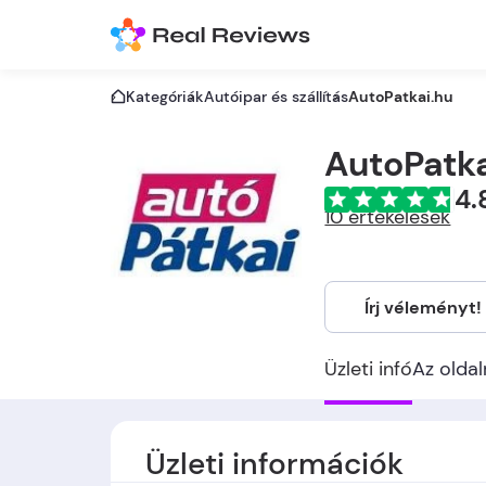
Kategóriák
Autóipar és szállítás
AutoPatkai.hu
AutoPatka
4.
10 értékelések
Írj véleményt!
Üzleti infó
Az oldal
Üzleti információk