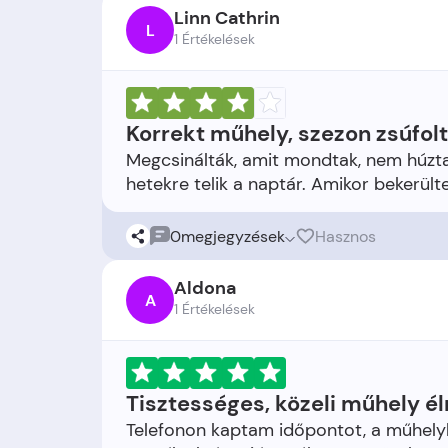
Linn Cathrin
L
1 Értékelések
Korrekt műhely, szezon zsúfolt
Megcsinálták, amit mondtak, nem húzta
0
megjegyzések
Hasznos
Aldona
A
1 Értékelések
Tisztességes, közeli műhely 
Telefonon kaptam időpontot, a műhely