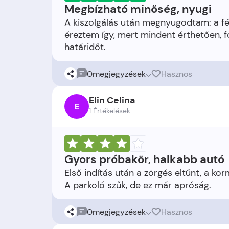
Megbízható minőség, nyugi
A kiszolgálás után megnyugodtam: a fék
éreztem így, mert mindent érthetően, fo
0
megjegyzések
Hasznos
Elin Celina
E
1 Értékelések
Gyors próbakör, halkabb autó
Első indítás után a zörgés eltűnt, a k
0
megjegyzések
Hasznos