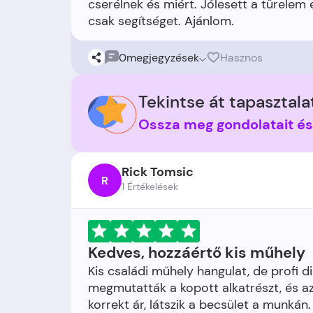
cserélnek és miért. Jólesett a türelem
0
megjegyzések
Hasznos
Tekintse át tapasztalat
Ossza meg gondolatait é
Rick Tomsic
R
1 Értékelések
Kedves, hozzáértő kis műhely
Kis családi műhely hangulat, de profi d
megmutatták a kopott alkatrészt, és az