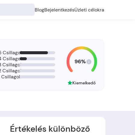
Blog
Bejelentkezés
Üzleti célokra
5 Csillagok
4 Csillagok
96%
3 Csillagok
2 Csillagok
1 Csillagok
Kiemelkedő
Értékelés különböző