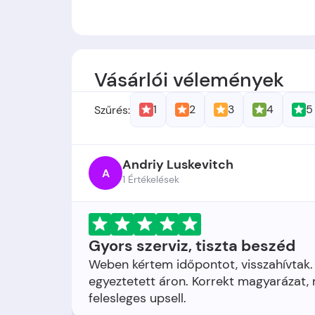
Alapítók:
-
Alapítás időpontja:
A cég 2005-ben jött
Vásárlói vélemények
1
2
3
4
5
Szűrés:
Andriy Luskevitch
A
1 Értékelések
Gyors szerviz, tiszta beszéd
Weben kértem időpontot, visszahívtak. 
egyeztetett áron. Korrekt magyarázat,