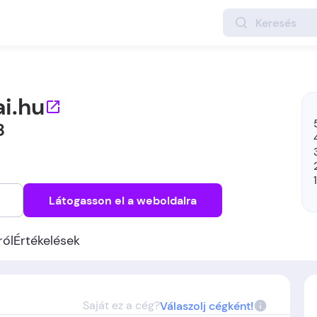
i.hu
8
Látogasson el a weboldalra
ról
Értékelések
Saját ez a cég?
Válaszolj cégként!