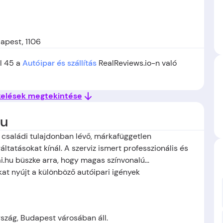
apest, 1106
ül 45 a
Autóipar és szállítás
RealReviews.io-n való
kelések megtekintése
hu
 családi tulajdonban lévő, márkafüggetlen
áltatásokat kínál. A szerviz ismert professzionális és
i.hu büszke arra, hogy magas színvonalú
kat nyújt a különböző autóipari igények
szág, Budapest városában áll.