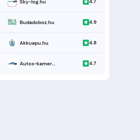
4.7
Sky-log.hu
4.9
Budadoboz.hu
4.8
Akkuapu.hu
4.7
Autos-kamera.hu