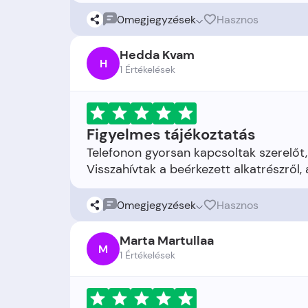
0
megjegyzések
Hasznos
Hedda Kvam
H
1 Értékelések
Figyelmes tájékoztatás
Telefonon gyorsan kapcsoltak szerelőt,
0
megjegyzések
Hasznos
Marta Martullaa
M
1 Értékelések