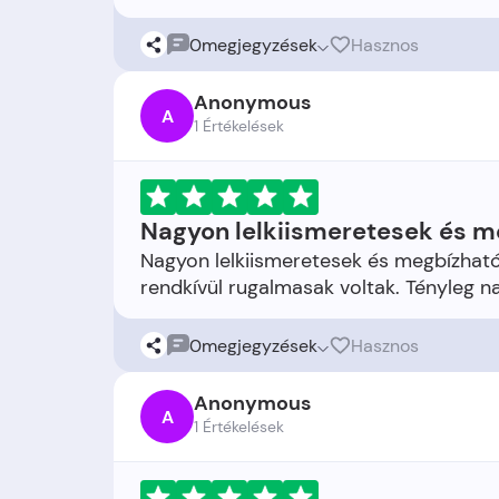
0
megjegyzések
Hasznos
Anonymous
A
1 Értékelések
Nagyon lelkiismeretesek és m
Nagyon lelkiismeretesek és megbízható
0
megjegyzések
Hasznos
Anonymous
A
1 Értékelések