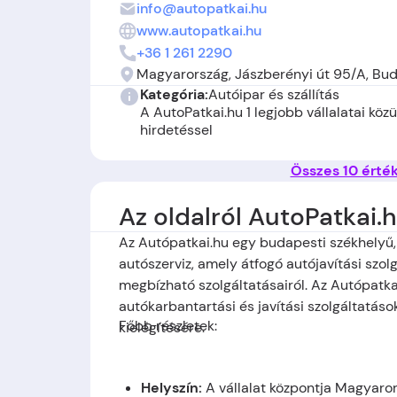
info@autopatkai.hu
www.autopatkai.hu
+36 1 261 2290
Magyarország, Jászberényi út 95/A, Bud
Kategória:
Autóipar és szállítás
A AutoPatkai.hu 1 legjobb vállalatai köz
hirdetéssel
Összes 10 érté
Az oldalról AutoPatkai.
Az Autópatkai.hu egy budapesti székhelyű,
autószerviz, amely átfogó autójavítási szolg
megbízható szolgáltatásairól. Az Autópatka
autókarbantartási és javítási szolgáltatáso
Főbb részletek:
kielégítésére.
Helysz
í
n
:
A vállalat központja Magyaror