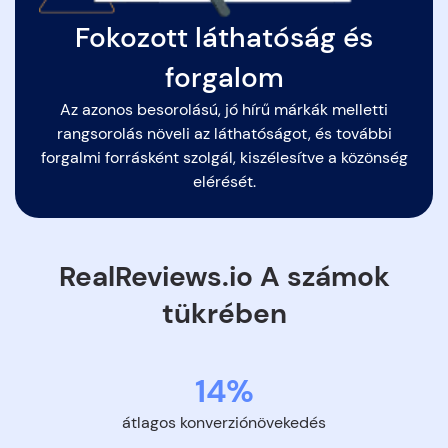
Fokozott láthatóság és
forgalom
Az azonos besorolású, jó hírű márkák melletti
rangsorolás növeli az láthatóságot, és további
forgalmi forrásként szolgál, kiszélesítve a közönség
elérését.
RealReviews.io A számok
tükrében
14%
átlagos konverziónövekedés