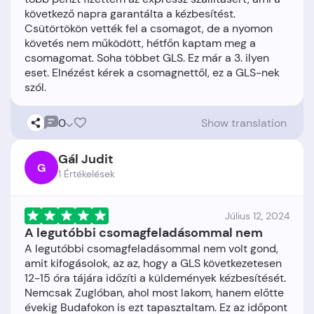
következő napra garantálta a kézbesítést.
Csütörtökön vették fel a csomagot, de a nyomon
követés nem működött, hétfőn kaptam meg a
csomagomat. Soha többet GLS. Ez már a 3. ilyen
eset. Elnézést kérek a csomagnettől, ez a GLS-nek
0
Show translation
Gál Judit
G
1 Értékelések
Július 12, 2024
A legutóbbi csomagfeladásommal nem
A legutóbbi csomagfeladásommal nem volt gond,
amit kifogásolok, az az, hogy a GLS következetesen
12-15 óra tájára időzíti a küldemények kézbesítését.
Nemcsak Zuglóban, ahol most lakom, hanem előtte
évekig Budafokon is ezt tapasztaltam. Ez az időpont