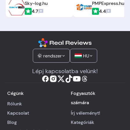
Sky-log.hu
PMPExpress.hu
4.7
4.4
rendszer
HU
Lépj kapcsolatba velünk!
Cégünk
Fogyasztók
számára
Rólunk
Kapcsolat
Írj véleményt!
Blog
Kategóriák