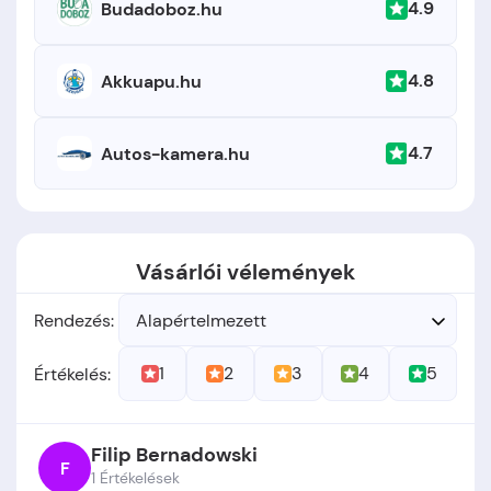
4.9
Budadoboz.hu
4.8
Akkuapu.hu
4.7
Autos-kamera.hu
Vásárlói vélemények
Rendezés:
Alapértelmezett
1
2
3
4
5
Értékelés:
Filip Bernadowski
F
1 Értékelések