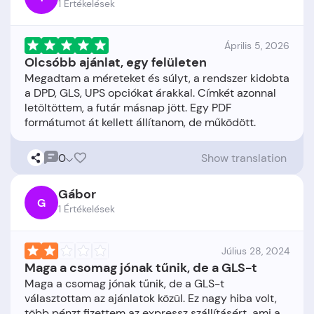
1 Értékelések
Április 5, 2026
Olcsóbb ajánlat, egy felületen
Megadtam a méreteket és súlyt, a rendszer kidobta
a DPD, GLS, UPS opciókat árakkal. Címkét azonnal
letöltöttem, a futár másnap jött. Egy PDF
0
Show translation
Gábor
G
1 Értékelések
Július 28, 2024
Maga a csomag jónak tűnik, de a GLS-t
Maga a csomag jónak tűnik, de a GLS-t
választottam az ajánlatok közül. Ez nagy hiba volt,
több pénzt fizettem az expressz szállításért, ami a