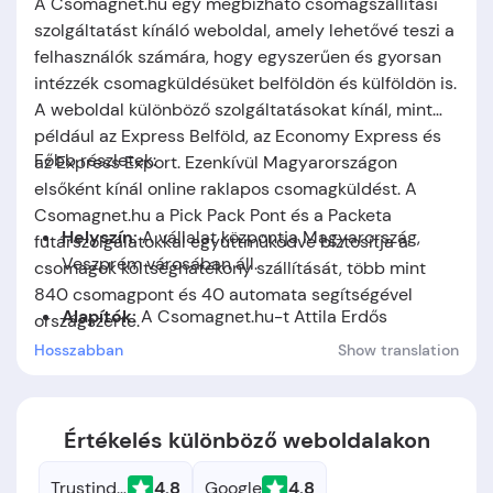
A Csomagnet.hu egy megbízható csomagszállítási
szolgáltatást kínáló weboldal, amely lehetővé teszi a
felhasználók számára, hogy egyszerűen és gyorsan
intézzék csomagküldésüket belföldön és külföldön is.
A weboldal különböző szolgáltatásokat kínál, mint
például az Express Belföld, az Economy Express és
Főbb részletek:
az Express Export. Ezenkívül Magyarországon
elsőként kínál online raklapos csomagküldést. A
Csomagnet.hu a Pick Pack Pont és a Packeta
Helyszín:
A vállalat központja Magyarország,
futárszolgálatokkal együttműködve biztosítja a
Veszprém városában áll.
csomagok költséghatékony szállítását, több mint
840 csomagpont és 40 automata segítségével
Alapítók:
A Csomagnet.hu-t Attila Erdős
országszerte.
alapította.
Hosszabban
Show translation
Alapítás időpontja:
A cég 2012-ben jött létre.
Értékelés különböző weboldalakon
Trustindex
4.8
Google
4.8