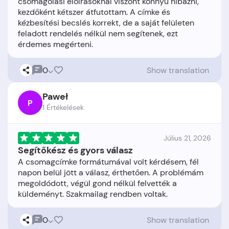
csomagolási előírásoknál viszont könnyű hibázni,
kezdőként kétszer átfutottam. A címke és
kézbesítési becslés korrekt, de a saját felületen
feladott rendelés nélkül nem segítenek, ezt
0
Show translation
Paweł
P
1 Értékelések
Július 21, 2026
Segítőkész és gyors válasz
A csomagcímke formátumával volt kérdésem, fél
napon belül jött a válasz, érthetően. A problémám
megoldódott, végül gond nélkül felvették a
0
Show translation