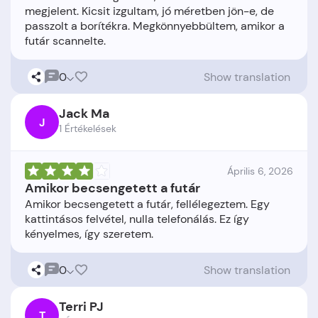
megjelent. Kicsit izgultam, jó méretben jön-e, de
passzolt a borítékra. Megkönnyebbültem, amikor a
0
Show translation
Jack Ma
J
1 Értékelések
Április 6, 2026
Amikor becsengetett a futár
Amikor becsengetett a futár, fellélegeztem. Egy
kattintásos felvétel, nulla telefonálás. Ez így
0
Show translation
Terri PJ
T