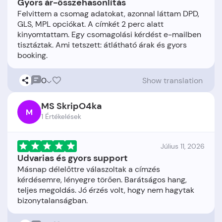
Gyors ár-összehasonlítás
Felvittem a csomag adatokat, azonnal láttam DPD,
GLS, MPL opciókat. A címkét 2 perc alatt
kinyomtattam. Egy csomagolási kérdést e-mailben
tisztáztak. Ami tetszett: átlátható árak és gyors
0
Show translation
MS SkripO4ka
M
1 Értékelések
Július 11, 2026
Udvarias és gyors support
Másnap délelőttre válaszoltak a címzés
kérdésemre, lényegre törően. Barátságos hang,
teljes megoldás. Jó érzés volt, hogy nem hagytak