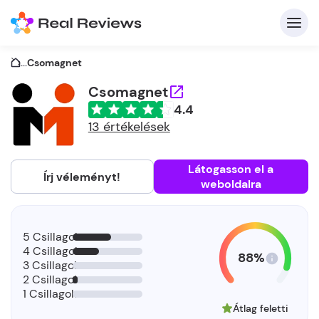
...
Csomagnet
Csomagnet
4.4
K
13 értékelések
Látogasson el a
Írj véleményt!
weboldalra
Be
Üz
5 Csillagok
4 Csillagok
88%
3 Csillagok
2 Csillagok
1 Csillagok
Átlag feletti