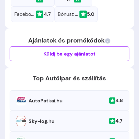
Facebook
4.7
Bónusz Brigád
5.0
Ajánlatok és promókódok
Küldj be egy ajánlatot
Top Autóipar és szállítás
4.8
AutoPatkai.hu
4.7
Sky-log.hu