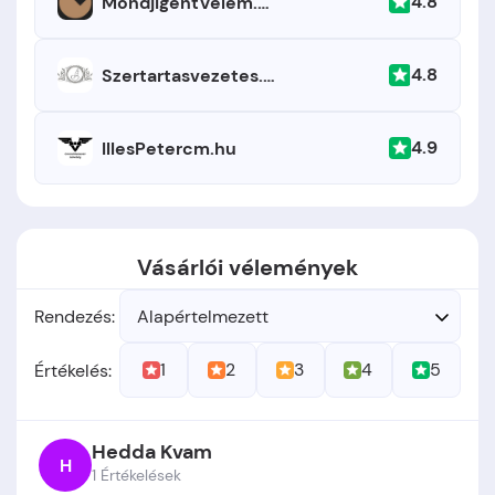
4.8
MondjIgentVelem.hu
4.8
Szertartasvezetes.hu
4.9
IllesPetercm.hu
Vásárlói vélemények
Rendezés:
Alapértelmezett
1
2
3
4
5
Értékelés:
Hedda Kvam
H
1 Értékelések