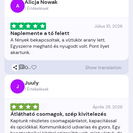
Alicja Nowak
A
1 Értékelések
Július 10, 2026
Naplemente a tó felett
A fények bekapcsoltak, a víztükör arany lett.
Egyszerre megható és nyugodt volt. Pont ilyet
0
Show translation
Juuly
J
1 Értékelések
Április 29, 2026
Átlátható csomagok, szép kivitelezés
Kaptunk részletes csomagajánlatot, kapacitással
és opciókkal. Kommunikáció udvarias és gyors. Egy