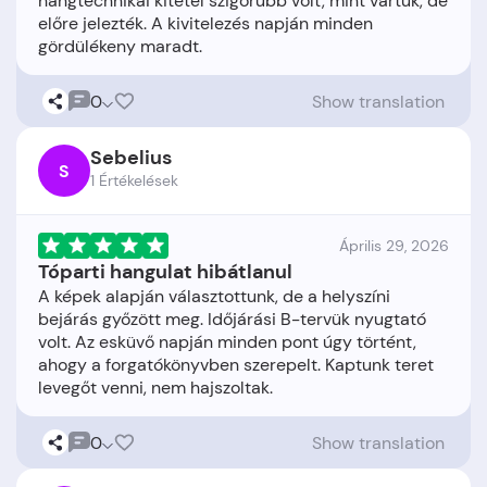
hangtechnikai kitétel szigorúbb volt, mint vártuk, de
előre jelezték. A kivitelezés napján minden
0
Show translation
Sebelius
S
1 Értékelések
Április 29, 2026
Tóparti hangulat hibátlanul
A képek alapján választottunk, de a helyszíni
bejárás győzött meg. Időjárási B-tervük nyugtató
volt. Az esküvő napján minden pont úgy történt,
ahogy a forgatókönyvben szerepelt. Kaptunk teret
0
Show translation