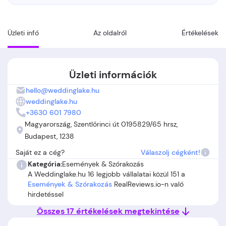
Üzleti infó
Az oldalról
Értékelések
Üzleti információk
hello@weddinglake.hu
weddinglake.hu
+3630 601 7980
Magyarország, Szentlőrinci út 0195829/65 hrsz,
Budapest, 1238
Saját ez a cég?
Válaszolj cégként!
Kategória:
Események & Szórakozás
A Weddinglake.hu 16 legjobb vállalatai közül 151 a
Események & Szórakozás
RealReviews.io-n való
hirdetéssel
Összes 17 értékelések megtekintése