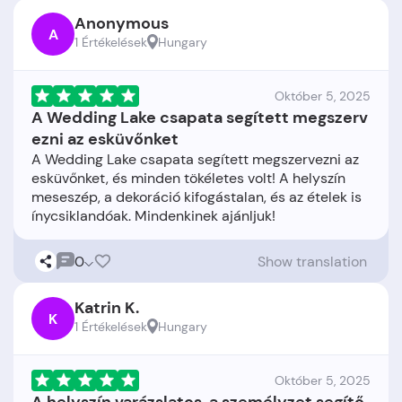
Anonymous
A
1 Értékelések
Hungary
Október 5, 2025
A Wedding Lake csapata segített megszerv
ezni az esküvőnket
A Wedding Lake csapata segített megszervezni az
esküvőnket, és minden tökéletes volt! A helyszín
meseszép, a dekoráció kifogástalan, és az ételek is
0
Show translation
Katrin K.
K
1 Értékelések
Hungary
Október 5, 2025