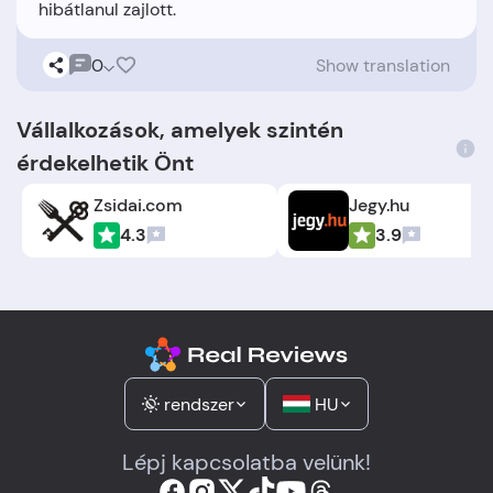
0
Show translation
Vállalkozások, amelyek szintén
érdekelhetik Önt
Zsidai.com
Jegy.hu
4.3
3.9
rendszer
HU
Lépj kapcsolatba velünk!