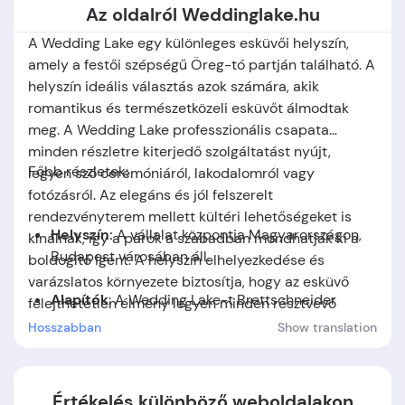
Az oldalról Weddinglake.hu
A Wedding Lake egy különleges esküvői helyszín,
amely a festői szépségű Öreg-tó partján található. A
helyszín ideális választás azok számára, akik
romantikus és természetközeli esküvőt álmodtak
meg. A Wedding Lake professzionális csapata
minden részletre kiterjedő szolgáltatást nyújt,
Főbb részletek:
legyen szó ceremóniáról, lakodalomról vagy
fotózásról. Az elegáns és jól felszerelt
rendezvényterem mellett kültéri lehetőségeket is
Helyszín:
A vállalat központja Magyarországon,
kínálnak, így a párok a szabadban mondhatják ki a
Budapest városában áll.
boldogító igent. A helyszín elhelyezkedése és
varázslatos környezete biztosítja, hogy az esküvő
Alapítók
:
A Wedding Lake-t Brettschneider
felejthetetlen élmény legyen minden résztvevő
Árpád alapította.
számára. A Wedding Lake célja, hogy minden pár
Hosszabban
Show translation
álmait valóra váltsa.
Alapítás időpontja:
-
Értékelés különböző weboldalakon