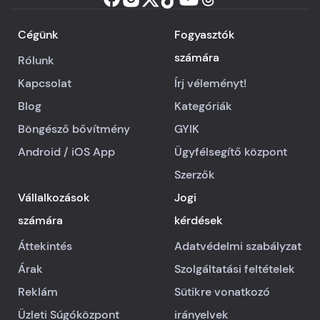
Cégünk
Fogyasztók
számára
Rólunk
Kapcsolat
Írj véleményt!
Blog
Kategóriák
Böngésző bővítmény
GYIK
Android
/
iOS
App
Ügyfélsegítő központ
Szerzők
Vállalkozások
Jogi
számára
kérdések
Áttekintés
Adatvédelmi szabályzat
Árak
Szolgáltatási feltételek
Reklám
Sütikre vonatkozó
Üzleti Súgóközpont
irányelvek