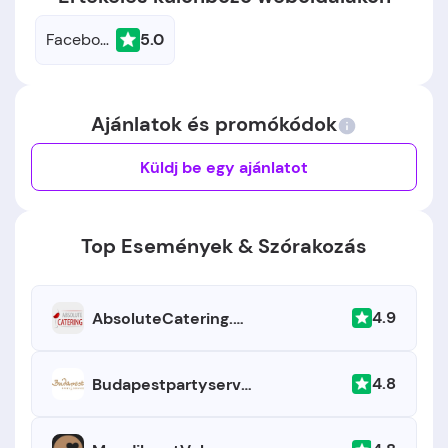
Facebook
5.0
Ajánlatok és promókódok
Küldj be egy ajánlatot
Top Események & Szórakozás
4.9
AbsoluteCatering.hu
4.8
Budapestpartyservice.hu