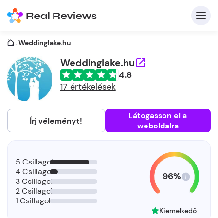
...
Weddinglake.hu
Weddinglake.hu
4.8
K
17 értékelések
Látogasson el a
Írj véleményt!
weboldalra
Be
Üz
5 Csillagok
4 Csillagok
96%
3 Csillagok
2 Csillagok
1 Csillagok
Kiemelkedő