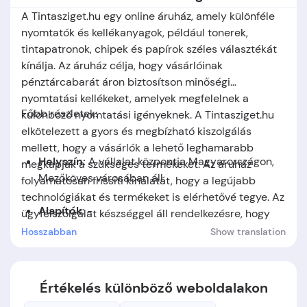
A Tintasziget.hu egy online áruház, amely különféle
nyomtatók és kellékanyagok, például tonerek,
tintapatronok, chipek és papírok széles választékát
kínálja. Az áruház célja, hogy vásárlóinak
pénztárcabarát áron biztosítson minőségi
nyomtatási kellékeket, amelyek megfelelnek a
Főbb részletek:
különböző nyomtatási igényeknek. A Tintasziget.hu
elkötelezett a gyors és megbízható kiszolgálás
mellett, hogy a vásárlók a lehető leghamarabb
Helyszín:
A vállalat központja
Magyarországon,
megkapják a szükséges termékeket. Az áruház
Mezőköves
városában áll.
folyamatosan frissíti kínálatát, hogy a legújabb
technológiákat és termékeket is elérhetővé tegye. Az
Alapítók
: -
ügyfélszolgálat készséggel áll rendelkezésre, hogy
segítsen a megfelelő termék kiválasztásában és a
Hosszabban
Show translation
Alapítás időpontja:
A cég
1997
-ben jött létre.
vásárlási folyamat során.
Értékelés különböző weboldalakon