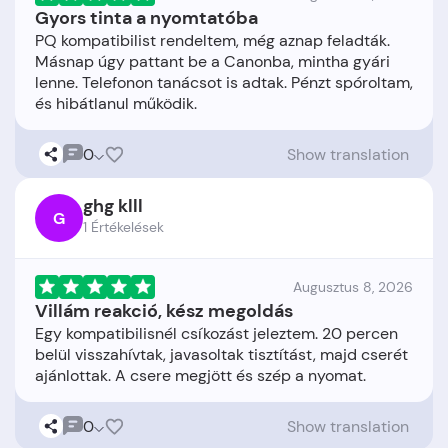
Gyors tinta a nyomtatóba
PQ kompatibilist rendeltem, még aznap feladták.
Másnap úgy pattant be a Canonba, mintha gyári
lenne. Telefonon tanácsot is adtak. Pénzt spóroltam,
0
Show translation
ghg klll
G
1 Értékelések
Augusztus 8, 2026
Villám reakció, kész megoldás
Egy kompatibilisnél csíkozást jeleztem. 20 percen
belül visszahívtak, javasoltak tisztítást, majd cserét
0
Show translation