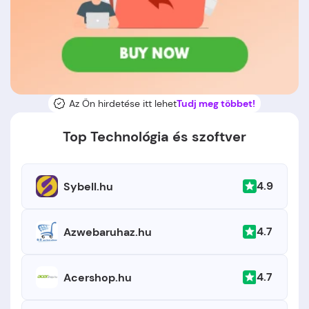
Az Ön hirdetése itt lehet
Tudj meg többet!
Top Technológia és szoftver
4.9
Sybell.hu
4.7
Azwebaruhaz.hu
4.7
Acershop.hu