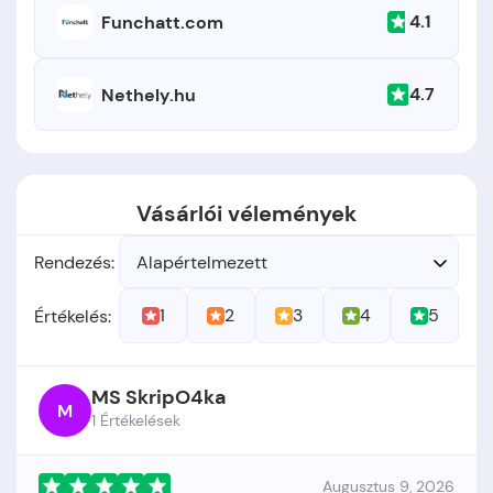
4.1
Funchatt.com
4.7
Nethely.hu
Vásárlói vélemények
Rendezés:
Alapértelmezett
1
2
3
4
5
Értékelés:
MS SkripO4ka
M
1 Értékelések
Augusztus 9, 2026