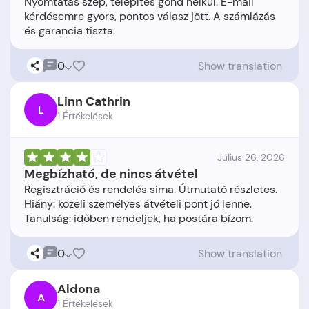
Nyomtatás szép, telepítés gond nélkül. E-mail
kérdésemre gyors, pontos válasz jött. A számlázás
0
Show translation
Linn Cathrin
L
1 Értékelések
Július 26, 2026
Megbízható, de nincs átvétel
Regisztráció és rendelés sima. Útmutató részletes.
Hiány: közeli személyes átvételi pont jó lenne.
0
Show translation
Aldona
A
1 Értékelések