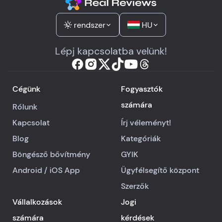
rendszer
HU
Lépj kapcsolatba velünk!
Cégünk
Fogyasztók
számára
Rólunk
Kapcsolat
Írj véleményt!
Blog
Kategóriák
Böngésző bővítmény
GYIK
Android
/
iOS
App
Ügyfélsegítő központ
Szerzők
Vállalkozások
Jogi
számára
kérdések