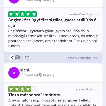
1 Értékelések
Hungary
Szeptember 11, 2025
Segítőkész ügyfélszolgálat, gyors szállítás é
s jó
Segítőkész ügyfélszolgálat, gyors szállítás és jó
minőségű termékek. Az árak is kedvezőek, és mindig
pontosan azt kapom, amit rendeltem. Csak ajánlani
0
Show translation
Ricsi
R
1 Értékelések
Hungary
Január 14, 2025
Tinta másnapra? Imádom!
A nyomtatóm épp kifogyott, és sürgősen kellett
tinta. A Tintasziget nemcsak másnapra kiszállította,