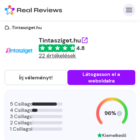
...
Tintasziget.hu
Tintasziget.hu
4.8
K
22 értékelések
Látogasson el a
Írj véleményt!
weboldalra
Be
Üz
5 Csillagok
4 Csillagok
96%
3 Csillagok
2 Csillagok
1 Csillagok
Kiemelkedő