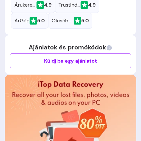
Árukereső.hu
4.9
Trustindex
4.9
ÁrGép
5.0
Olcsóbbat.hu
5.0
Ajánlatok és promókódok
Küldj be egy ajánlatot