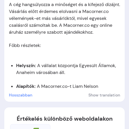
A cég hangsúlyozza a minőséget és a kifejező dizájnt.
Vásárlás előtt érdemes elolvasni a Macorner.co
vélemények-et más vásárlóktól, mivel egyesek
csalásról számoltak be. A Macorner.co egy online
áruház személyre szabott ajándékokhoz.
Főbb részletek:
Helysz
í
n
:
A vállalat központja Egyesült Államok,
Anaheim városában áll.
Alap
í
t
ó
k
:
A Macorner.co-t Liam Nelson
alapította.
Hosszabban
Show translation
Alapítás időpontja:
A cég 2021-ben jött létre.
Értékelés különböző weboldalakon