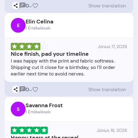
0
Show translation
Elin Celina
E
1 Értékelések
Június 17, 2026
Nice finish, pad your timeline
I was happy with the print and fabric softness.
Shipping cut it close for a birthday, so I’ll order
0
Show translation
Savanna Frost
S
1 Értékelések
Június 16, 2026
Happy tears at the reveal