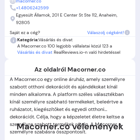
macorner.co
vagy a visszatérítések, reklamációk körüli nehézségek miatt.
+1.4806242599
Összességében a Macorner.co egyedi ajándékot kínál, de
Egyesült Államok, 201 E Center St Ste 112, Anaheim,
érdemes előre tájékozódni és figyelmesen olvasni a
92805
Macorner.co vélemények-et, mivel az élmények jelentősen
Saját ez a cég?
Válaszolj cégként!
eltérhetnek.
Kategória:
Vásárlás és divat
A Macorner.co 100 legjobb vállalatai közül 123 a
Vásárlás és divat
RealReviews.io-n való hirdetéssel
Az oldalról Macorner.co
A Macorner.co egy online áruház, amely személyre
szabott otthoni dekorációt és ajándékokat kínál
minden alkalomra. A platform széles választékban
kínál személyre szabható termékeket, beleértve a
ruházatot, kiegészítőket és egyedi otthoni
dekorációt. Célja, hogy a képzeletet életre keltse a
Macorner.co vélemények
személyre szabott termékek révén. A Macorner a
személyre szabásra összpontosít.