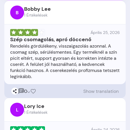
Bobby Lee
B
1 Értékelések
Április 25, 2026
Szép csomagolás, apró döccenő
Rendelés gördülékeny, visszaigazolás azonnal. A
csomag szép, sérülésmentes. Egy terméknél a szín
picit eltért, support gyorsan és korrekten intézte a
cserét. A felület jól használható, a kedvencek
funkció hasznos. A cserekezelés profizmusa tetszett
0
Show translation
Lory Ice
L
1 Értékelések
Április 24, 2026