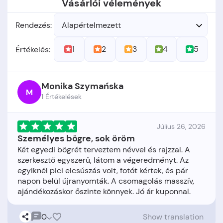
Vásárlói vélemények
Rendezés:
Alapértelmezett
1
2
3
4
5
Értékelés:
Monika Szymańska
M
1 Értékelések
Július 26, 2026
Személyes bögre, sok öröm
Két egyedi bögrét terveztem névvel és rajzzal. A
szerkesztő egyszerű, látom a végeredményt. Az
egyiknél pici elcsúszás volt, fotót kértek, és pár
napon belül újranyomták. A csomagolás masszív,
0
Show translation