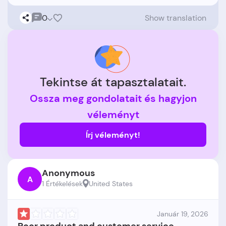
0
Show translation
Tekintse át tapasztalatait.
Ossza meg gondolatait és hagyjon
véleményt
Írj véleményt!
Anonymous
A
1 Értékelések
United States
Január 19, 2026