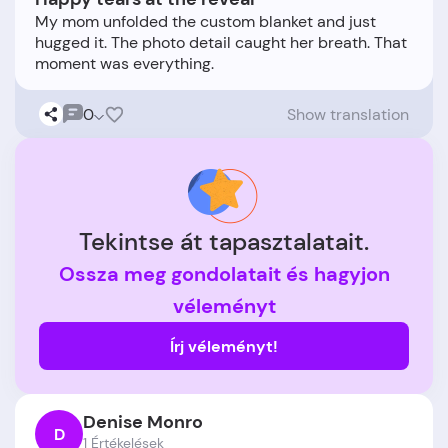
My mom unfolded the custom blanket and just
hugged it. The photo detail caught her breath. That
0
Show translation
Tekintse át tapasztalatait.
Ossza meg gondolatait és hagyjon
véleményt
Írj véleményt!
Denise Monro
D
1 Értékelések