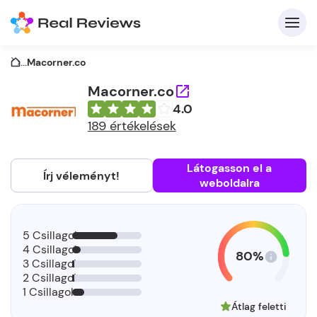
...
Macorner.co
Macorner.co
4.0
K
189 értékelések
Látogasson el a
Írj véleményt!
weboldalra
Be
Üz
5 Csillagok
4 Csillagok
80%
3 Csillagok
2 Csillagok
1 Csillagok
Átlag feletti