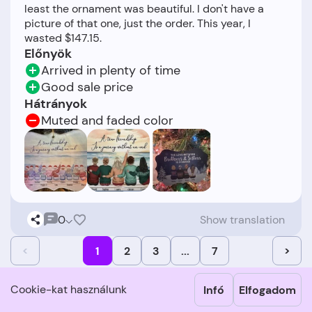
least the ornament was beautiful. I don't have a
picture of that one, just the order. This year, I
Előnyök
Arrived in plenty of time
Good sale price
Hátrányok
Muted and faded color
0
Show translation
<
1
2
3
...
7
>
Vállalkozások, amelyek szintén
Cookie-kat használunk
Infó
Elfogadom
érdekelhetik Önt