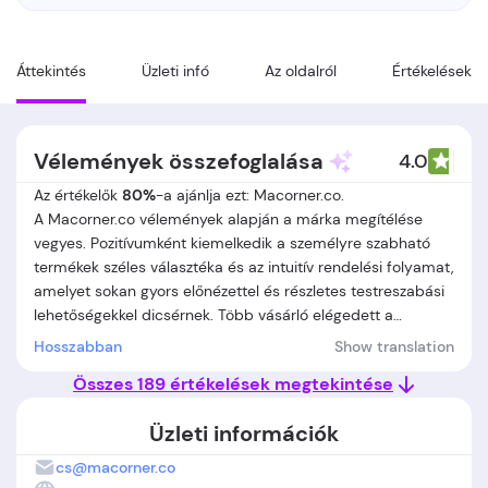
Áttekintés
Üzleti infó
Az oldalról
Értékelések
Vélemények összefoglalása
4.0
Az értékelők
80%
-a ajánlja ezt: Macorner.co.
A Macorner.co vélemények alapján a márka megítélése
vegyes. Pozitívumként kiemelkedik a személyre szabható
termékek széles választéka és az intuitív rendelési folyamat,
amelyet sokan gyors előnézettel és részletes testreszabási
lehetőségekkel dicsérnek. Több vásárló elégedett a
termékek minőségével, a csomagolással és a barátságos,
Hosszabban
Show translation
gyors ügyfélszolgálattal, különösen hibás vagy sérült áruk
Összes 189 értékelések megtekintése
cseréjénél. Ugyanakkor jelentős számban találkozni negatív
tapasztalatokkal is: sokan panaszkodnak hosszú szállítási
Üzleti információk
időre, nehezen elérhető vagy lassú ügyfélszolgálatra, illetve
kommunikációs problémákra. Néhány vásárló csalódott a
cs@macorner.co
termékek minősége, a valós és online képek közti különbség,