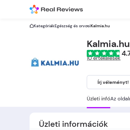
Kategóriák
Egészség és orvosi
Kalmia.hu
Kalmia.hu
4.
10 értékelések
Írj véleményt!
Üzleti infó
Az oldal
Üzleti információk