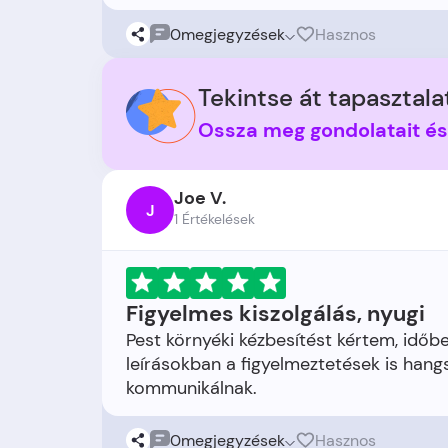
0
megjegyzések
Hasznos
Tekintse át tapasztalat
Ossza meg gondolatait é
Joe V.
J
1 Értékelések
Figyelmes kiszolgálás, nyugi
Pest környéki kézbesítést kértem, időbe
leírásokban a figyelmeztetések is hangs
0
megjegyzések
Hasznos