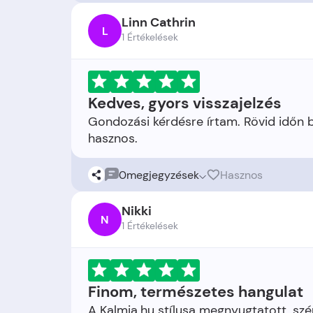
Linn Cathrin
L
1 Értékelések
Kedves, gyors visszajelzés
Gondozási kérdésre írtam. Rövid időn 
0
megjegyzések
Hasznos
Nikki
N
1 Értékelések
Finom, természetes hangulat
A Kalmia.hu stílusa megnyugtatott, szé