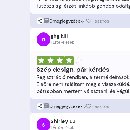
0
megjegyzések
Hasznos
ghg klll
G
1 Értékelések
Szép design, pár kérdés
Regisztráció rendben, a termékleírások
Elsőre nem találtam meg a visszaküldés
0
megjegyzések
Hasznos
Shirley Lu
S
1 Értékelések