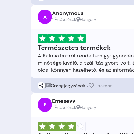
Anonymous
A
1 Értékelések
Hungary
Természetes termékek
A Kalmia.hu-ról rendeltem gyógynövén
minősége kiváló, a szállítás gyors vol
0
megjegyzések
Hasznos
Emesevv
E
1 Értékelések
Hungary