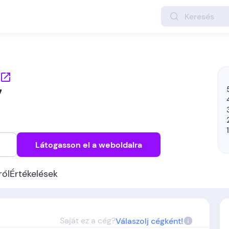
7
Látogasson el a weboldalra
ról
Értékelések
Saját ez a cég?
Válaszolj cégként!