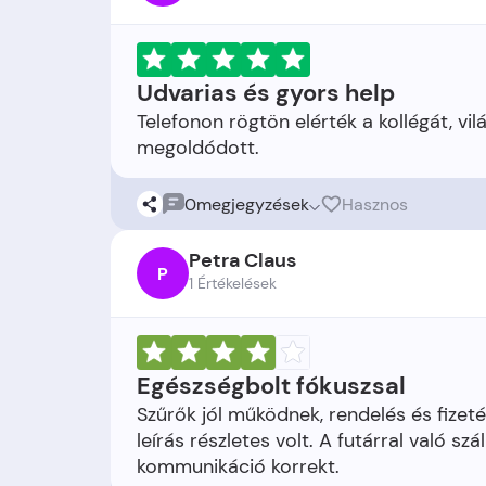
Udvarias és gyors help
Telefonon rögtön elérték a kollégát, v
0
megjegyzések
Hasznos
Petra Claus
P
1 Értékelések
Egészségbolt fókuszsal
Szűrők jól működnek, rendelés és fizeté
leírás részletes volt. A futárral való s