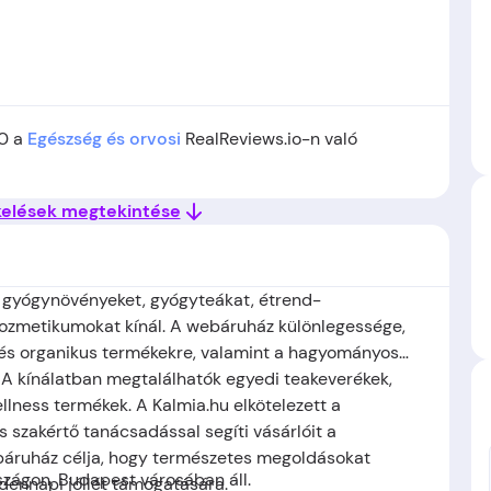
50 a
Egészség és orvosi
RealReviews.io-n való
kelések megtekintése
 gyógynövényeket, gyógyteákat, étrend-
kozmetikumokat kínál. A webáruház különlegessége,
 és organikus termékekre, valamint a hagyományos
A kínálatban megtalálhatók egyedi teakeverékek,
llness termékek. A Kalmia.hu elkötelezett a
 szakértő tanácsadással segíti vásárlóit a
báruház célja, hogy természetes megoldásokat
szágon,
Budapest
városában áll.
dennapi jóllét támogatására.