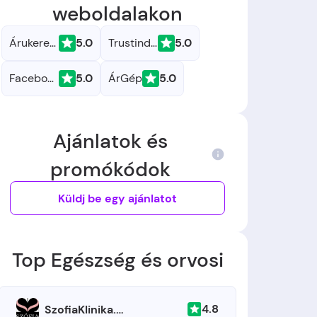
weboldalakon
Árukereső.hu
5.0
Trustindex
5.0
Facebook
5.0
ÁrGép
5.0
Ajánlatok és
promókódok
Küldj be egy ajánlatot
Top Egészség és orvosi
4.8
SzofiaKlinika.hu