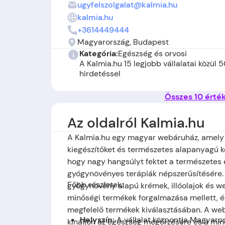
ugyfelszolgalat@kalmia.hu
kalmia.hu
+3614449444
Magyarország, Budapest
Kategória:
Egészség és orvosi
A Kalmia.hu 15 legjobb vállalatai közül 
hirdetéssel
Összes 10 érté
Az oldalról Kalmia.hu
A Kalmia.hu egy magyar webáruház, amely
kiegészítőket és természetes alapanyagú 
hogy nagy hangsúlyt fektet a természetes
gyógynövényes terápiák népszerűsítésére. 
Főbb részletek:
gyógynövény alapú krémek, illóolajok és we
minőségi termékek forgalmazása mellett, és
megfelelő termékek kiválasztásában. A we
Helyszín:
A vállalat központja Magyaro
kínáljon az egészség megőrzésére és a min