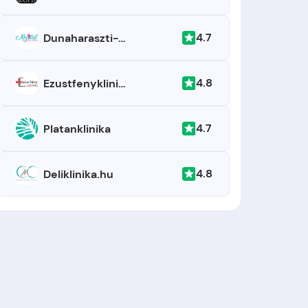
4.7
Dunaharaszti-Maganklinika
4.8
Ezustfenyklinika
4.7
Platanklinika
4.8
Deliklinika.hu