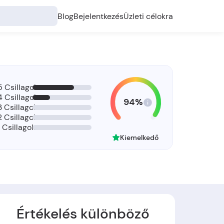
Blog
Bejelentkezés
Üzleti célokra
5 Csillagok
4 Csillagok
94%
3 Csillagok
2 Csillagok
1 Csillagok
Kiemelkedő
Értékelés különböző