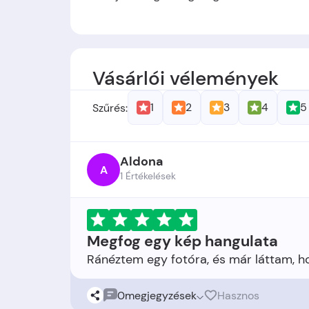
Alapítók
: -
Alapítás időpontja:
A cég
2021
-ben jött
Vásárlói vélemények
1
2
3
4
5
Szűrés:
Aldona
A
1 Értékelések
Megfog egy kép hangulata
0
megjegyzések
Hasznos