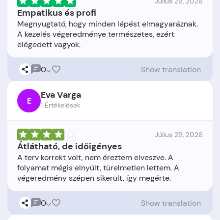
Július 29, 2026
Empatikus és profi
Megnyugtató, hogy minden lépést elmagyaráznak.
A kezelés végeredménye természetes, ezért
0
Show translation
Eva Varga
E
1 Értékelések
Július 29, 2026
Átlátható, de időigényes
A terv korrekt volt, nem éreztem elveszve. A
folyamat mégis elnyúlt, türelmetlen lettem. A
0
Show translation