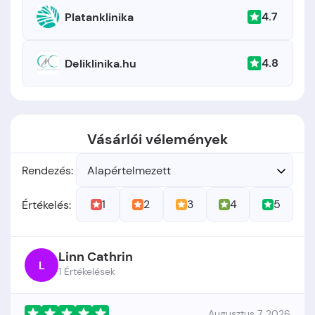
4.7
Platanklinika
4.8
Deliklinika.hu
Vásárlói vélemények
Rendezés:
Alapértelmezett
1
2
3
4
5
Értékelés:
Linn Cathrin
L
1 Értékelések
Augusztus 7, 2026