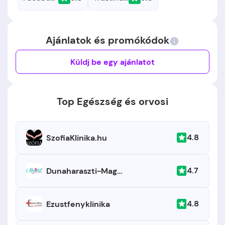
Ajánlatok és promókódok
Küldj be egy ajánlatot
Top Egészség és orvosi
4.8
SzofiaKlinika.hu
4.7
Dunaharaszti-Maganklinika
4.8
Ezustfenyklinika