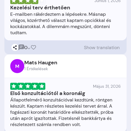
Június 1, 2026
Kezelési terv érthetően
E-mailben rákérdeztem a lépésekre. Másnap
világos, közérthető választ kaptam opciókkal és
kockázatokkal. A dilemmám megszűnt, dönteni
0
Show translation
Mats Haugen
M
1 Értékelések
Május 31, 2026
Első konzultációtól a koronáig
Állapotfelmérő konzultációval kezdtünk, röntgen
készült. Kaptam részletes kezelési tervet árral. A
fogászati koronát határidőre elkészítették, próba
után aprót igazítottak. Fizetésnél bankkártya és