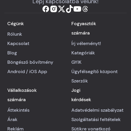
Lépj kapcsolatba velünk!
Cégünk
Fogyasztók
számára
Rólunk
Kapcsolat
Írj véleményt!
Blog
Kategóriák
Böngésző bővítmény
GYIK
Android
/
iOS
App
Ügyfélsegítő központ
Szerzők
Vállalkozások
Jogi
számára
kérdések
Áttekintés
Adatvédelmi szabályzat
Árak
Szolgáltatási feltételek
Reklám
Sütikre vonatkozó