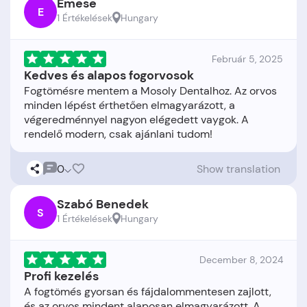
Emese
E
1 Értékelések
Hungary
Február 5, 2025
Kedves és alapos fogorvosok
Fogtömésre mentem a Mosoly Dentalhoz. Az orvos
minden lépést érthetően elmagyarázott, a
végeredménnyel nagyon elégedett vaygok. A
0
Show translation
Szabó Benedek
S
1 Értékelések
Hungary
December 8, 2024
Profi kezelés
A fogtömés gyorsan és fájdalommentesen zajlott,
és az orvos mindent alaposan elmagyarázott. A