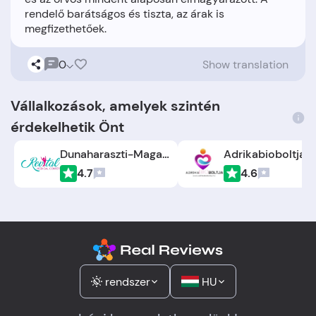
rendelő barátságos és tiszta, az árak is
0
Show translation
Vállalkozások, amelyek szintén
érdekelhetik Önt
Dunaharaszti-Maganklinika
Adrikabioboltja.h
4.7
4.6
rendszer
HU