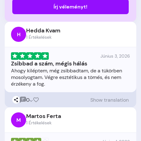
Írj véleményt!
Hedda Kvam
H
1 Értékelések
Június 3, 2026
Zsibbad a szám, mégis hálás
Ahogy kiléptem, még zsibbadtam, de a tükörben
mosolyogtam. Végre esztétikus a tömés, és nem
0
Show translation
Martos Ferta
M
1 Értékelések