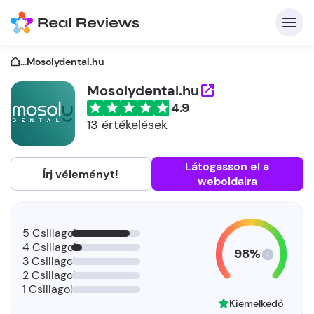
...
Mosolydental.hu
Mosolydental.hu
4.9
K
13 értékelések
Látogasson el a
Írj véleményt!
weboldalra
Be
Üz
5 Csillagok
4 Csillagok
98%
3 Csillagok
2 Csillagok
1 Csillagok
Kiemelkedő