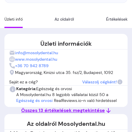
Üzleti infó
Az oldalról
Értékelések
Üzleti információk
info@mosolydental.hu
www.mosolydental.hu
+36 70 942 8789
Magyarország, Kinizsi utca 35. fsz/2, Budapest, 1092
Saját ez a cég?
Válaszolj cégként!
Kategória:
Egészség és orvosi
A Mosolydental.hu 8 legjobb vállalatai közül 50 a
Egészség és orvosi
RealReviews.io-n való hirdetéssel
Összes 13 értékelések megtekintése
Az oldalról Mosolydental.hu