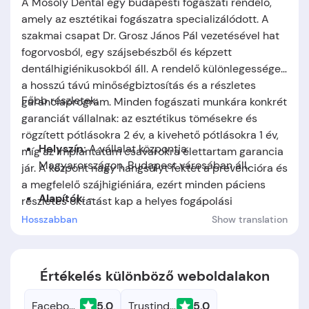
A Mosoly Dental egy budapesti fogászati rendelő,
amely az esztétikai fogászatra specializálódott. A
szakmai csapat Dr. Grosz János Pál vezetésével hat
fogorvosból, egy szájsebészből és képzett
dentálhigiénikusokból áll. A rendelő különlegessége
a hosszú távú minőségbiztosítás és a részletes
Főbb részletek:
garanciaprogram. Minden fogászati munkára konkrét
garanciát vállalnak: az esztétikus tömésekre és
rögzített pótlásokra 2 év, a kivehető pótlásokra 1 év,
Helyszín:
A vállalat központja
míg az implantátum csavarokra élettartam garancia
Magyarországon,
Budapest városában áll.
jár. A központ nagy hangsúlyt fektet a prevencióra és
a megfelelő szájhigiéniára, ezért minden páciens
Alapítók
: -
részletes oktatást kap a helyes fogápolási
technikákról. A félévenkénti ingyenes
Hosszabban
Show translation
Alapítás időpontja:
-
kontrollvizsgálatok biztosítják a kezelések hosszú
távú sikerét.
Értékelés különböző weboldalakon
Facebook
5.0
Trustindex
5.0