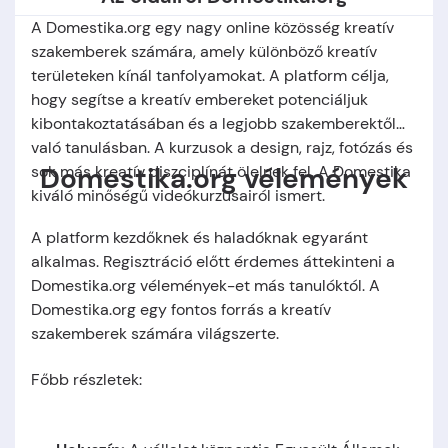
A Domestika.org egy nagy online közösség kreatív
szakemberek számára, amely különböző kreatív
területeken kínál tanfolyamokat. A platform célja,
hogy segítse a kreatív embereket potenciáljuk
kibontakoztatásában és a legjobb szakemberektől
való tanulásban. A kurzusok a design, rajz, fotózás és
Domestika.org vélemények
sok más kreatív diszciplínát ölelnek fel. A Domestika
kiváló minőségű videókurzusairól ismert.
A platform kezdőknek és haladóknak egyaránt
alkalmas. Regisztráció előtt érdemes áttekinteni a
Domestika.org vélemények-et más tanulóktól. A
Domestika.org egy fontos forrás a kreatív
szakemberek számára világszerte.
Főbb részletek: