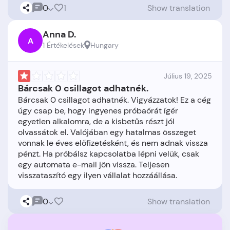
0
1
Show translation
Anna D.
A
1 Értékelések
Hungary
Július 19, 2025
Bárcsak 0 csillagot adhatnék.
Bárcsak 0 csillagot adhatnék. Vigyázzatok! Ez a cég
úgy csap be, hogy ingyenes próbaórát ígér
egyetlen alkalomra, de a kisbetűs részt jól
olvassátok el. Valójában egy hatalmas összeget
vonnak le éves előfizetésként, és nem adnak vissza
pénzt. Ha próbálsz kapcsolatba lépni velük, csak
egy automata e-mail jön vissza. Teljesen
0
Show translation