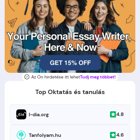
Az Ön hirdetése itt lehet
Tudj meg többet!
Top Oktatás és tanulás
4.8
I-dia.org
4.6
Tanfolyam.hu