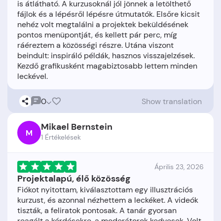
is átlátható. A kurzusoknál jól jönnek a letölthető
fájlok és a lépésről lépésre útmutatók. Elsőre kicsit
nehéz volt megtalálni a projektek beküldésének
pontos menüpontját, és kellett pár perc, míg
ráéreztem a közösségi részre. Utána viszont
beindult: inspiráló példák, hasznos visszajelzések.
Kezdő grafikusként magabiztosabb lettem minden
0
Show translation
Mikael Bernstein
M
1 Értékelések
Április 23, 2026
Projektalapú, élő közösség
Fiókot nyitottam, kiválasztottam egy illusztrációs
kurzust, és azonnal nézhettem a leckéket. A videók
tiszták, a feliratok pontosak. A tanár gyorsan
reagált a kérdésekre, a moderátorok kedvesek. Volt