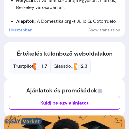
Helysz
í
n
:
A vállalat központja Egyesült Államok,
Berkeley városában áll.
Alap
í
t
ó
k
:
A Domestika.org-t
Julio G. Cotorruelo,
Tomy Pelluz
alapította.
Hosszabban
Show translation
Alapítás időpontja:
A cég 2010-ben jött létre.
Értékelés különböző weboldalakon
Trustpilot
1.7
Glassdoor
2.3
Ajánlatok és promókódok
Küldj be egy ajánlatot