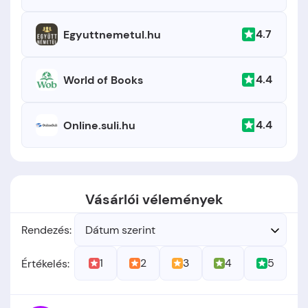
4.7
Egyuttnemetul.hu
4.4
World of Books
4.4
Online.suli.hu
Vásárlói vélemények
Rendezés:
Dátum szerint
1
2
3
4
5
Értékelés: