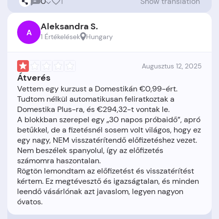
0
1
Show translation
Aleksandra S.
A
1 Értékelések
Hungary
Augusztus 12, 2025
Átverés
Vettem egy kurzust a Domestikán €0,99-ért.
Tudtom nélkül automatikusan feliratkoztak a
Domestika Plus-ra, és €294,32-t vontak le.
A blokkban szerepel egy „30 napos próbaidő”, apró
betűkkel, de a fizetésnél sosem volt világos, hogy ez
egy nagy, NEM visszatérítendő előfizetéshez vezet.
Nem beszélek spanyolul, így az előfizetés
számomra haszontalan.
Rögtön lemondtam az előfizetést és visszatérítést
kértem. Ez megtévesztő és igazságtalan, és minden
leendő vásárlónak azt javaslom, legyen nagyon