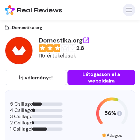
...
Domestika.org
Domestika.org
2.8
K
115 értékelések
Látogasson el a
Írj véleményt!
weboldalra
Be
Üz
5 Csillagok
4 Csillagok
56%
3 Csillagok
2 Csillagok
1 Csillagok
Átlagos