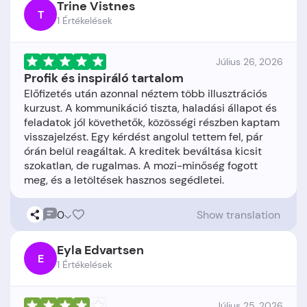
Trine Vistnes
T
1 Értékelések
Július 26, 2026
Profik és inspiráló tartalom
Előfizetés után azonnal néztem több illusztrációs
kurzust. A kommunikáció tiszta, haladási állapot és
feladatok jól követhetők, közösségi részben kaptam
visszajelzést. Egy kérdést angolul tettem fel, pár
órán belül reagáltak. A kreditek beváltása kicsit
szokatlan, de rugalmas. A mozi-minőség fogott
0
Show translation
Eyla Edvartsen
E
1 Értékelések
Július 25, 2026