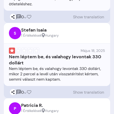
0
Show translation
Stefan Isaia
S
1 Értékelések
Hungary
Május 18, 2025
Nem léptem be, és valahogy levontak 330
dollárt
Nem léptem be, és valahogy levontak 330 dollárt,
mikor 2 percel a levél után visszatéritést kértem,
0
Show translation
Patricia R.
P
1 Értékelések
Hungary