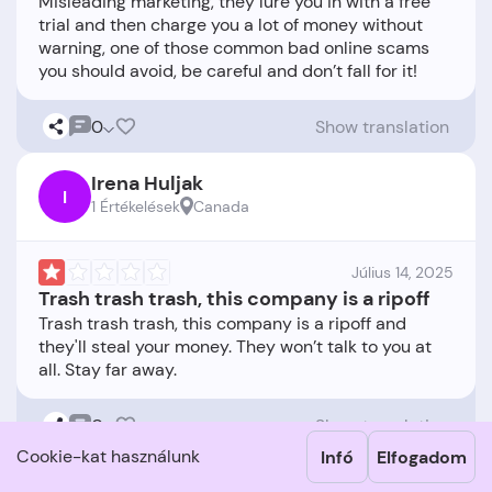
Misleading marketing, they lure you in with a free
trial and then charge you a lot of money without
warning, one of those common bad online scams
0
Show translation
Irena Huljak
I
1 Értékelések
Canada
Július 14, 2025
Trash trash trash, this company is a ripoff
Trash trash trash, this company is a ripoff and
they'll steal your money. They won’t talk to you at
0
Show translation
Cookie-kat használunk
Infó
Elfogadom
Aysha Almoayyed