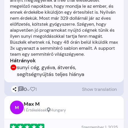
annyit megtegyenek a free trial élesedését
megelőző napokban, hogy mondja le az ember, és
ennek érdekébe kiküldjön egy értesítést is. Nyilván
nem érdekük. Most már 329 dollárnál jár az éves
előfizetés, költstek gyógyszerre. Szégyen, hogy
alapvetően jó programokat nyújtó cégnek tűnik és
ilyen sunyi megoldásokkal tartja fenn magát.
Büszkék ehetnek rá, hogy 48 órán belül kiküldik max
3x ugyanazt a semmitérő sablon emailt. A support
Hátrányok
sunyi cég, gyáva, átverés,
segítségnyújtás teljes hiánya
0
1
Show translation
Max M
M
1 Értékelések
Hungary
Szeptember 1, 2025