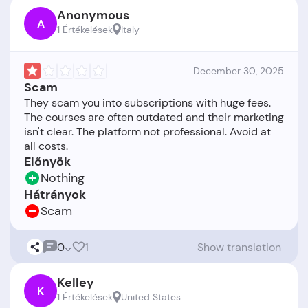
Anonymous
A
1 Értékelések
Italy
December 30, 2025
Scam
They scam you into subscriptions with huge fees.
The courses are often outdated and their marketing
isn't clear. The platform not professional. Avoid at
Előnyök
Nothing
Hátrányok
Scam
0
1
Show translation
Kelley
K
1 Értékelések
United States