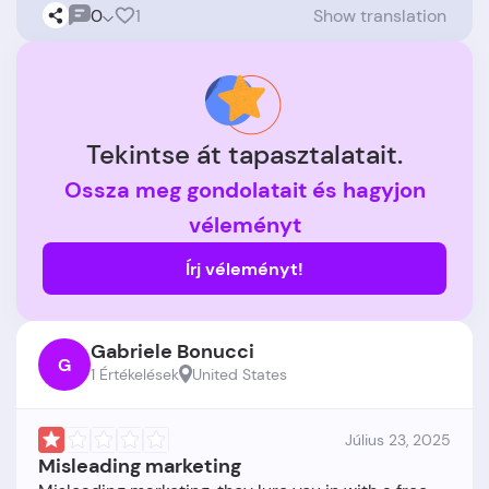
0
1
Show translation
Tekintse át tapasztalatait.
Ossza meg gondolatait és hagyjon
véleményt
Írj véleményt!
Gabriele Bonucci
G
1 Értékelések
United States
Július 23, 2025
Misleading marketing