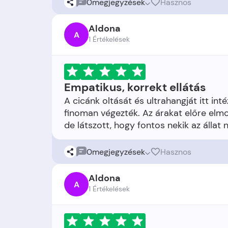
0
megjegyzések
Hasznos
Aldona
A
1 Értékelések
Empatikus, korrekt ellátás
A cicánk oltását és ultrahangját itt int
finoman végezték. Az árakat előre elmo
0
megjegyzések
Hasznos
Aldona
A
1 Értékelések