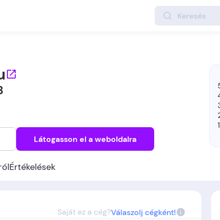
u
8
Látogasson el a weboldalra
ról
Értékelések
Saját ez a cég?
Válaszolj cégként!