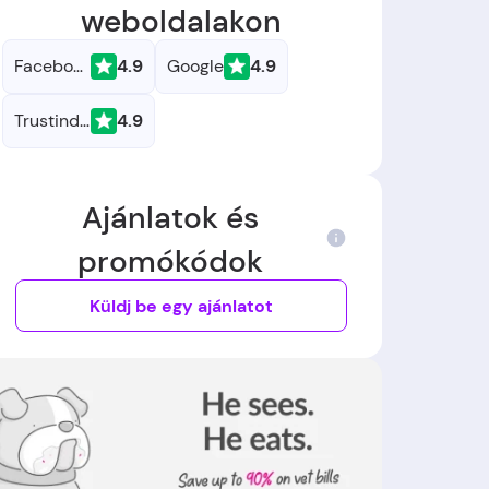
weboldalakon
Facebook
4.9
Google
4.9
Trustindex
4.9
Ajánlatok és
promókódok
Küldj be egy ajánlatot