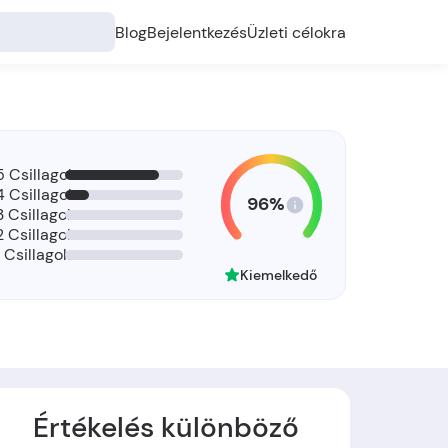
Blog
Bejelentkezés
Üzleti célokra
5 Csillagok
4 Csillagok
96%
3 Csillagok
2 Csillagok
1 Csillagok
Kiemelkedő
Értékelés különböző