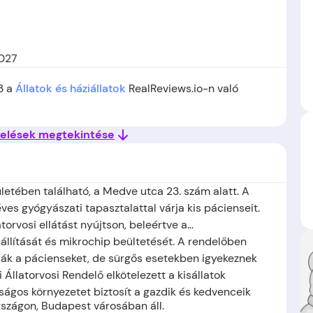
1027
33 a
Állatok és háziállatok
RealReviews.io-n való
kelések megtekintése
ületében található, a Medve utca 23. szám alatt. A
éves gyógyászati tapasztalattal várja kis pácienseit.
torvosi ellátást nyújtson, beleértve a
kiállítását és mikrochip beültetését. A rendelőben
ják a pácienseket, de sürgős esetekben igyekeznek
i Állatorvosi Rendelő elkötelezett a kisállatok
ágos környezetet biztosít a gazdik és kedvenceik
szágon, Budapest
városában áll.