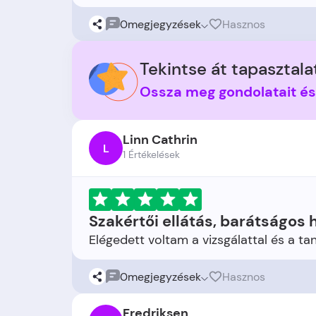
0
megjegyzések
Hasznos
Tekintse át tapasztalat
Ossza meg gondolatait é
Linn Cathrin
L
1 Értékelések
Szakértői ellátás, barátságos 
0
megjegyzések
Hasznos
Fredriksen