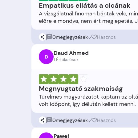
Empatikus ellátás a cicának
A vizsgálatnál finoman bántak vele, mi
0
megjegyzések
Hasznos
Daud Ahmed
D
1 Értékelések
Megnyugtató szakmaiság
Türelmes magyarázatot kaptam az oltá
0
megjegyzések
Hasznos
Paweł