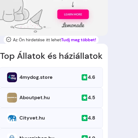
Az Ön hirdetése itt lehet
Tudj meg többet!
Top Állatok és háziállatok
4.6
4mydog.store
4.5
Aboutpet.hu
4.8
Cityvet.hu