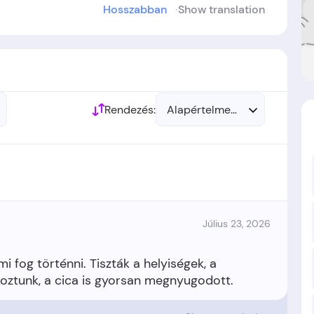
Hosszabban
Show translation
r. Szepes Orsolya
alapította.
Rendezés:
Alapértelmezett
Július 23, 2026
i fog történni. Tiszták a helyiségek, a