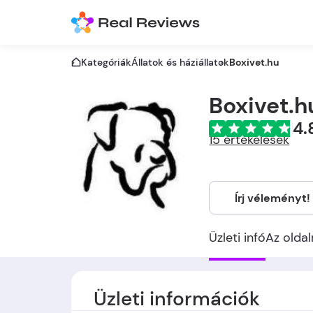
Kategóriák
Állatok és háziállatok
Boxivet.hu
Boxivet.h
4.
15 értékelések
Írj véleményt!
Üzleti infó
Az oldal
Üzleti információk