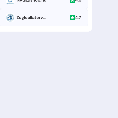
4.9
Nyuszishop.hu
4.7
Zugloallatorvos.hu