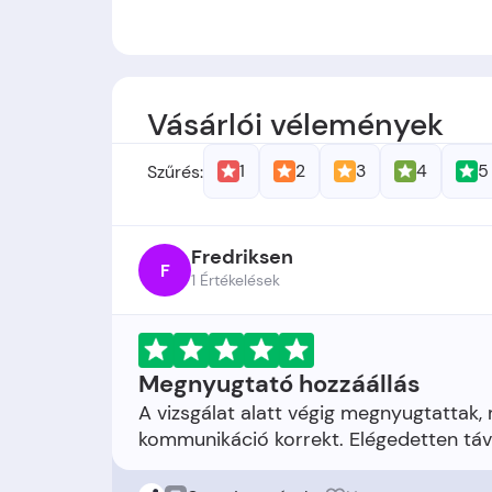
Alapítók
: A Boxi Állatorvosi Rendelő-t
D
Alapítás időpontja:
-
Vásárlói vélemények
1
2
3
4
5
Szűrés:
Fredriksen
F
1 Értékelések
Megnyugtató hozzáállás
A vizsgálat alatt végig megnyugtattak, m