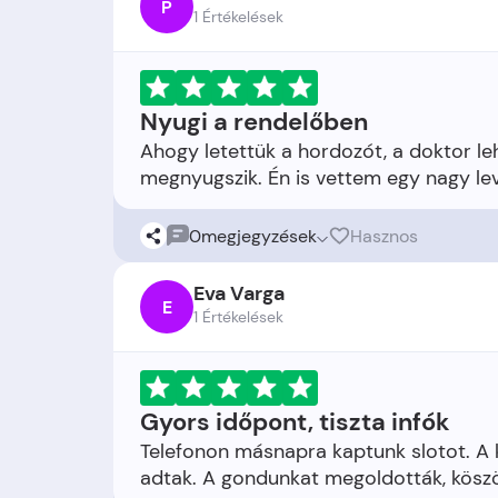
P
1 Értékelések
Nyugi a rendelőben
Ahogy letettük a hordozót, a doktor le
0
megjegyzések
Hasznos
Eva Varga
E
1 Értékelések
Gyors időpont, tiszta infók
Telefonon másnapra kaptunk slotot. A 