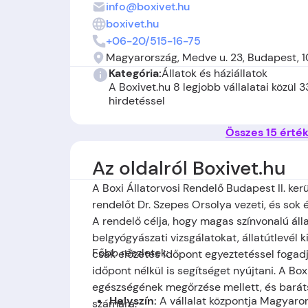
info@boxivet.hu
boxivet.hu
+06-20/515-16-75
Magyarország, Medve u. 23, Budapest, 
Kategória:
Állatok és háziállatok
A Boxivet.hu 8 legjobb vállalatai közül 
hirdetéssel
Összes 15 érté
Az oldalról Boxivet.hu
A Boxi Állatorvosi Rendelő Budapest II. ker
rendelőt Dr. Szepes Orsolya vezeti, és sok 
A rendelő célja, hogy magas színvonalú álla
belgyógyászati vizsgálatokat, állatútlevél 
Főbb részletek:
csak előzetes időpont egyeztetéssel fogad
időpont nélkül is segítséget nyújtani. A Box
egészségének megőrzése mellett, és baráts
Helyszín:
A vállalat központja
Magyaror
számára.