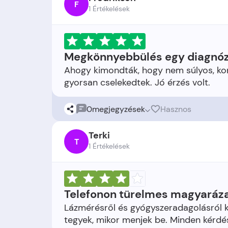
F
1 Értékelések
Megkönnyebbülés egy diagnóz
Ahogy kimondták, hogy nem súlyos, konk
0
megjegyzések
Hasznos
Terki
T
1 Értékelések
Telefonon türelmes magyaráz
Lázmérésről és gyógyszeradagolásról k