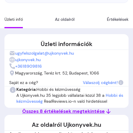
Üzleti infó
Az oldalról
Értékelések
Üzleti információk
ugyfelszolgalat@ujkonyvek.hu
ujkonyvek.hu
+3618909816
Magyarország, Teréz krt. 52, Budapest, 1066
Saját ez a cég?
Válaszolj cégként!
Kategória:
Hobbi és kézművesség
A Ujkonyvek.hu 35 legjobb vállalatai közül 38 a
Hobbi és
kézművesség
RealReviews.io-n való hirdetéssel
Összes 8 értékelések megtekintése
Az oldalról Ujkonyvek.hu