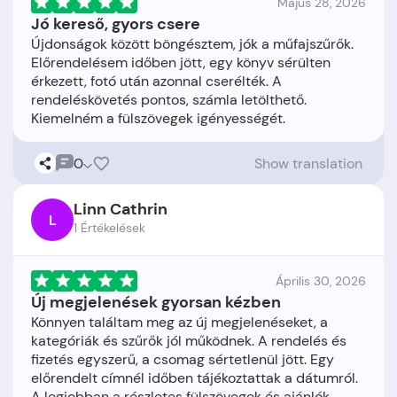
Május 28, 2026
Jó kereső, gyors csere
Újdonságok között böngésztem, jók a műfajszűrők.
Előrendelésem időben jött, egy könyv sérülten
érkezett, fotó után azonnal cserélték. A
rendeléskövetés pontos, számla letölthető.
0
Show translation
Linn Cathrin
L
1 Értékelések
Április 30, 2026
Új megjelenések gyorsan kézben
Könnyen találtam meg az új megjelenéseket, a
kategóriák és szűrők jól működnek. A rendelés és
fizetés egyszerű, a csomag sértetlenül jött. Egy
előrendelt címnél időben tájékoztattak a dátumról.
A legjobban a részletes fülszövegek és ajánlók