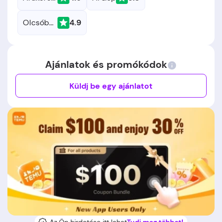
Olcsóbbat.hu
4.9
Ajánlatok és promókódok
Küldj be egy ajánlatot