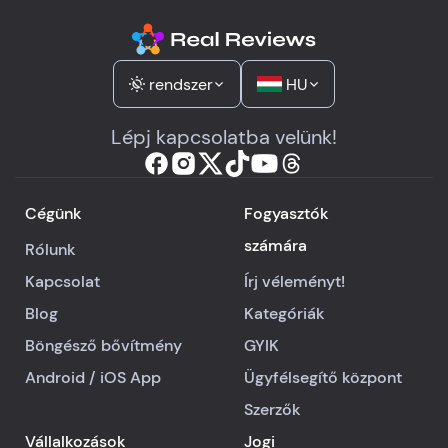
rendszer
HU
Lépj kapcsolatba velünk!
Cégünk
Fogyasztók
számára
Rólunk
Kapcsolat
Írj véleményt!
Blog
Kategóriák
Böngésző bővítmény
GYIK
Android
/
iOS
App
Ügyfélsegítő központ
Szerzők
Vállalkozások
Jogi