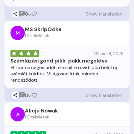
0
Show translation
MS SkripO4ka
M
1 Értékelések
Május 29, 2026
Számlázási gond pikk-pakk megoldva
Elírtam a céges adót, e-mailre rövid időn belül új
számlát küldtek. Világosan írtak, minden
0
Show translation
Alicja Nowak
A
1 Értékelések