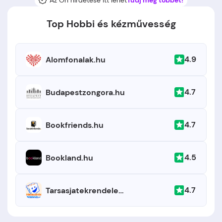
Az Ön hirdetése itt lehet
Tudj meg többet!
Top Hobbi és kézművesség
4.9
Alomfonalak.hu
4.7
Budapestzongora.hu
4.7
Bookfriends.hu
4.5
Bookland.hu
4.7
Tarsasjatekrendeles.hu