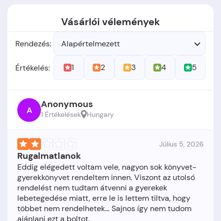
Vásárlói vélemények
Rendezés:
Alapértelmezett
1
2
3
4
5
Értékelés:
Anonymous
A
1 Értékelések
Hungary
Július 5, 2026
Rugalmatlanok
Eddig elégedett voltam vele, nagyon sok könyvet-
gyerekkönyvet rendeltem innen. Viszont az utolsó
rendelést nem tudtam átvenni a gyerekek
lebetegedése miatt, erre le is lettem tiltva, hogy
többet nem rendelhetek... Sajnos így nem tudom