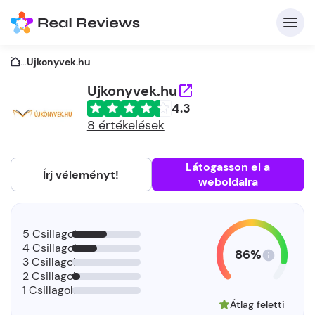
...
Ujkonyvek.hu
Ujkonyvek.hu
4.3
K
8 értékelések
Látogasson el a
Írj véleményt!
weboldalra
Be
Üz
5 Csillagok
4 Csillagok
86%
3 Csillagok
2 Csillagok
1 Csillagok
Átlag feletti