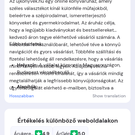
Az ujkonyvek.hu egy online könyváruház, amely
széles választékot kínál különféle műfajokból,
beleértve a szépirodalmat, ismeretterjesztő
könyveket és gyermekirodalmat. Az áruház célja,
hogy a legújabb kiadványokat és bestsellereket
kedvező áron tegye elérhetővé vásárlói számára. A
Főbb részletek:
weboldal felhasználóbarát, lehetővé téve a könnyű
navigációt és gyors vásárlást. Többféle szállítási és
fizetési lehetőség áll rendelkezésre, hogy a vásárlás
Helyszín:
A vállalat központja Magyarországon,
minél kényelmesebb legyen. Az ujkonyvek.hu
Budapest városában áll.
rendszeresen frissíti kínálatát, így a vásárlók mindig
megtalálhatják a legfrissebb könyvújdonságokat. Az
Alapítók
: -
ügyfélszolgálat elérhető e-mailben, biztosítva a
gyors és hatékony segítségnyújtást.
Hosszabban
Show translation
Alapítás időpontja:
A cég 2011-ben jött létre.
Értékelés különböző weboldalakon
Árukereső.hu
4.9
ÁrGép
5.0