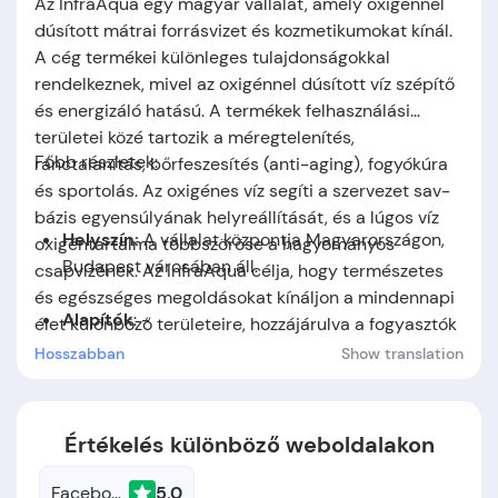
Az InfraAqua egy magyar vállalat, amely oxigénnel
dúsított mátrai forrásvizet és kozmetikumokat kínál.
A cég termékei különleges tulajdonságokkal
rendelkeznek, mivel az oxigénnel dúsított víz szépítő
és energizáló hatású. A termékek felhasználási
területei közé tartozik a méregtelenítés,
Főbb részletek:
ránctalanítás, bőrfeszesítés (anti-aging), fogyókúra
és sportolás. Az oxigénes víz segíti a szervezet sav-
bázis egyensúlyának helyreállítását, és a lúgos víz
Helyszín:
A vállalat központja
Magyarországon,
oxigéntartalma többszöröse a hagyományos
Budapest
városában áll.
csapvízének. Az InfraAqua célja, hogy természetes
és egészséges megoldásokat kínáljon a mindennapi
Alapítók
: -
élet különböző területeire, hozzájárulva a fogyasztók
egészségéhez és jólétéhez.
Hosszabban
Show translation
Alapítás időpontja:
A cég
2017
-ben jött létre.
Értékelés különböző weboldalakon
Facebook
5.0