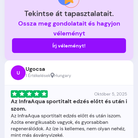
Tekintse át tapasztalatait.
Ossza meg gondolatait és hagyjon
véleményt
Írj véleményt!
Ugocsa
U
1 Értékelések
Hungary
Október 5, 2025
Az InfraAqua sportitalt edzés előtt és után i
szom.
Az InfraAqua sportitalt edzés előtt és után iszom.
Azóta energikusabb vagyok, és gyorsabban
regenerálódok. Az íze is kellemes, nem olyan nehéz,