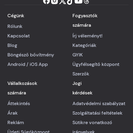
Cégünk
Fogyasztók
számára
Rólunk
Kapcsolat
Írj véleményt!
Blog
Kategóriák
Böngésző bővítmény
GYIK
Android
/
iOS
App
Ügyfélsegítő központ
Szerzők
Vállalkozások
Jogi
számára
kérdések
Áttekintés
Adatvédelmi szabályzat
Árak
Szolgáltatási feltételek
Reklám
Sütikre vonatkozó
Üzleti Súgóközpont
irányelvek