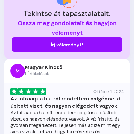
Tekintse át tapasztalatait.
Ossza meg gondolatait és hagyjon
véleményt
Írj véleményt!
Magyar Kincső
M
1 Értékelések
Október 1, 2024
Az infraaqua.hu-ról rendeltem oxigénnel d
úsított vizet, és nagyon elégedett vagyok.
Az infraaqua.hu-ról rendeltem oxigénnel dúsított
vizet, és nagyon elégedett vagyok. A víz frissítő, és
gyorsan megérkezett. Teljesen más az ize mint egy
sima viznek. Tetszik, hogy természetes és