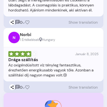
után. Segít a méregtelenítésben és csökkenti a
lábdagadást. A csomagolás is praktikus, könnyen
0
Show translation
Norbi
N
1 Értékelések
Hungary
Január 8, 2025
Drága szállítás
Az oxigéndúsított víz tényleg fantasztikus,
érezhetően energikusabb vagyok tőle. Azonban a
0
Show translation