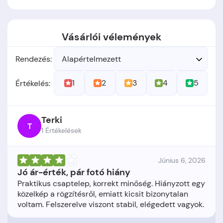
Vásárlói vélemények
Rendezés:
Alapértelmezett
1
2
3
4
5
Értékelés:
Terki
T
1 Értékelések
Június 6, 2026
Jó ár-érték, pár fotó hiány
Praktikus csaptelep, korrekt minőség. Hiányzott egy
közelkép a rögzítésről, emiatt kicsit bizonytalan