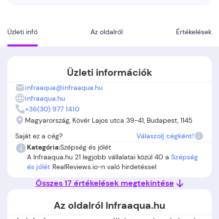
Üzleti infó
Az oldalról
Értékelések
Üzleti információk
infraaqua@infraaqua.hu
infraaqua.hu
+36(30) 977 1410
Magyarország, Kövér Lajos utca 39-41, Budapest, 1145
Saját ez a cég?
Válaszolj cégként!
Kategória:
Szépség és jólét
A Infraaqua.hu 21 legjobb vállalatai közül 40 a
Szépség
és jólét
RealReviews.io-n való hirdetéssel
Összes 17 értékelések megtekintése
Az oldalról Infraaqua.hu