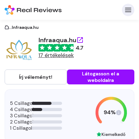
...
Infraaqua.hu
Infraaqua.hu
4.7
K
17 értékelések
Látogasson el a
Írj véleményt!
weboldalra
Be
Üz
5 Csillagok
4 Csillagok
94%
3 Csillagok
2 Csillagok
1 Csillagok
Kiemelkedő