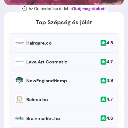
Az Ön hirdetése itt lehet
Tudj meg többet!
Top Szépség és jólét
4.8
Hairqare.co
4.7
Lava Art Cosmetic
4.9
NewEnglandHempFarm.com
4.7
Balnea.hu
4.6
Brainmarket.hu