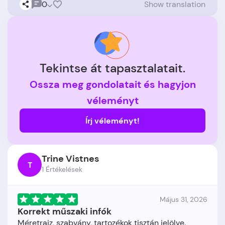
0
Show translation
Tekintse át tapasztalatait.
Ossza meg gondolatait és hagyjon
véleményt
Írj véleményt!
Trine Vistnes
T
1 Értékelések
Május 31, 2026
Korrekt műszaki infók
Méretrajz, szabvány, tartozékok tisztán jelölve.