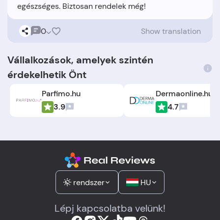
0
Show translation
Vállalkozások, amelyek szintén
érdekelhetik Önt
Parfimo.hu
Dermaonline.hu
3.9
4.7
rendszer
HU
Lépj kapcsolatba velünk!