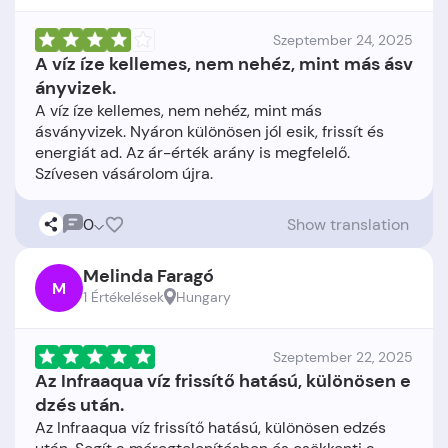
Szeptember 24, 2025
A víz íze kellemes, nem nehéz, mint más ásv
ányvizek.
A víz íze kellemes, nem nehéz, mint más
ásványvizek. Nyáron különösen jól esik, frissít és
energiát ad. Az ár-érték arány is megfelelő.
0
Show translation
Melinda Faragó
M
1 Értékelések
Hungary
Szeptember 22, 2025
Az Infraaqua víz frissítő hatású, különösen e
dzés után.
Az Infraaqua víz frissítő hatású, különösen edzés