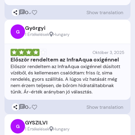
0
Show translation
Györgyi
G
1 Értékelések
Hungary
Október 3, 2025
Először rendeltem az InfraAqua oxigénnel
Először rendeltem az InfraAqua oxigénnel dúsított
vízéből, és kellemesen csalódtam: friss íz, sima
rendelés, gyors szállítás. A lúgos víz hatását még
nem érzem teljesen, de bőröm hidratáltabbnak
0
Show translation
GYSZILVI
G
1 Értékelések
Hungary