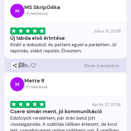
MS SkripO4ka
M
1 Értékelések
Július 13, 2026
Új labda első érintése
Kitált a dobozból, és pattant egyet a parketten. Jó
0
Show translation
Mette R
M
1 Értékelések
Április 27, 2026
Csere simán ment, jó kommunikáció
Edzőcipőt rendeltem, pár órán belül jött
visszaigazolás. A szállítás időben érkezett, de kicsi
lett, cserefolyamat online indítható volt. E-mailben