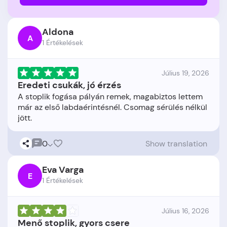
Aldona
A
1 Értékelések
Július 19, 2026
Eredeti csukák, jó érzés
A stoplik fogása pályán remek, magabiztos lettem
már az első labdaérintésnél. Csomag sérülés nélkül
0
Show translation
Eva Varga
E
1 Értékelések
Július 16, 2026
Menő stoplik, gyors csere