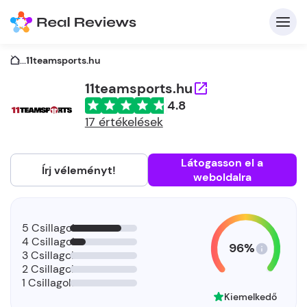
...
11teamsports.hu
11teamsports.hu
4.8
K
17 értékelések
Látogasson el a
Írj véleményt!
weboldalra
Be
Üz
5 Csillagok
4 Csillagok
96%
3 Csillagok
2 Csillagok
1 Csillagok
Kiemelkedő