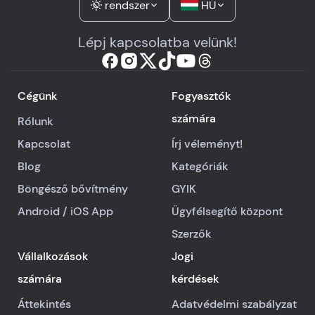
rendszer
HU
Lépj kapcsolatba velünk!
Cégünk
Fogyasztók
számára
Rólunk
Kapcsolat
Írj véleményt!
Blog
Kategóriák
Böngésző bővítmény
GYIK
Android
/
iOS
App
Ügyfélsegítő központ
Szerzők
Vállalkozások
Jogi
számára
kérdések
Áttekintés
Adatvédelmi szabályzat