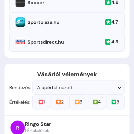
4.6
Soccer
4.7
Sportplaza.hu
4.3
Sportsdirect.hu
Vásárlói vélemények
Rendezés:
Alapértelmezett
1
2
3
4
5
Értékelés:
Ringo Star
R
1 Értékelések