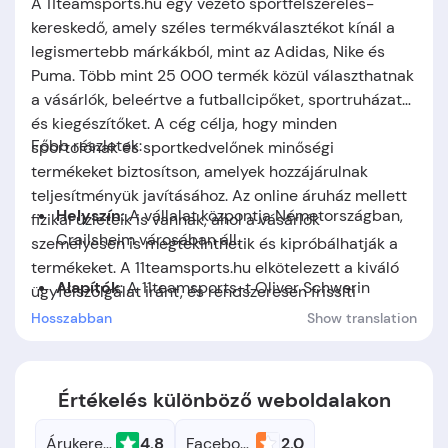
A 11teamsports.hu egy vezető sportfelszerelés-
kereskedő, amely széles termékválasztékot kínál a
legismertebb márkákból, mint az Adidas, Nike és
Puma. Több mint 25 000 termék közül választhatnak
a vásárlók, beleértve a futballcipőket, sportruházatot
és kiegészítőket. A cég célja, hogy minden
Főbb részletek:
sportolónak és sportkedvelőnek minőségi
termékeket biztosítson, amelyek hozzájárulnak
teljesítményük javításához. Az online áruház mellett
Helyszín:
A vállalat központja
Németországban,
fizikai üzleteik is vannak, ahol a vásárlók
Crailsheim
városában áll.
személyesen is megtekinthetik és kipróbálhatják a
termékeket. A 11teamsports.hu elkötelezett a kiváló
Alapítók
: A 11teamsports-t
Oliver Schwerin
ügyfélszolgálat iránt, és rendszeresen frissíti
alapította.
kínálatát az aktuális sporttrendeknek megfelelően.
Hosszabban
Show translation
Alapítás időpontja:
A cég 2007-ben jött létre.
Értékelés különböző weboldalakon
Árukereső.hu
4.8
Facebook
2.0