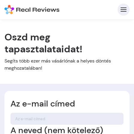
Oszd meg
tapasztalataidat!
K
Segíts több ezer más vásárlónak a helyes döntés
meghozatalában!
Be
Üz
Az e-mail címed
Írj
A neved (nem kötelező)