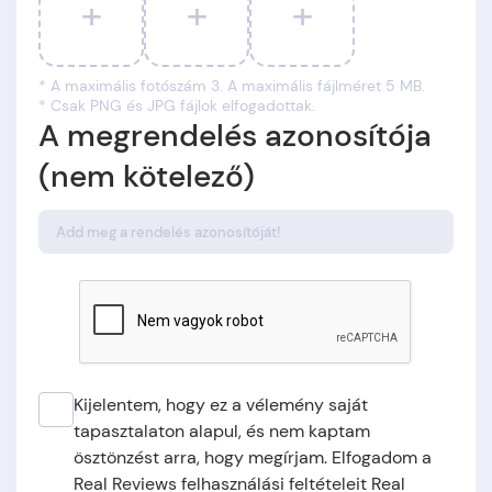
+
+
+
* A maximális fotószám 3. A maximális fájlméret 5 MB.
* Csak PNG és JPG fájlok elfogadottak.
A megrendelés azonosítója
(nem kötelező)
Kijelentem, hogy ez a vélemény saját
tapasztalaton alapul, és nem kaptam
ösztönzést arra, hogy megírjam. Elfogadom a
Real Reviews felhasználási feltételeit Real