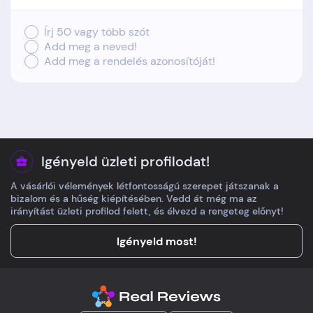
Írj 50 vagy több szót
Add meg a neved!
Add meg a rendelés azonosítóját!
Igényeld üzleti profilodat!
A vásárlói vélemények létfontosságú szerepet játszanak a
bizalom és a hűség kiépítésében. Vedd át még ma az
irányítást üzleti profilod felett, és élvezd a rengeteg előnyt!
Igényeld most!