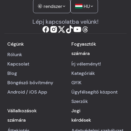
rendszer
HU
Lépj kapcsolatba velünk!
Cégünk
Fogyasztók
számára
Rólunk
Kapcsolat
Írj véleményt!
Blog
Kategóriák
Böngésző bővítmény
GYIK
Android
/
iOS
App
Ügyfélsegítő központ
Szerzők
Vállalkozások
Jogi
számára
kérdések
Áttekintés
Adatvédelmi szabályzat