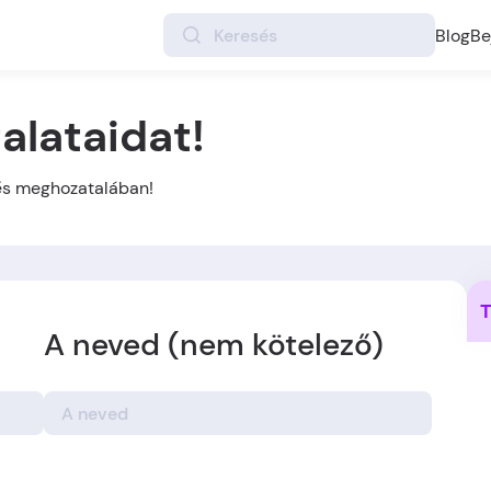
Blog
Be
alataidat!
tés meghozatalában!
T
A neved (nem kötelező)