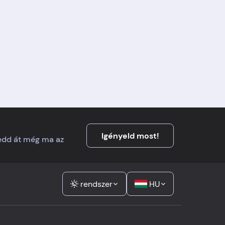
Igényeld most!
Vedd át még ma az
rendszer
HU