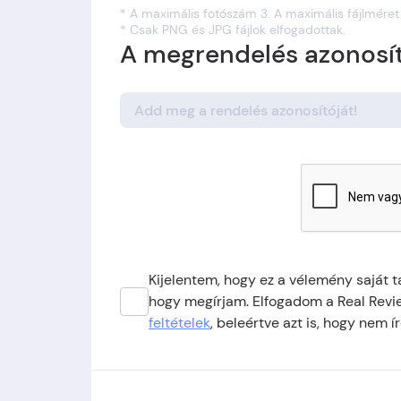
* A maximális fotószám 3. A maximális fájlméret
* Csak PNG és JPG fájlok elfogadottak.
A megrendelés azonosít
Kijelentem, hogy ez a vélemény saját 
hogy megírjam. Elfogadom a Real Review
feltételek
, beleértve azt is, hogy nem í