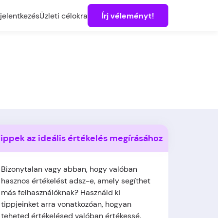
jelentkezés
Üzleti célokra
Írj véleményt!
ippek az ideális értékelés megírásához
Bizonytalan vagy abban, hogy valóban
hasznos értékelést adsz-e, amely segíthet
más felhasználóknak? Használd ki
tippjeinket arra vonatkozóan, hogyan
teheted értékelésed valóban értékessé.