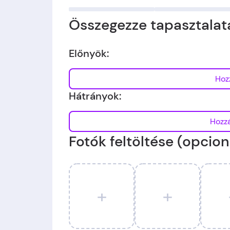
Összegezze tapasztalata
Előnyök:
Hátrányok:
Fotók feltöltése (opcion
+
+