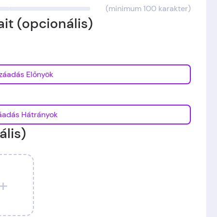
(minimum 100 karakter)
it (opcionális)
Hozzáadás Előnyök
Hozzáadás Hátrányok
ális)
+