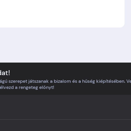
dat!
ágú szerepet játszanak a bizalom és a hűség kiépítésében. 
s élvezd a rengeteg előnyt!