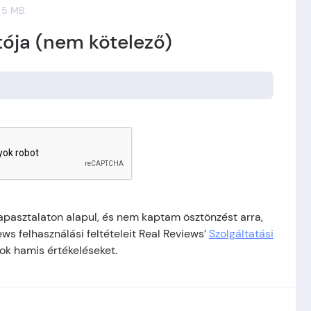
 5 MB.
ója (nem kötelező)
tapasztalaton alapul, és nem kaptam ösztönzést arra,
s felhasználási feltételeit Real Reviews’
Szolgáltatási
rok hamis értékeléseket.