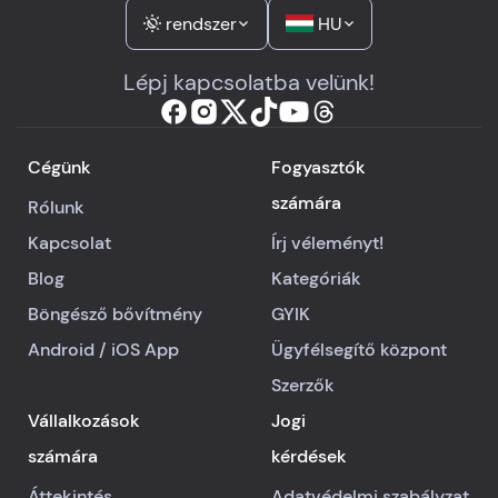
rendszer
HU
Lépj kapcsolatba velünk!
Cégünk
Fogyasztók
számára
Rólunk
Kapcsolat
Írj véleményt!
Blog
Kategóriák
Böngésző bővítmény
GYIK
Android
/
iOS
App
Ügyfélsegítő központ
Szerzők
Vállalkozások
Jogi
számára
kérdések
Áttekintés
Adatvédelmi szabályzat