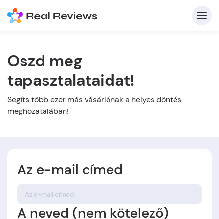
Oszd meg
tapasztalataidat!
K
Segíts több ezer más vásárlónak a helyes döntés
meghozatalában!
Be
Üz
Az e-mail címed
Írj
A neved (nem kötelező)