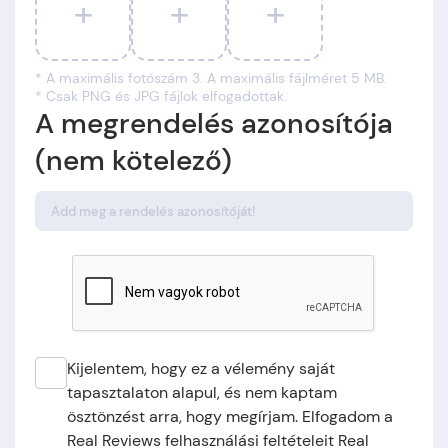
+
+
+
* A maximális fotószám 3. A maximális fájlméret 5 MB.
* Csak PNG és JPG fájlok elfogadottak.
A megrendelés azonosítója
(nem kötelező)
Kijelentem, hogy ez a vélemény saját
tapasztalaton alapul, és nem kaptam
ösztönzést arra, hogy megírjam. Elfogadom a
Real Reviews felhasználási feltételeit Real