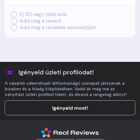
Írj 50 vagy több szót
Add meg a neved!
Add meg a rendelés azonosítóját!
Igényeld üzleti profilodat!
A vásárlói vélemények létfontosságú szerepet játszanak a
bizalom és a hűség kiépítésében. Vedd át még ma az
irányítást üzleti profilod felett, és élvezd a rengeteg előnyt!
Igényeld most!