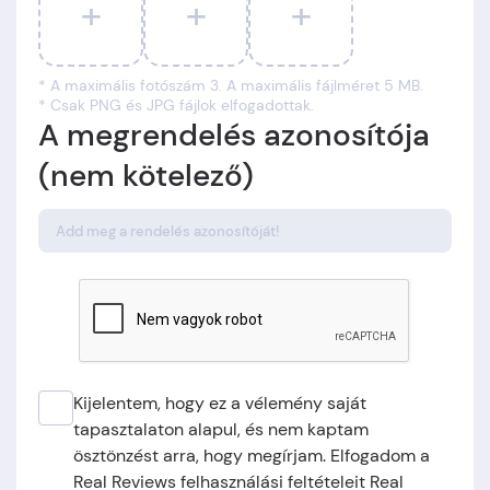
+
+
+
* A maximális fotószám 3. A maximális fájlméret 5 MB.
* Csak PNG és JPG fájlok elfogadottak.
A megrendelés azonosítója
(nem kötelező)
Kijelentem, hogy ez a vélemény saját
tapasztalaton alapul, és nem kaptam
ösztönzést arra, hogy megírjam. Elfogadom a
Real Reviews felhasználási feltételeit Real