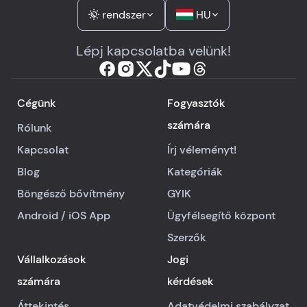
rendszer
HU
Lépj kapcsolatba velünk!
Cégünk
Fogyasztók
számára
Rólunk
Kapcsolat
Írj véleményt!
Blog
Kategóriák
Böngésző bővítmény
GYIK
Android
/
iOS
App
Ügyfélsegítő központ
Szerzők
Vállalkozások
Jogi
számára
kérdések
Áttekintés
Adatvédelmi szabályzat