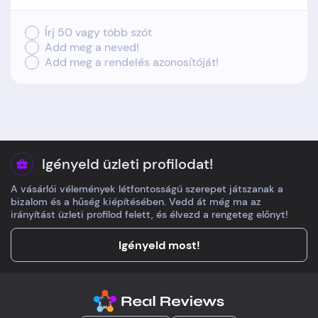
Írj 50 vagy több szót
Add meg a neved!
Add meg a rendelés azonosítóját!
Igényeld üzleti profilodat!
A vásárlói vélemények létfontosságú szerepet játszanak a
bizalom és a hűség kiépítésében. Vedd át még ma az
irányítást üzleti profilod felett, és élvezd a rengeteg előnyt!
Igényeld most!