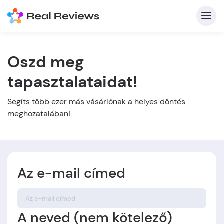
Oszd meg
tapasztalataidat!
K
Segíts több ezer más vásárlónak a helyes döntés
meghozatalában!
Be
Üz
Az e-mail címed
Írj
A neved (nem kötelező)