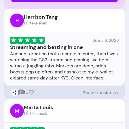
Harrison Tang
H
1 Értékelések
Július 6, 2026
Streaming and betting in one
Account creation took a couple minutes, then I was
watching the CS2 stream and placing live bets
without juggling tabs. Markets are deep, odds
boosts pop up often, and cashout to my e-wallet
1
Show translation
Marta Louis
M
1 Értékelések