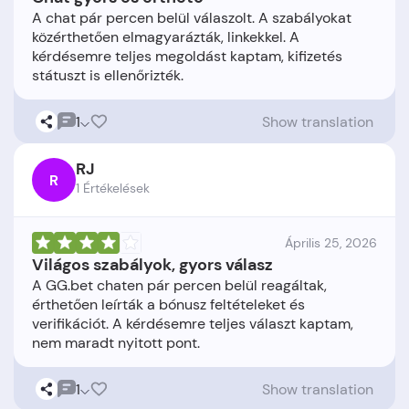
A chat pár percen belül válaszolt. A szabályokat
közérthetően elmagyarázták, linkekkel. A
kérdésemre teljes megoldást kaptam, kifizetés
1
Show translation
RJ
R
1 Értékelések
Április 25, 2026
Világos szabályok, gyors válasz
A GG.bet chaten pár percen belül reagáltak,
érthetően leírták a bónusz feltételeket és
verifikációt. A kérdésemre teljes választ kaptam,
1
Show translation