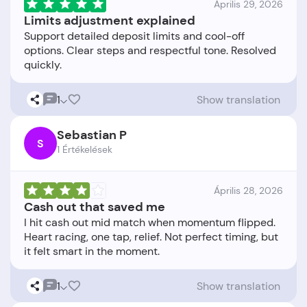
Április 29, 2026
Limits adjustment explained
Support detailed deposit limits and cool-off
options. Clear steps and respectful tone. Resolved
1
Show translation
Sebastian P
S
1 Értékelések
Április 28, 2026
Cash out that saved me
I hit cash out mid match when momentum flipped.
Heart racing, one tap, relief. Not perfect timing, but
1
Show translation