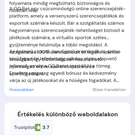
folyamata mindig megbízható, biztonságos és
A GG.Bet egy csúcsminőségű online szerencsejáték-
hibátlan lesz.
platform, amely a versenyszerű szerencsejátékok és
esportok számára készült. Bár a szolgáltatás számos
hagyományos szerencsejáték-lehetőséget biztosít a
játékosok számára, a virtuális sportok széles
gyűjteménye felülmúlja a többi megoldást. A
Az ésszerű szorzók, lenyűgöző promóciók és széles
szolgáltatás 100%-ban licencelt és legális számos
körű fogadási lefedettség néhány olyan alapvető
országban, így biztonságosan használható
jellemző, amely a GG.Betet teszi áll ki a tömeg.
nyereséges online szerencsejátékra és
Emellett rengeteg egyedi bónusz és kedvezmény
sportfogadásra.
várja az új játékosokat és a hűséges fogadókat. A
segítőkész és megbízható ügyfélszolgálat, a hibátlan
Hosszabban
Show translation
biztonsági protokollok és az adattitkosítási
rendszerek garantálják a szerencsejáték-élmény
biztonságát. A használhatóság a webhely, a finom
Értékelés különböző weboldalakon
kialakítás és az intuitív navigáció azok a tényezők,
amelyek növelik a hírnevét.
Trustpilot
3.7