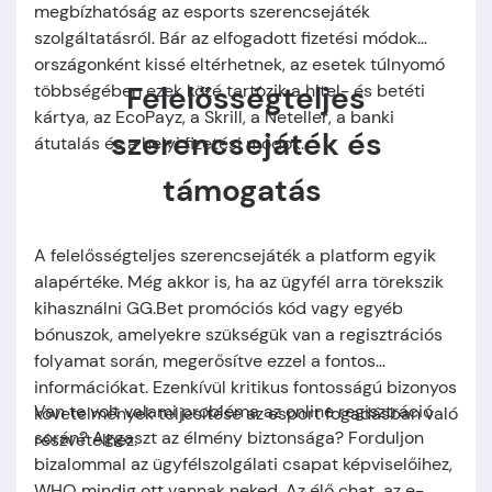
megbízhatóság az esports szerencsejáték
szolgáltatásról. Bár az elfogadott fizetési módok
országonként kissé eltérhetnek, az esetek túlnyomó
Felelősségteljes
többségében ezek közé tartozik a hitel- és betéti
kártya, az EcoPayz, a Skrill, a Neteller, a banki
szerencsejáték és
átutalás és a helyi fizetési módok.
támogatás
A felelősségteljes szerencsejáték a platform egyik
alapértéke. Még akkor is, ha az ügyfél arra törekszik
kihasználni GG.Bet promóciós kód vagy egyéb
bónuszok, amelyekre szükségük van a regisztrációs
folyamat során, megerősítve ezzel a fontos
információkat. Ezenkívül kritikus fontosságú bizonyos
Van te volt valami probléma az online regisztráció
követelmények teljesítése az esport fogadásban való
során? Aggaszt az élmény biztonsága? Forduljon
részvételhez.
bizalommal az ügyfélszolgálati csapat képviselőihez,
WHO mindig ott vannak neked. Az élő chat, az e-