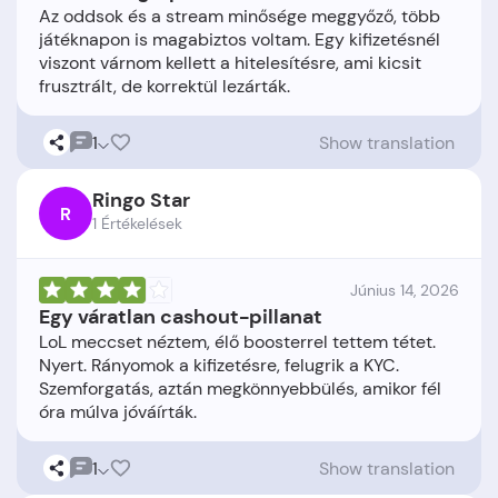
Az oddsok és a stream minősége meggyőző, több
játéknapon is magabiztos voltam. Egy kifizetésnél
viszont várnom kellett a hitelesítésre, ami kicsit
1
Show translation
Ringo Star
R
1 Értékelések
Június 14, 2026
Egy váratlan cashout-pillanat
LoL meccset néztem, élő boosterrel tettem tétet.
Nyert. Rányomok a kifizetésre, felugrik a KYC.
Szemforgatás, aztán megkönnyebbülés, amikor fél
1
Show translation