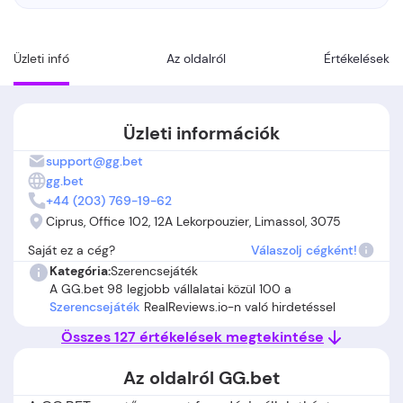
Üzleti infó
Az oldalról
Értékelések
Üzleti információk
support@gg.bet
gg.bet
+44 (203) 769-19-62
Ciprus, Office 102, 12A Lekorpouzier, Limassol, 3075
Saját ez a cég?
Válaszolj cégként!
Kategória:
Szerencsejáték
A GG.bet 98 legjobb vállalatai közül 100 a
Szerencsejáték
RealReviews.io-n való hirdetéssel
Összes 127 értékelések megtekintése
Az oldalról GG.bet