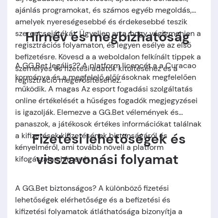
ajánlás programokat, és számos egyéb megoldás,
amelyek nyereségesebbé és érdekesebbé teszik
Hírnév és megbízhatóság
szerencsejátékát. Ügyeljen arra, hogy végigmenjen a
regisztrációs folyamaton, és legyen esélye az első
befizetésre. Kövesd a a weboldalon felkínált tippek a
A GG.Bet legális?? A platform licencét a a Curacao
személyes és fizetési adatok kitöltéséhez és a
kormánya és a megfelelő előírásoknak megfelelően
regisztráció megerősítéséhez.
működik. A magas Az esport fogadási szolgáltatás
online értékelését a hűséges fogadók megjegyzései
is igazolják. Elemezve a GG.Bet vélemények és
panaszok, a játékosok értékes információkat találnak
Fizetési lehetőségek és
a kifizetések kifizetésének biztonságáról és
kényelméről, ami tovább növeli a platform
visszavonási folyamat
kifogástalan hírnevét.
A GG.Bet biztonságos? A különböző fizetési
lehetőségek elérhetősége és a befizetési és
kifizetési folyamatok átláthatósága bizonyítja a