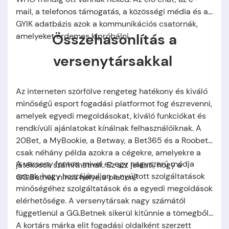
mail, a telefonos támogatás, a közösségi média és a
GYIK adatbázis azok a kommunikációs csatornák,
Összehasonlítás a
amelyeket érdemes kipróbálni.
versenytársakkal
Az interneten szörfölve rengeteg hatékony és kiváló
minőségű esport fogadási platformot fog észrevenni,
amelyek egyedi megoldásokat, kiváló funkciókat és
rendkívüli ajánlatokat kínálnak felhasználóiknak. A
20Bet, a MyBookie, a Betway, a Bet365 és a Roobet
csak néhány példa azokra a cégekre, amelyekre a
A verseny fontos, mivel ez egy nagyszerű módja
játékosok számíthatnak. Ez azt jelenti, hogy a
annak, hogy hozzájáruljon a nyújtott szolgáltatások
GG.Betnek nincs helye a piacon?
minőségéhez szolgáltatások és a egyedi megoldások
elérhetősége. A versenytársak nagy számától
függetlenül a GG.Betnek sikerül kitűnnie a tömegből.
A kortárs márka elit fogadási oldalként szerzett